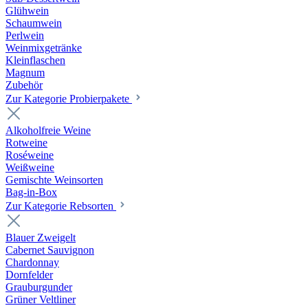
Glühwein
Schaumwein
Perlwein
Weinmixgetränke
Kleinflaschen
Magnum
Zubehör
Zur Kategorie Probierpakete
Alkoholfreie Weine
Rotweine
Roséweine
Weißweine
Gemischte Weinsorten
Bag-in-Box
Zur Kategorie Rebsorten
Blauer Zweigelt
Cabernet Sauvignon
Chardonnay
Dornfelder
Grauburgunder
Grüner Veltliner