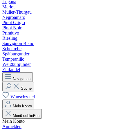
Lugana
Merlot
Müller-Thurgau
Negroamaro
Pinot Grigio
Pinot Noir
Primitivo
Riesling
Sauvignon Blanc
Scheurebe
Spätburgunder
Tempranillo
Weißburgunder
Zinfandel
Navigation
Suche
Wunschzettel
Mein Konto
Menü schließen
Mein Konto
Anmelden