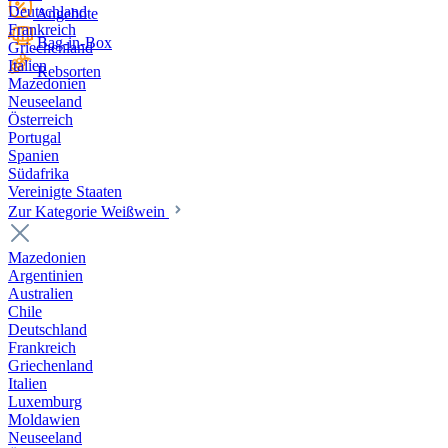
Deutschland
Angebote
Frankreich
Bag-in-Box
Griechenland
Italien
Rebsorten
Mazedonien
Neuseeland
Österreich
Portugal
Spanien
Südafrika
Vereinigte Staaten
Zur Kategorie Weißwein
Mazedonien
Argentinien
Australien
Chile
Deutschland
Frankreich
Griechenland
Italien
Luxemburg
Moldawien
Neuseeland