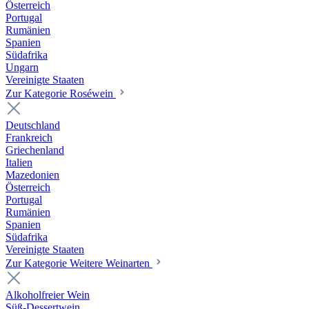
Österreich
Portugal
Rumänien
Spanien
Südafrika
Ungarn
Vereinigte Staaten
Zur Kategorie Roséwein
Deutschland
Frankreich
Griechenland
Italien
Mazedonien
Österreich
Portugal
Rumänien
Spanien
Südafrika
Vereinigte Staaten
Zur Kategorie Weitere Weinarten
Alkoholfreier Wein
Süß-Dessertwein