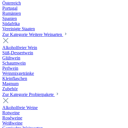
Österreich
Portugal
Rumänien
Spanien
Südafrika
Vereinigte Staaten
Zur Kategorie Weitere Weinarten
Alkoholfreier Wein
Süß-Dessertwein
Glühwein
Schaumwein
Perlwein
Weinmixgetränke
Kleinflaschen
Magnum
Zubehör
Zur Kategorie Probierpakete
Alkoholfreie Weine
Rotweine
Roséweine
Weißweine