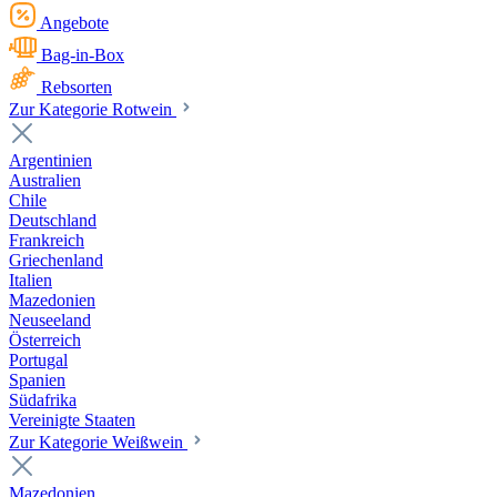
Angebote
Bag-in-Box
Rebsorten
Zur Kategorie Rotwein
Argentinien
Australien
Chile
Deutschland
Frankreich
Griechenland
Italien
Mazedonien
Neuseeland
Österreich
Portugal
Spanien
Südafrika
Vereinigte Staaten
Zur Kategorie Weißwein
Mazedonien