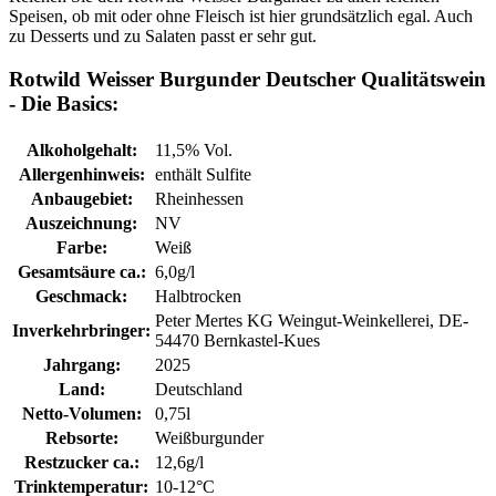
Speisen, ob mit oder ohne Fleisch ist hier grundsätzlich egal. Auch
zu Desserts und zu Salaten passt er sehr gut.
Rotwild Weisser Burgunder Deutscher Qualitätswein
- Die Basics:
Alkoholgehalt:
11,5% Vol.
Allergenhinweis:
enthält Sulfite
Anbaugebiet:
Rheinhessen
Auszeichnung:
NV
Farbe:
Weiß
Gesamtsäure ca.:
6,0g/l
Geschmack:
Halbtrocken
Peter Mertes KG Weingut-Weinkellerei, DE-
Inverkehrbringer:
54470 Bernkastel-Kues
Jahrgang:
2025
Land:
Deutschland
Netto-Volumen:
0,75l
Rebsorte:
Weißburgunder
Restzucker ca.:
12,6g/l
Trinktemperatur:
10-12°C