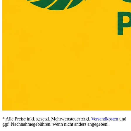
* Alle Preise inkl. gesetzl. Mehrwertsteuer zzgl.
Versandkosten
und
ggf. Nachnahmegebühren, wenn nicht anders angegeben.