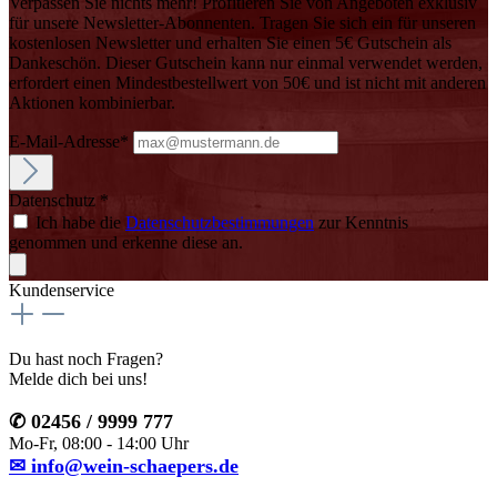
Verpassen Sie nichts mehr! Profitieren Sie von Angeboten exklusiv
für unsere Newsletter-Abonnenten. Tragen Sie sich ein für unseren
kostenlosen Newsletter und erhalten Sie einen 5€ Gutschein als
Dankeschön. Dieser Gutschein kann nur einmal verwendet werden,
erfordert einen Mindestbestellwert von 50€ und ist nicht mit anderen
Aktionen kombinierbar.
E-Mail-Adresse*
Datenschutz *
Ich habe die
Datenschutzbestimmungen
zur Kenntnis
genommen und erkenne diese an.
Kundenservice
Du hast noch Fragen?
Melde dich bei uns!
✆ 02456 / 9999 777
Mo-Fr, 08:00 - 14:00 Uhr
✉ info@wein-schaepers.de