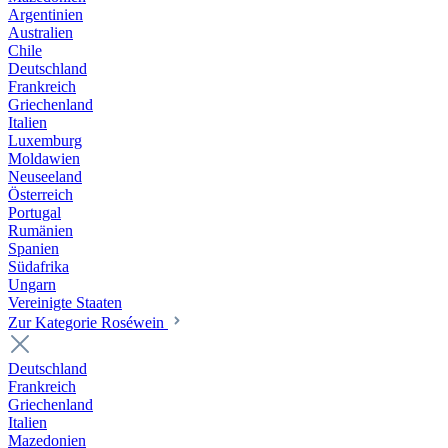
Argentinien
Australien
Chile
Deutschland
Frankreich
Griechenland
Italien
Luxemburg
Moldawien
Neuseeland
Österreich
Portugal
Rumänien
Spanien
Südafrika
Ungarn
Vereinigte Staaten
Zur Kategorie Roséwein
Deutschland
Frankreich
Griechenland
Italien
Mazedonien