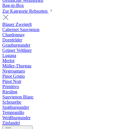
Gemischte Weinsorten
Bag-in-Box
Zur Kategorie Rebsorten
Blauer Zweigelt
Cabernet Sauvignon
Chardonnay
Dornfelder
Grauburgunder
Grüner Veltliner
Lugana
Merlot
Müller-Thurgau
Negroamaro
Pinot Grigio
Pinot Noir
Primitivo
Riesling
Sauvignon Blanc
Scheurebe
Spätburgunder
Tempranillo
Weißburgunder
Zinfandel