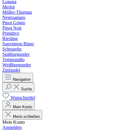
Lugana
Merlot
Müller-Thurgau
Negroamaro
Pinot Grigio
Pinot Noir
Primitivo
Riesling
Sauvignon Blanc
Scheurebe
Spätburgunder
Tempranillo
Weißburgunder
Zinfandel
Navigation
Suche
Wunschzettel
Mein Konto
Menü schließen
Mein Konto
Anmelden