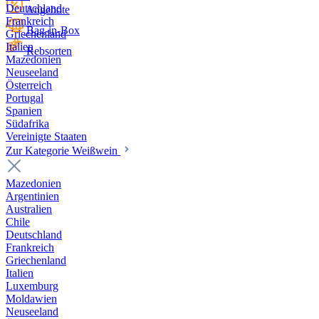
Deutschland
Angebote
Frankreich
Bag-in-Box
Griechenland
Italien
Rebsorten
Mazedonien
Neuseeland
Österreich
Portugal
Spanien
Südafrika
Vereinigte Staaten
Zur Kategorie Weißwein
Mazedonien
Argentinien
Australien
Chile
Deutschland
Frankreich
Griechenland
Italien
Luxemburg
Moldawien
Neuseeland