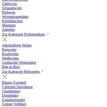
Glühwein
Schaumwein
Perlwein
Weinmixgetränke
Kleinflaschen
Magnum
Zubehör
Zur Kategorie Probierpakete
Alkoholfreie Weine
Rotweine
Roséweine
Weißweine
Gemischte Weinsorten
Bag-in-Box
Zur Kategorie Rebsorten
Blauer Zweigelt
Cabernet Sauvignon
Chardonnay
Dornfelder
Grauburgunder
Grüner Veltliner