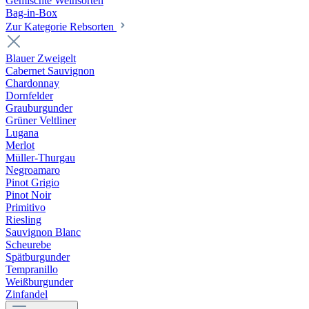
Gemischte Weinsorten
Bag-in-Box
Zur Kategorie Rebsorten
Blauer Zweigelt
Cabernet Sauvignon
Chardonnay
Dornfelder
Grauburgunder
Grüner Veltliner
Lugana
Merlot
Müller-Thurgau
Negroamaro
Pinot Grigio
Pinot Noir
Primitivo
Riesling
Sauvignon Blanc
Scheurebe
Spätburgunder
Tempranillo
Weißburgunder
Zinfandel