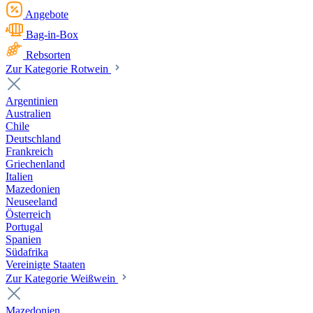
Angebote
Bag-in-Box
Rebsorten
Zur Kategorie Rotwein
Argentinien
Australien
Chile
Deutschland
Frankreich
Griechenland
Italien
Mazedonien
Neuseeland
Österreich
Portugal
Spanien
Südafrika
Vereinigte Staaten
Zur Kategorie Weißwein
Mazedonien