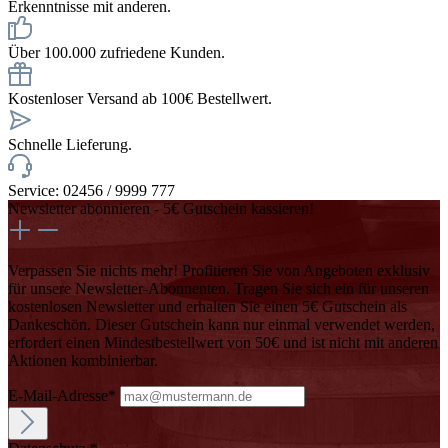
Erkenntnisse mit anderen.
Über 100.000 zufriedene Kunden.
Kostenloser Versand ab 100€ Bestellwert.
Schnelle Lieferung.
Service: 02456 / 9999 777
Newsletter abonnieren - 5€ Gutschein kassieren!
Verpassen Sie nichts mehr! Profitieren Sie von Angeboten exklusiv
für unsere Newsletter-Abonnenten. Tragen Sie sich ein für unseren
kostenlosen Newsletter und erhalten Sie einen 5€ Gutschein als
Dankeschön. Dieser Gutschein kann nur einmal verwendet werden,
erfordert einen Mindestbestellwert von 50€ und ist nicht mit anderen
Aktionen kombinierbar.
E-Mail-Adresse*