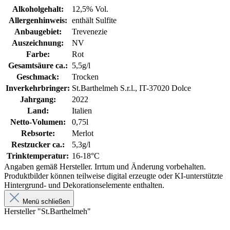
Alkoholgehalt:
12,5% Vol.
Allergenhinweis:
enthält Sulfite
Anbaugebiet:
Trevenezie
Auszeichnung:
NV
Farbe:
Rot
Gesamtsäure ca.:
5,5g/l
Geschmack:
Trocken
Inverkehrbringer:
St.Barthelmeh S.r.l., IT-37020 Dolce
Jahrgang:
2022
Land:
Italien
Netto-Volumen:
0,75l
Rebsorte:
Merlot
Restzucker ca.:
5,3g/l
Trinktemperatur:
16-18°C
Angaben gemäß Hersteller. Irrtum und Änderung vorbehalten.
Produktbilder können teilweise digital erzeugte oder KI-unterstützte
Hintergrund- und Dekorationselemente enthalten.
Menü schließen
Hersteller "St.Barthelmeh"