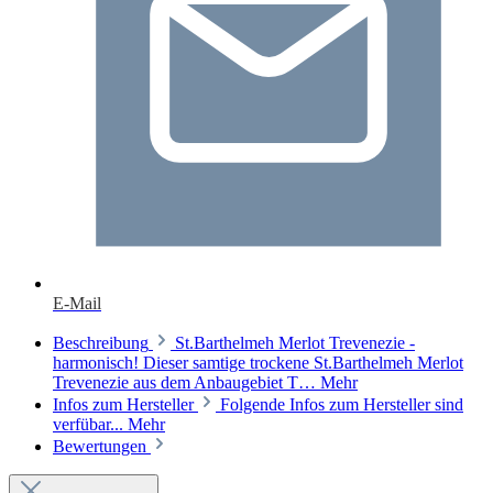
E-Mail
Beschreibung
St.Barthelmeh Merlot Trevenezie -
harmonisch! Dieser samtige trockene St.Barthelmeh Merlot
Trevenezie aus dem Anbaugebiet T…
Mehr
Infos zum Hersteller
Folgende Infos zum Hersteller sind
verfübar...
Mehr
Bewertungen