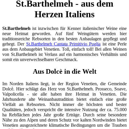
St.Barthelmeh - aus dem
Herzen Italiens
St.Barthelmeh
ist inzwischen für Kenner italienischer Weine eine
neue Heimat geworden. Auf fünf Weingütern werden hier
traditionsreiche Rebsorten in den besten Anbaulagen gepflegt und
gehegt. Der
St.Barthelmeh Cantata Primitivio Puglia
ist eine Perle
aus dem Anbaugebiet Venetien. Toll, einfach toll! Bei allen Weinen
von St.Barthelmeh ist Verlass auf ein harmonisches Verhältnis und
somit ein unverwechselbarer Geschmack.
Aus Dolcè in die Welt
Im Norden Italiens liegt, in der Region Venetien, die Gemeinde
Dolcè. Hier schlägt das Herz von St.Barthelmeh. Prosseco, Soave,
Valpolicella - sie alle haben ihre Heimat in Venetien. Die
Jahrhunderte alte Weinanbautradition bietet einfach eine große
Vielfalt an Rebsorten. Nicht immer die höchsten und bester
Qualitäten, jedoch verspricht die intensive Nutzung der ca. 75.000
ha Rebflächen jedes Jahr große Erträge. Durch seine besondere
Nähe zu den Alpen und deren Schutz vor kalten Nordwinden bietet
Venetien ausgezeichnete klimatische Bedingungen um die Trauben