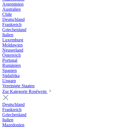
Argentinien
Australien
Chile
Deutschland
Frankreich
Griechenland
Italien
Luxemburg
Moldawien
Neuseeland
Österreich
Portugal
Rumänien
Spanien
Südafrika
Ungarn
Vereinigte Staaten
Zur Kategorie Roséwein
Deutschland
Frankreich
Griechenland
Italien
Mazedonien