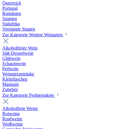
Österreich
Portugal
Rumänien
Spanien
Südafrika
Vereinigte Staaten
Zur Kategorie Weitere Weinarten
Alkoholfreier Wein
Süß-Dessertwein
Glühwein
Schaumwein
Perlwein
Weinmixgetränke
Kleinflaschen
Magnum
Zubehör
Zur Kategorie Probierpakete
Alkoholfreie Weine
Rotweine
Roséweine
Weißweine