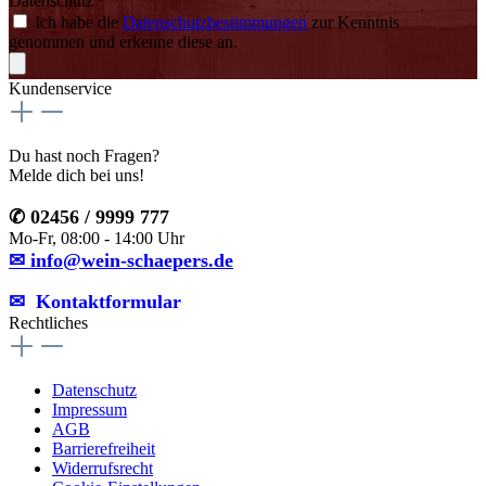
Datenschutz *
Ich habe die
Datenschutzbestimmungen
zur Kenntnis
genommen und erkenne diese an.
Kundenservice
Du hast noch Fragen?
Melde dich bei uns!
✆ 02456 / 9999 777
Mo-Fr, 08:00 - 14:00 Uhr
✉ info@wein-schaepers.de
✉︎ Kontaktformular
Rechtliches
Datenschutz
Impressum
AGB
Barrierefreiheit
Widerrufsrecht