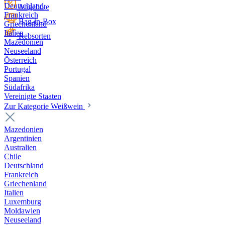
Deutschland
Angebote
Frankreich
Bag-in-Box
Griechenland
Italien
Rebsorten
Mazedonien
Neuseeland
Österreich
Portugal
Spanien
Südafrika
Vereinigte Staaten
Zur Kategorie Weißwein
Mazedonien
Argentinien
Australien
Chile
Deutschland
Frankreich
Griechenland
Italien
Luxemburg
Moldawien
Neuseeland