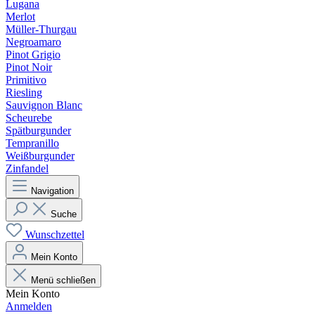
Lugana
Merlot
Müller-Thurgau
Negroamaro
Pinot Grigio
Pinot Noir
Primitivo
Riesling
Sauvignon Blanc
Scheurebe
Spätburgunder
Tempranillo
Weißburgunder
Zinfandel
Navigation
Suche
Wunschzettel
Mein Konto
Menü schließen
Mein Konto
Anmelden