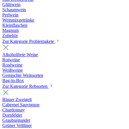
Glühwein
Schaumwein
Perlwein
Weinmixgetränke
Kleinflaschen
Magnum
Zubehör
Zur Kategorie Probierpakete
Alkoholfreie Weine
Rotweine
Roséweine
Weißweine
Gemischte Weinsorten
Bag-in-Box
Zur Kategorie Rebsorten
Blauer Zweigelt
Cabernet Sauvignon
Chardonnay
Dornfelder
Grauburgunder
Grüner Veltliner