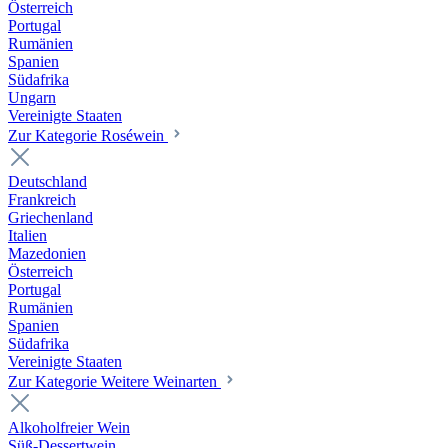
Österreich
Portugal
Rumänien
Spanien
Südafrika
Ungarn
Vereinigte Staaten
Zur Kategorie Roséwein
Deutschland
Frankreich
Griechenland
Italien
Mazedonien
Österreich
Portugal
Rumänien
Spanien
Südafrika
Vereinigte Staaten
Zur Kategorie Weitere Weinarten
Alkoholfreier Wein
Süß-Dessertwein