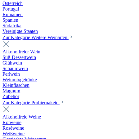
Österreich
Portugal
Rumänien
Spanien
Südafrika
Vereinigte Staaten
Zur Kategorie Weitere Weinarten
Alkoholfreier Wein
Süß-Dessertwein
Glühwein
Schaumwein
Perlwein
Weinmixgetränke
Kleinflaschen
Magnum
Zubehör
Zur Kategorie Probierpakete
Alkoholfreie Weine
Rotweine
Roséweine
Weißweine