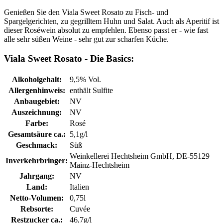
Genießen Sie den Viala Sweet Rosato zu Fisch- und
Spargelgerichten, zu gegrilltem Huhn und Salat. Auch als Aperitif ist
dieser Roséwein absolut zu empfehlen. Ebenso passt er - wie fast
alle sehr süßen Weine - sehr gut zur scharfen Küche.
Viala Sweet Rosato - Die Basics:
Alkoholgehalt:
9,5% Vol.
Allergenhinweis:
enthält Sulfite
Anbaugebiet:
NV
Auszeichnung:
NV
Farbe:
Rosé
Gesamtsäure ca.:
5,1g/l
Geschmack:
Süß
Weinkellerei Hechtsheim GmbH, DE-55129
Inverkehrbringer:
Mainz-Hechtsheim
Jahrgang:
NV
Land:
Italien
Netto-Volumen:
0,75l
Rebsorte:
Cuvée
Restzucker ca.:
46,7g/l