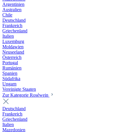
Argentinien
Australien
Chile
Deutschland
Frankreich
Griechenland
Italien
Luxemburg
Moldawien
Neuseeland
Österreich
Portugal
Rumänien
Spanien
Südafrika
Ungarn
Vereinigte Staaten
Zur Kategorie Roséwein
Deutschland
Frankreich
Griechenland
Italien
Mazedonien