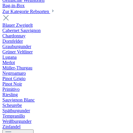
Gemischte Weinsorten
Bag-in-Box
Zur Kategorie Rebsorten
Blauer Zweigelt
Cabernet Sauvignon
Chardonnay
Dornfelder
Grauburgunder
Grüner Veltliner
Lugana
Merlot
Müller-Thurgau
Negroamaro
Pinot Grigio
Pinot Noir
Primitivo
Riesling
Sauvignon Blanc
Scheurebe
Spätburgunder
Tempranillo
Weißburgunder
Zinfandel