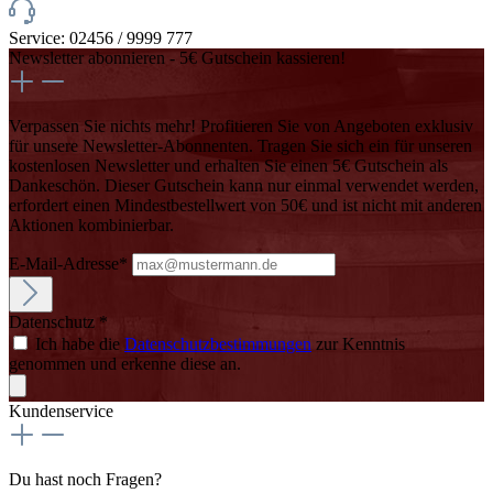
Service: 02456 / 9999 777
Newsletter abonnieren - 5€ Gutschein kassieren!
Verpassen Sie nichts mehr! Profitieren Sie von Angeboten exklusiv
für unsere Newsletter-Abonnenten. Tragen Sie sich ein für unseren
kostenlosen Newsletter und erhalten Sie einen 5€ Gutschein als
Dankeschön. Dieser Gutschein kann nur einmal verwendet werden,
erfordert einen Mindestbestellwert von 50€ und ist nicht mit anderen
Aktionen kombinierbar.
E-Mail-Adresse*
Datenschutz *
Ich habe die
Datenschutzbestimmungen
zur Kenntnis
genommen und erkenne diese an.
Kundenservice
Du hast noch Fragen?