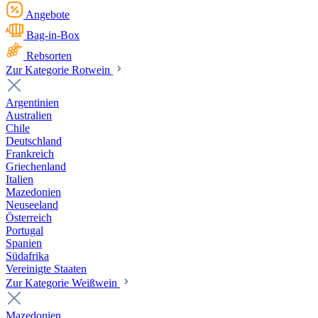
Angebote
Bag-in-Box
Rebsorten
Zur Kategorie Rotwein
Argentinien
Australien
Chile
Deutschland
Frankreich
Griechenland
Italien
Mazedonien
Neuseeland
Österreich
Portugal
Spanien
Südafrika
Vereinigte Staaten
Zur Kategorie Weißwein
Mazedonien