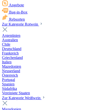
Angebote
Bag-in-Box
Rebsorten
Zur Kategorie Rotwein
Argentinien
Australien
Chile
Deutschland
Frankreich
Griechenland
Italien
Mazedonien
Neuseeland
Österreich
Portugal
Spanien
Südafrika
Vereinigte Staaten
Zur Kategorie Weißwein
Mazedonien