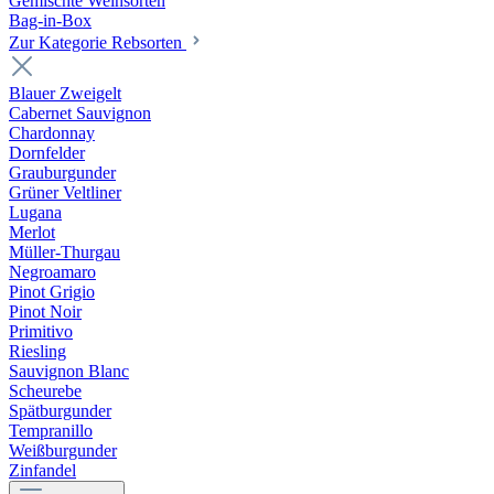
Gemischte Weinsorten
Bag-in-Box
Zur Kategorie Rebsorten
Blauer Zweigelt
Cabernet Sauvignon
Chardonnay
Dornfelder
Grauburgunder
Grüner Veltliner
Lugana
Merlot
Müller-Thurgau
Negroamaro
Pinot Grigio
Pinot Noir
Primitivo
Riesling
Sauvignon Blanc
Scheurebe
Spätburgunder
Tempranillo
Weißburgunder
Zinfandel