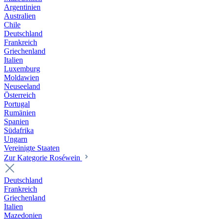
Argentinien
Australien
Chile
Deutschland
Frankreich
Griechenland
Italien
Luxemburg
Moldawien
Neuseeland
Österreich
Portugal
Rumänien
Spanien
Südafrika
Ungarn
Vereinigte Staaten
Zur Kategorie Roséwein
Deutschland
Frankreich
Griechenland
Italien
Mazedonien