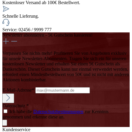
Kostenloser Versand ab 100€ Bestellwert.
Schnelle Lieferung.
Service: 02456 / 9999 777
Newsletter abonnieren - 5€ Gutschein kassieren!
Verpassen Sie nichts mehr! Profitieren Sie von Angeboten exklusiv
für unsere Newsletter-Abonnenten. Tragen Sie sich ein für unseren
kostenlosen Newsletter und erhalten Sie einen 5€ Gutschein als
Dankeschön. Dieser Gutschein kann nur einmal verwendet werden,
erfordert einen Mindestbestellwert von 50€ und ist nicht mit anderen
Aktionen kombinierbar.
E-Mail-Adresse*
Datenschutz *
Ich habe die
Datenschutzbestimmungen
zur Kenntnis
genommen und erkenne diese an.
Kundenservice