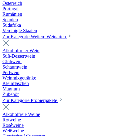
Österreich
Portugal
Rumänien
Spanien
Südafrika
Vereinigte Staaten
Zur Kategorie Weitere Weinarten
Alkoholfreier Wein
Süß-Dessertwein
Glühwein
Schaumwein
Perlwein
Weinmixgetränke
Kleinflaschen
Magnum
Zubehör
Zur Kategorie Probierpakete
Alkoholfreie Weine
Rotweine
Roséweine
Weißweine