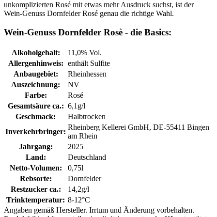
unkomplizierten Rosé mit etwas mehr Ausdruck suchst, ist der
Wein-Genuss Dornfelder Rosé genau die richtige Wahl.
Wein-Genuss Dornfelder Rosè - die Basics:
Alkoholgehalt:
11,0% Vol.
Allergenhinweis:
enthält Sulfite
Anbaugebiet:
Rheinhessen
Auszeichnung:
NV
Farbe:
Rosé
Gesamtsäure ca.:
6,1g/l
Geschmack:
Halbtrocken
Rheinberg Kellerei GmbH, DE-55411 Bingen
Inverkehrbringer:
am Rhein
Jahrgang:
2025
Land:
Deutschland
Netto-Volumen:
0,75l
Rebsorte:
Dornfelder
Restzucker ca.:
14,2g/l
Trinktemperatur:
8-12°C
Angaben gemäß Hersteller. Irrtum und Änderung vorbehalten.