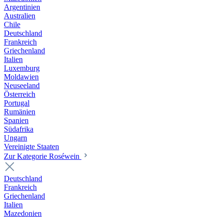
Argentinien
Australien
Chile
Deutschland
Frankreich
Griechenland
Italien
Luxemburg
Moldawien
Neuseeland
Österreich
Portugal
Rumänien
Spanien
Südafrika
Ungarn
Vereinigte Staaten
Zur Kategorie Roséwein
Deutschland
Frankreich
Griechenland
Italien
Mazedonien