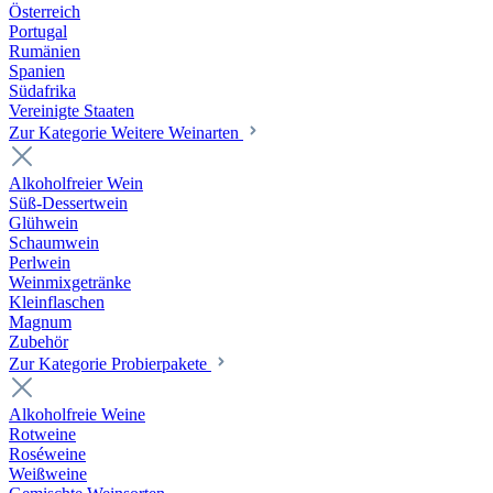
Österreich
Portugal
Rumänien
Spanien
Südafrika
Vereinigte Staaten
Zur Kategorie Weitere Weinarten
Alkoholfreier Wein
Süß-Dessertwein
Glühwein
Schaumwein
Perlwein
Weinmixgetränke
Kleinflaschen
Magnum
Zubehör
Zur Kategorie Probierpakete
Alkoholfreie Weine
Rotweine
Roséweine
Weißweine