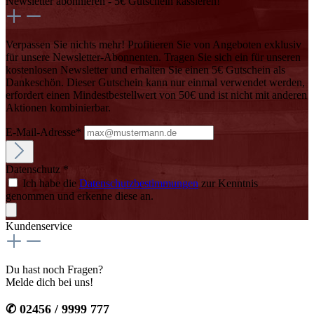
Newsletter abonnieren - 5€ Gutschein kassieren!
Verpassen Sie nichts mehr! Profitieren Sie von Angeboten exklusiv
für unsere Newsletter-Abonnenten. Tragen Sie sich ein für unseren
kostenlosen Newsletter und erhalten Sie einen 5€ Gutschein als
Dankeschön. Dieser Gutschein kann nur einmal verwendet werden,
erfordert einen Mindestbestellwert von 50€ und ist nicht mit anderen
Aktionen kombinierbar.
E-Mail-Adresse*
Datenschutz *
Ich habe die
Datenschutzbestimmungen
zur Kenntnis
genommen und erkenne diese an.
Kundenservice
Du hast noch Fragen?
Melde dich bei uns!
✆ 02456 / 9999 777