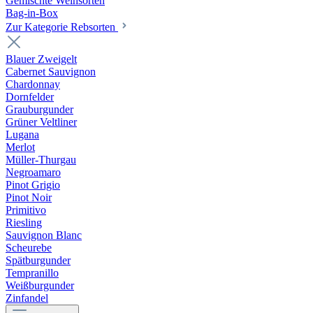
Gemischte Weinsorten
Bag-in-Box
Zur Kategorie Rebsorten
Blauer Zweigelt
Cabernet Sauvignon
Chardonnay
Dornfelder
Grauburgunder
Grüner Veltliner
Lugana
Merlot
Müller-Thurgau
Negroamaro
Pinot Grigio
Pinot Noir
Primitivo
Riesling
Sauvignon Blanc
Scheurebe
Spätburgunder
Tempranillo
Weißburgunder
Zinfandel