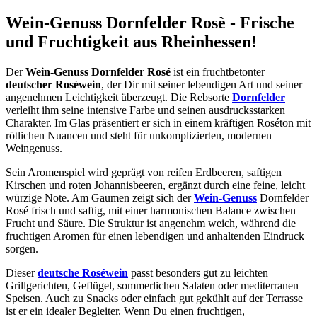
Wein-Genuss Dornfelder Rosè - Frische
und Fruchtigkeit aus Rheinhessen!
Der
Wein-Genuss Dornfelder Rosé
ist ein fruchtbetonter
deutscher Roséwein
, der Dir mit seiner lebendigen Art und seiner
angenehmen Leichtigkeit überzeugt. Die Rebsorte
Dornfelder
verleiht ihm seine intensive Farbe und seinen ausdrucksstarken
Charakter. Im Glas präsentiert er sich in einem kräftigen Roséton mit
rötlichen Nuancen und steht für unkomplizierten, modernen
Weingenuss.
Sein Aromenspiel wird geprägt von reifen Erdbeeren, saftigen
Kirschen und roten Johannisbeeren, ergänzt durch eine feine, leicht
würzige Note. Am Gaumen zeigt sich der
Wein-Genuss
Dornfelder
Rosé frisch und saftig, mit einer harmonischen Balance zwischen
Frucht und Säure. Die Struktur ist angenehm weich, während die
fruchtigen Aromen für einen lebendigen und anhaltenden Eindruck
sorgen.
Dieser
deutsche Roséwein
passt besonders gut zu leichten
Grillgerichten, Geflügel, sommerlichen Salaten oder mediterranen
Speisen. Auch zu Snacks oder einfach gut gekühlt auf der Terrasse
ist er ein idealer Begleiter. Wenn Du einen fruchtigen,