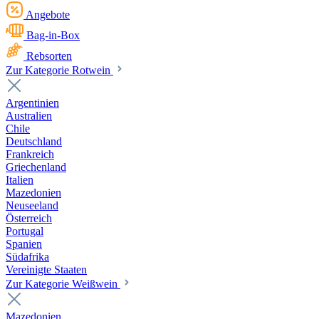
Angebote
Bag-in-Box
Rebsorten
Zur Kategorie Rotwein
Argentinien
Australien
Chile
Deutschland
Frankreich
Griechenland
Italien
Mazedonien
Neuseeland
Österreich
Portugal
Spanien
Südafrika
Vereinigte Staaten
Zur Kategorie Weißwein
Mazedonien