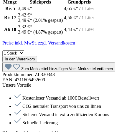
Menge
Stückpreis
Grundpreis
Bis
5
3,49 €*
4,65 €* / 1 Liter
3,42 €*
Bis
17
4,56 €* / 1 Liter
3,49 €*
(2.01% gespart)
3,32 €*
Ab
18
4,43 €* / 1 Liter
3,49 €*
(4.87% gespart)
Preise inkl. MwSt. zzgl. Versandkosten
In den Warenkorb
Zum Merkzettel hinzufügen
Vom Merkzettel entfernen
Produktnummer:
ZL330343
EAN:
4311605492609
Unsere Vorteile
Kostenloser Versand ab 100€ Bestellwert
CO2 neutraler Transport von uns zu Ihnen
Sicherer Versand in extra zertifizierten Kartons
Schnelle Lieferung