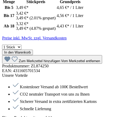
Menge
Stückpreis
Grundpreis
Bis
5
3,49 €*
4,65 €* / 1 Liter
3,42 €*
Bis
17
4,56 €* / 1 Liter
3,49 €*
(2.01% gespart)
3,32 €*
Ab
18
4,43 €* / 1 Liter
3,49 €*
(4.87% gespart)
Preise inkl. MwSt. zzgl. Versandkosten
In den Warenkorb
Zum Merkzettel hinzufügen
Vom Merkzettel entfernen
Produktnummer:
ZL874250
EAN:
4311605701534
Unsere Vorteile
Kostenloser Versand ab 100€ Bestellwert
CO2 neutraler Transport von uns zu Ihnen
Sicherer Versand in extra zertifizierten Kartons
Schnelle Lieferung