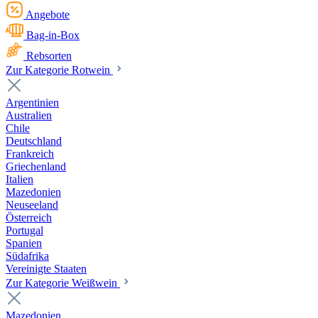
Angebote
Bag-in-Box
Rebsorten
Zur Kategorie Rotwein
Argentinien
Australien
Chile
Deutschland
Frankreich
Griechenland
Italien
Mazedonien
Neuseeland
Österreich
Portugal
Spanien
Südafrika
Vereinigte Staaten
Zur Kategorie Weißwein
Mazedonien