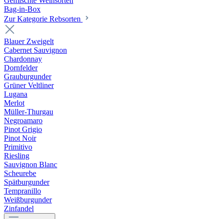
Gemischte Weinsorten
Bag-in-Box
Zur Kategorie Rebsorten
Blauer Zweigelt
Cabernet Sauvignon
Chardonnay
Dornfelder
Grauburgunder
Grüner Veltliner
Lugana
Merlot
Müller-Thurgau
Negroamaro
Pinot Grigio
Pinot Noir
Primitivo
Riesling
Sauvignon Blanc
Scheurebe
Spätburgunder
Tempranillo
Weißburgunder
Zinfandel