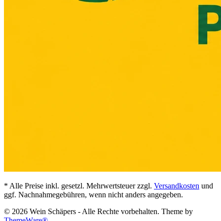
* Alle Preise inkl. gesetzl. Mehrwertsteuer zzgl.
Versandkosten
und
ggf. Nachnahmegebühren, wenn nicht anders angegeben.
© 2026 Wein Schäpers - Alle Rechte vorbehalten. Theme by
ThemeWare®