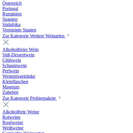
Österreich
Portugal
Rumänien
Spanien
Südafrika
Vereinigte Staaten
Zur Kategorie Weitere Weinarten
Alkoholfreier Wein
Süß-Dessertwein
Glühwein
Schaumwein
Perlwein
Weinmixgetränke
Kleinflaschen
Magnum
Zubehör
Zur Kategorie Probierpakete
Alkoholfreie Weine
Rotweine
Roséweine
Weißweine