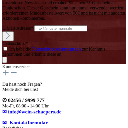
kostenlosen Newsletter und erhalten Sie einen 5€ Gutschein als
Dankeschön. Dieser Gutschein kann nur einmal verwendet werden,
erfordert einen Mindestbestellwert von 50€ und ist nicht mit anderen
Aktionen kombinierbar.
E-Mail-Adresse*
Datenschutz *
Ich habe die
Datenschutzbestimmungen
zur Kenntnis
genommen und erkenne diese an.
Kundenservice
Du hast noch Fragen?
Melde dich bei uns!
✆ 02456 / 9999 777
Mo-Fr, 08:00 - 14:00 Uhr
✉ info@wein-schaepers.de
✉︎ Kontaktformular