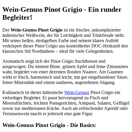
Wein-Genuss Pinot Grigio - Ein runder
Begleiter!
Der
Wein-Genuss Pinot Grigio
ist ein frischer, unkomplizierter
italienischer Weißwein, der für Leichtigkeit und Trinkfreude steht.
Mit seiner hellen, strohgelben Farbe und seinem klaren Auftritt
verkörpert dieser Pinot Grigio aus kontrollierter DOC-Herkunft den
klassischen Stil Norditaliens – ideal für viele Gelegenheiten.
Aromatisch zeigt sich der Pinot Grigio fruchtbetont und
ausgewogen. Du nimmst Birne, grünen Apfel und feine Zitrusnoten
wahr, begleitet von einer dezenten floralen Nuance. Am Gaumen
wirkt er frisch, harmonisch und leicht, mit gut eingebundener Säure,
feiner Mineralität und einem sauberen, angenehmen Abgang.
Kulinarisch ist dieser italienische
Wein-Genuss
Pinot Grigio ein
vielseitiger Begleiter. Er passt hervorragend zu Fisch und
Meeresfrüchten, leichten Pastagerichten, Antipasti, Salaten, Geflügel
sowie zur mediterranen Küche. Auch als erfrischender Aperitif oder
Terrassenwein macht er jederzeit eine gute Figur.
Wein-Genuss Pinot Grigio - Die Basics: