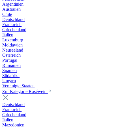
Argentinien
Australien
Chile
Deutschland
Frankreich
Griechenland
Italien
Luxemburg
Moldawien
Neuseeland
Österreich
Portugal
Rumänien
Spanien
Südafrika
Ungarn
Vereinigte Staaten
Zur Kategorie Roséwein
Deutschland
Frankreich
Griechenland
Italien
Mazedonien