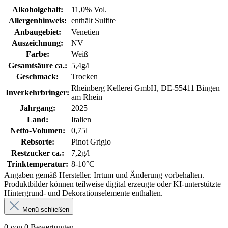
Alkoholgehalt:
11,0% Vol.
Allergenhinweis:
enthält Sulfite
Anbaugebiet:
Venetien
Auszeichnung:
NV
Farbe:
Weiß
Gesamtsäure ca.:
5,4g/l
Geschmack:
Trocken
Rheinberg Kellerei GmbH, DE-55411 Bingen
Inverkehrbringer:
am Rhein
Jahrgang:
2025
Land:
Italien
Netto-Volumen:
0,75l
Rebsorte:
Pinot Grigio
Restzucker ca.:
7,2g/l
Trinktemperatur:
8-10°C
Angaben gemäß Hersteller. Irrtum und Änderung vorbehalten.
Produktbilder können teilweise digital erzeugte oder KI-unterstützte
Hintergrund- und Dekorationselemente enthalten.
Menü schließen
0 von 0 Bewertungen