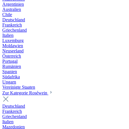
Argentinien
Australien
Chile
Deutschland
Frankreich
Griechenland
Italien
Luxemburg
Moldawien
Neuseeland
Österreich
Portugal
Rumänien
Spanien
Südafrika
Ungarn
Vereinigte Staaten
Zur Kategorie Roséwein
Deutschland
Frankreich
Griechenland
Italien
Mazedonien