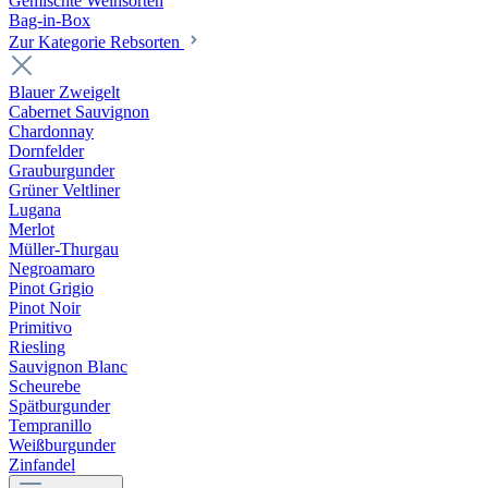
Gemischte Weinsorten
Bag-in-Box
Zur Kategorie Rebsorten
Blauer Zweigelt
Cabernet Sauvignon
Chardonnay
Dornfelder
Grauburgunder
Grüner Veltliner
Lugana
Merlot
Müller-Thurgau
Negroamaro
Pinot Grigio
Pinot Noir
Primitivo
Riesling
Sauvignon Blanc
Scheurebe
Spätburgunder
Tempranillo
Weißburgunder
Zinfandel