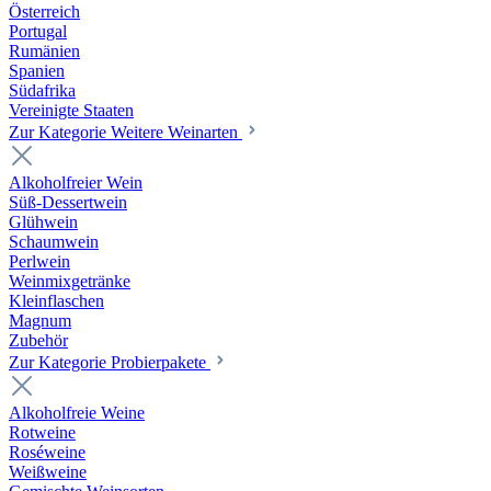
Österreich
Portugal
Rumänien
Spanien
Südafrika
Vereinigte Staaten
Zur Kategorie Weitere Weinarten
Alkoholfreier Wein
Süß-Dessertwein
Glühwein
Schaumwein
Perlwein
Weinmixgetränke
Kleinflaschen
Magnum
Zubehör
Zur Kategorie Probierpakete
Alkoholfreie Weine
Rotweine
Roséweine
Weißweine