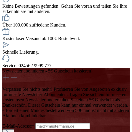
Keine Bewertungen gefunden. Gehen Sie voran und teilen Sie Ihre
Erkenntnisse mit anderen.
Über 100.000 zufriedene Kunden.
Kostenloser Versand ab 100€ Bestellwert.
Schnelle Lieferung.
Service: 02456 / 9999 777
Newsletter abonnieren - 5€ Gutschein kassieren!
Verpassen Sie nichts mehr! Profitieren Sie von Angeboten exklusiv
für unsere Newsletter-Abonnenten. Tragen Sie sich ein für unseren
kostenlosen Newsletter und erhalten Sie einen 5€ Gutschein als
Dankeschön. Dieser Gutschein kann nur einmal verwendet werden,
erfordert einen Mindestbestellwert von 50€ und ist nicht mit anderen
Aktionen kombinierbar.
E-Mail-Adresse*