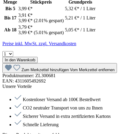
Menge
Stückpreis
Grundpreis
Bis
5
3,99 €*
5,32 €* / 1 Liter
3,91 €*
Bis
17
5,21 €* / 1 Liter
3,99 €*
(2.01% gespart)
3,79 €*
Ab
18
5,05 €* / 1 Liter
3,99 €*
(5.01% gespart)
Preise inkl. MwSt. zzgl. Versandkosten
In den Warenkorb
Zum Merkzettel hinzufügen
Vom Merkzettel entfernen
Produktnummer:
ZL300681
EAN:
4311605492692
Unsere Vorteile
Kostenloser Versand ab 100€ Bestellwert
CO2 neutraler Transport von uns zu Ihnen
Sicherer Versand in extra zertifizierten Kartons
Schnelle Lieferung