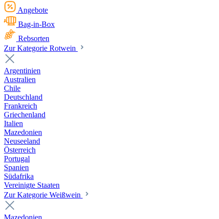
Angebote
Bag-in-Box
Rebsorten
Zur Kategorie Rotwein
Argentinien
Australien
Chile
Deutschland
Frankreich
Griechenland
Italien
Mazedonien
Neuseeland
Österreich
Portugal
Spanien
Südafrika
Vereinigte Staaten
Zur Kategorie Weißwein
Mazedonien