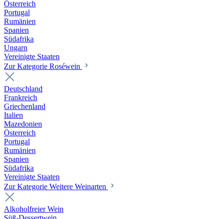
Österreich
Portugal
Rumänien
Spanien
Südafrika
Ungarn
Vereinigte Staaten
Zur Kategorie Roséwein
Deutschland
Frankreich
Griechenland
Italien
Mazedonien
Österreich
Portugal
Rumänien
Spanien
Südafrika
Vereinigte Staaten
Zur Kategorie Weitere Weinarten
Alkoholfreier Wein
Süß-Dessertwein