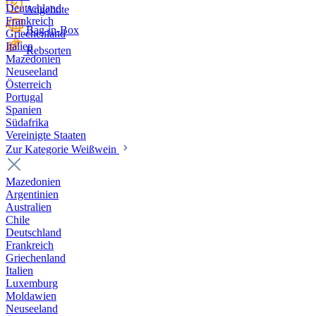
Deutschland
Angebote
Frankreich
Bag-in-Box
Griechenland
Italien
Rebsorten
Mazedonien
Neuseeland
Österreich
Portugal
Spanien
Südafrika
Vereinigte Staaten
Zur Kategorie Weißwein
Mazedonien
Argentinien
Australien
Chile
Deutschland
Frankreich
Griechenland
Italien
Luxemburg
Moldawien
Neuseeland