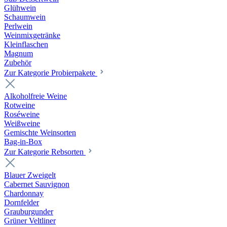
Glühwein
Schaumwein
Perlwein
Weinmixgetränke
Kleinflaschen
Magnum
Zubehör
Zur Kategorie Probierpakete
Alkoholfreie Weine
Rotweine
Roséweine
Weißweine
Gemischte Weinsorten
Bag-in-Box
Zur Kategorie Rebsorten
Blauer Zweigelt
Cabernet Sauvignon
Chardonnay
Dornfelder
Grauburgunder
Grüner Veltliner