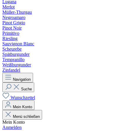
Lugana
Merlot
Müller-Thurgau
Negroamaro
Pinot Grigio
Pinot Noir
Primitivo
Riesling
Sauvignon Blanc
Scheurebe
Spätburgunder
Tempranillo
Weißburgunder
Zinfandel
Navigation
Suche
Wunschzettel
Mein Konto
Menü schließen
Mein Konto
Anmelden