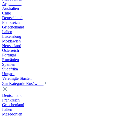
Argentinien
Australien
Chile
Deutschland
Frankreich
Griechenland
Italien
Luxemburg
Moldawien
Neuseeland
Österreich
Portugal
Rumänien
Spanien
Südafrika
Ungarn
Vereinigte Staaten
Zur Kategorie Roséwein
Deutschland
Frankreich
Griechenland
Italien
Mazedonien