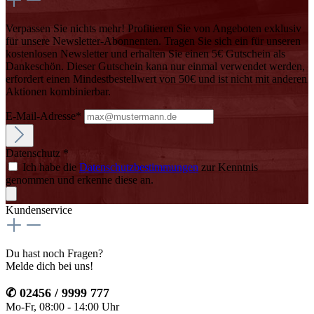
Verpassen Sie nichts mehr! Profitieren Sie von Angeboten exklusiv
für unsere Newsletter-Abonnenten. Tragen Sie sich ein für unseren
kostenlosen Newsletter und erhalten Sie einen 5€ Gutschein als
Dankeschön. Dieser Gutschein kann nur einmal verwendet werden,
erfordert einen Mindestbestellwert von 50€ und ist nicht mit anderen
Aktionen kombinierbar.
E-Mail-Adresse*
Datenschutz *
Ich habe die
Datenschutzbestimmungen
zur Kenntnis
genommen und erkenne diese an.
Kundenservice
Du hast noch Fragen?
Melde dich bei uns!
✆ 02456 / 9999 777
Mo-Fr, 08:00 - 14:00 Uhr