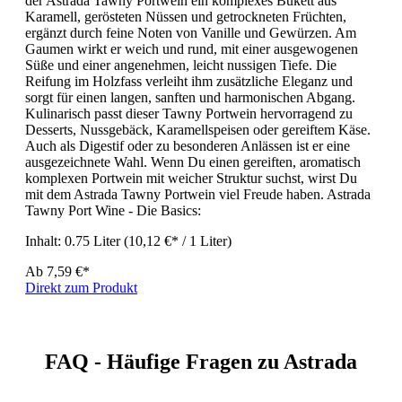
der Astrada Tawny Portwein ein komplexes Bukett aus
Karamell, gerösteten Nüssen und getrockneten Früchten,
ergänzt durch feine Noten von Vanille und Gewürzen. Am
Gaumen wirkt er weich und rund, mit einer ausgewogenen
Süße und einer angenehmen, leicht nussigen Tiefe. Die
Reifung im Holzfass verleiht ihm zusätzliche Eleganz und
sorgt für einen langen, sanften und harmonischen Abgang.
Kulinarisch passt dieser Tawny Portwein hervorragend zu
Desserts, Nussgebäck, Karamellspeisen oder gereiftem Käse.
Auch als Digestif oder zu besonderen Anlässen ist er eine
ausgezeichnete Wahl. Wenn Du einen gereiften, aromatisch
komplexen Portwein mit weicher Struktur suchst, wirst Du
mit dem Astrada Tawny Portwein viel Freude haben. Astrada
Tawny Port Wine - Die Basics:
Inhalt:
0.75 Liter
(10,12 €* / 1 Liter)
Ab
7,59 €*
Direkt zum Produkt
FAQ - Häufige Fragen zu Astrada