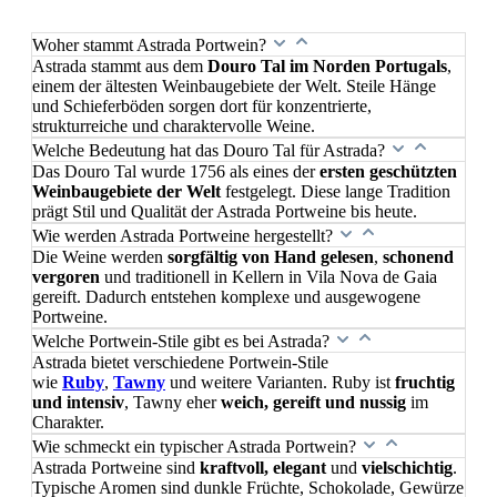
Woher stammt Astrada Portwein?
Astrada stammt aus dem
Douro Tal im Norden Portugals
,
einem der ältesten Weinbaugebiete der Welt. Steile Hänge
und Schieferböden sorgen dort für konzentrierte,
strukturreiche und charaktervolle Weine.
Welche Bedeutung hat das Douro Tal für Astrada?
Das Douro Tal wurde 1756 als eines der
ersten geschützten
Weinbaugebiete der Welt
festgelegt. Diese lange Tradition
prägt Stil und Qualität der Astrada Portweine bis heute.
Wie werden Astrada Portweine hergestellt?
Die Weine werden
sorgfältig von Hand gelesen
,
schonend
vergoren
und traditionell in Kellern in Vila Nova de Gaia
gereift. Dadurch entstehen komplexe und ausgewogene
Portweine.
Welche Portwein-Stile gibt es bei Astrada?
Astrada bietet verschiedene Portwein-Stile
wie
Ruby
,
Tawny
und weitere Varianten. Ruby ist
fruchtig
und intensiv
, Tawny eher
weich, gereift und nussig
im
Charakter.
Wie schmeckt ein typischer Astrada Portwein?
Astrada Portweine sind
kraftvoll, elegant
und
vielschichtig
.
Typische Aromen sind dunkle Früchte, Schokolade, Gewürze