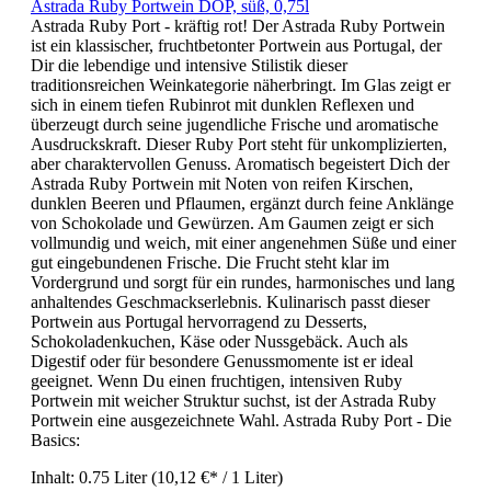
Astrada Ruby Portwein DOP, süß, 0,75l
Astrada Ruby Port - kräftig rot! Der Astrada Ruby Portwein
ist ein klassischer, fruchtbetonter Portwein aus Portugal, der
Dir die lebendige und intensive Stilistik dieser
traditionsreichen Weinkategorie näherbringt. Im Glas zeigt er
sich in einem tiefen Rubinrot mit dunklen Reflexen und
überzeugt durch seine jugendliche Frische und aromatische
Ausdruckskraft. Dieser Ruby Port steht für unkomplizierten,
aber charaktervollen Genuss. Aromatisch begeistert Dich der
Astrada Ruby Portwein mit Noten von reifen Kirschen,
dunklen Beeren und Pflaumen, ergänzt durch feine Anklänge
von Schokolade und Gewürzen. Am Gaumen zeigt er sich
vollmundig und weich, mit einer angenehmen Süße und einer
gut eingebundenen Frische. Die Frucht steht klar im
Vordergrund und sorgt für ein rundes, harmonisches und lang
anhaltendes Geschmackserlebnis. Kulinarisch passt dieser
Portwein aus Portugal hervorragend zu Desserts,
Schokoladenkuchen, Käse oder Nussgebäck. Auch als
Digestif oder für besondere Genussmomente ist er ideal
geeignet. Wenn Du einen fruchtigen, intensiven Ruby
Portwein mit weicher Struktur suchst, ist der Astrada Ruby
Portwein eine ausgezeichnete Wahl. Astrada Ruby Port - Die
Basics:
Inhalt:
0.75 Liter
(10,12 €* / 1 Liter)