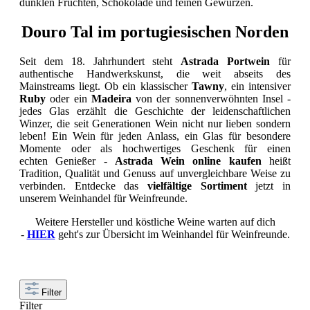
dunklen Früchten, Schokolade und feinen Gewürzen.
Douro Tal im portugiesischen Norden
Seit dem 18. Jahrhundert steht
Astrada Portwein
für
authentische Handwerkskunst, die weit abseits des
Mainstreams liegt. Ob ein klassischer
Tawny
, ein intensiver
Ruby
oder ein
Madeira
von der sonnenverwöhnten Insel -
jedes Glas erzählt die Geschichte der leidenschaftlichen
Winzer, die seit Generationen Wein nicht nur lieben sondern
leben! Ein Wein für jeden Anlass, ein Glas für besondere
Momente oder als hochwertiges Geschenk für einen
echten Genießer -
Astrada Wein online kaufen
heißt
Tradition, Qualität und Genuss auf unvergleichbare Weise zu
verbinden. Entdecke das
vielfältige Sortiment
jetzt in
unserem Weinhandel für Weinfreunde.
Weitere Hersteller und köstliche Weine warten auf dich
-
HIER
geht's zur Übersicht im Weinhandel für Weinfreunde.
Filter
Filter