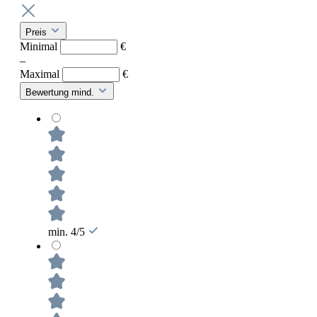
Preis
Minimal
€
–
Maximal
€
Bewertung mind.
min. 4/5