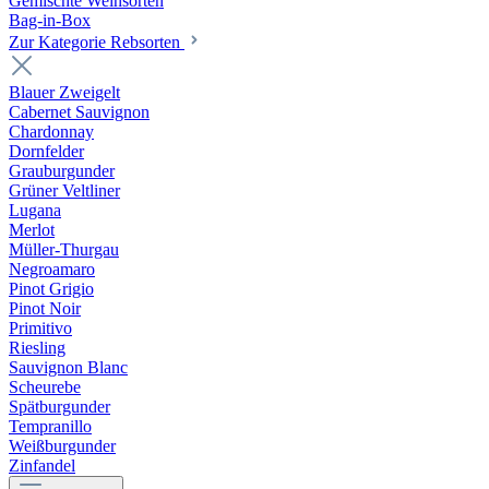
Gemischte Weinsorten
Bag-in-Box
Zur Kategorie Rebsorten
Blauer Zweigelt
Cabernet Sauvignon
Chardonnay
Dornfelder
Grauburgunder
Grüner Veltliner
Lugana
Merlot
Müller-Thurgau
Negroamaro
Pinot Grigio
Pinot Noir
Primitivo
Riesling
Sauvignon Blanc
Scheurebe
Spätburgunder
Tempranillo
Weißburgunder
Zinfandel