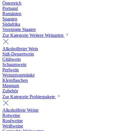
Österreich
Portugal
Rumänien
Spanien
Südafrika
Vereinigte Staaten
Zur Kategorie Weitere Weinarten
Alkoholfreier Wein
Süß-Dessertwein
Glühwein
Schaumwein
Perlwein
Weinmixgetränke
Kleinflaschen
Magnum
Zubehör
Zur Kategorie Probierpakete
Alkoholfreie Weine
Rotweine
Roséweine
Weißweine