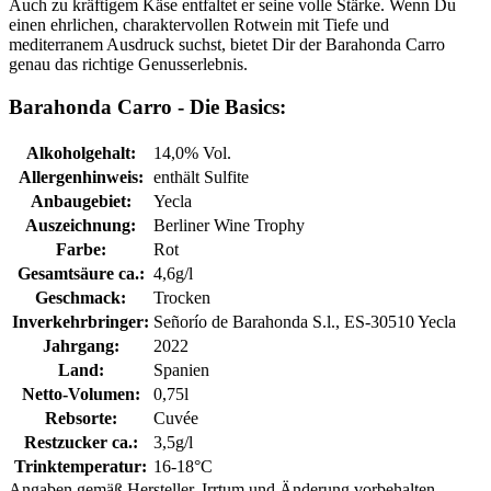
Auch zu kräftigem Käse entfaltet er seine volle Stärke. Wenn Du
einen ehrlichen, charaktervollen Rotwein mit Tiefe und
mediterranem Ausdruck suchst, bietet Dir der Barahonda Carro
genau das richtige Genusserlebnis.
Barahonda Carro - Die Basics:
Alkoholgehalt:
14,0% Vol.
Allergenhinweis:
enthält Sulfite
Anbaugebiet:
Yecla
Auszeichnung:
Berliner Wine Trophy
Farbe:
Rot
Gesamtsäure ca.:
4,6g/l
Geschmack:
Trocken
Inverkehrbringer:
Señorío de Barahonda S.l., ES-30510 Yecla
Jahrgang:
2022
Land:
Spanien
Netto-Volumen:
0,75l
Rebsorte:
Cuvée
Restzucker ca.:
3,5g/l
Trinktemperatur:
16-18°C
Angaben gemäß Hersteller. Irrtum und Änderung vorbehalten.