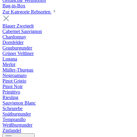
Gemischte Weinsorten
Bag-in-Box
Zur Kategorie Rebsorten
Blauer Zweigelt
Cabernet Sauvignon
Chardonnay
Dornfelder
Grauburgunder
Grüner Veltliner
Lugana
Merlot
Müller-Thurgau
Negroamaro
Pinot Grigio
Pinot Noir
Primitivo
Riesling
Sauvignon Blanc
Scheurebe
Spätburgunder
Tempranillo
Weißburgunder
Zinfandel