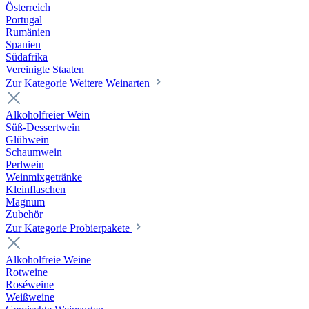
Österreich
Portugal
Rumänien
Spanien
Südafrika
Vereinigte Staaten
Zur Kategorie Weitere Weinarten
Alkoholfreier Wein
Süß-Dessertwein
Glühwein
Schaumwein
Perlwein
Weinmixgetränke
Kleinflaschen
Magnum
Zubehör
Zur Kategorie Probierpakete
Alkoholfreie Weine
Rotweine
Roséweine
Weißweine