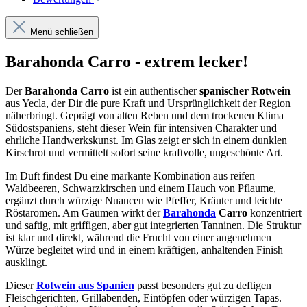
Menü schließen
Barahonda Carro - extrem lecker!
Der
Barahonda Carro
ist ein authentischer
spanischer Rotwein
aus Yecla, der Dir die pure Kraft und Ursprünglichkeit der Region
näherbringt. Geprägt von alten Reben und dem trockenen Klima
Südostspaniens, steht dieser Wein für intensiven Charakter und
ehrliche Handwerkskunst. Im Glas zeigt er sich in einem dunklen
Kirschrot und vermittelt sofort seine kraftvolle, ungeschönte Art.
Im Duft findest Du eine markante Kombination aus reifen
Waldbeeren, Schwarzkirschen und einem Hauch von Pflaume,
ergänzt durch würzige Nuancen wie Pfeffer, Kräuter und leichte
Röstaromen. Am Gaumen wirkt der
Barahonda
Carro
konzentriert
und saftig, mit griffigen, aber gut integrierten Tanninen. Die Struktur
ist klar und direkt, während die Frucht von einer angenehmen
Würze begleitet wird und in einem kräftigen, anhaltenden Finish
ausklingt.
Dieser
Rotwein aus Spanien
passt besonders gut zu deftigen
Fleischgerichten, Grillabenden, Eintöpfen oder würzigen Tapas.