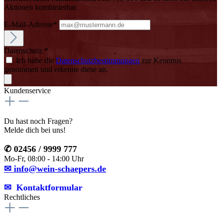
Aktionen kombinierbar.
E-Mail-Adresse*
Datenschutz *
Ich habe die
Datenschutzbestimmungen
zur Kenntnis
genommen und erkenne diese an.
Kundenservice
Du hast noch Fragen?
Melde dich bei uns!
✆ 02456 / 9999 777
Mo-Fr, 08:00 - 14:00 Uhr
✉ info@wein-schaepers.de
✉︎ Kontaktformular
Rechtliches