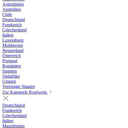
Argentinien
Australien
Chile
Deutschland
Frankreich
Griechenland
Italien
Luxemburg
Moldawien
Neuseeland
Österreich
Portugal
Rumänien
Spanien
Südafrika
Ungarn
Vereinigte Staaten
Zur Kategorie Roséwein
Deutschland
Frankreich
Griechenland
Italien
Mazedonien