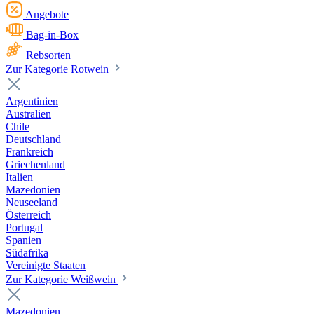
Angebote
Bag-in-Box
Rebsorten
Zur Kategorie Rotwein
Argentinien
Australien
Chile
Deutschland
Frankreich
Griechenland
Italien
Mazedonien
Neuseeland
Österreich
Portugal
Spanien
Südafrika
Vereinigte Staaten
Zur Kategorie Weißwein
Mazedonien