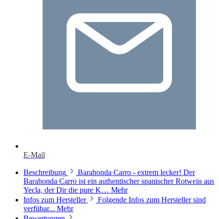
E-Mail
Beschreibung
Barahonda Carro - extrem lecker! Der
Barahonda Carro ist ein authentischer spanischer Rotwein aus
Yecla, der Dir die pure K…
Mehr
Infos zum Hersteller
Folgende Infos zum Hersteller sind
verfübar...
Mehr
Bewertungen