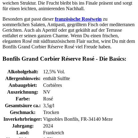
weichen Struktur. Die Frucht bleibt bis ins Finale präsent und sorgt
für einen leichten, animierenden Nachhall.
Besonders gut passt dieser
französische Roséwein
zu
sommerlichen Salaten, Antipasti, gegrilltem Fisch oder mediterranen
Gerichten. Auch als Aperitif oder gut gekühlt auf der Terrasse
entfaltet er seinen ganzen Charme. Wenn Du einen frischen,
eleganten Rosé mit südfranzösischem Flair suchst, wirst Du mit dem
Bonfils Grand Corbier Réserve Rosé viel Freude haben.
Bonfils Grand Corbier Réserve Rosé - Die Basics:
Alkoholgehalt:
12,5% Vol.
Allergenhinweis:
enthält Sulfite
Anbaugebiet:
Corbières
Auszeichnung:
NV
Farbe:
Rosé
Gesamtsäure ca.:
3,5g/l
Geschmack:
Trocken
Inverkehrbringer:
Vignobles Bonfils, FR-34140 Meze
Jahrgang:
2024
Land:
Frankreich