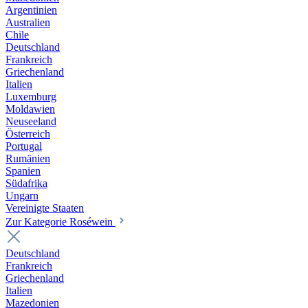
Argentinien
Australien
Chile
Deutschland
Frankreich
Griechenland
Italien
Luxemburg
Moldawien
Neuseeland
Österreich
Portugal
Rumänien
Spanien
Südafrika
Ungarn
Vereinigte Staaten
Zur Kategorie Roséwein
Deutschland
Frankreich
Griechenland
Italien
Mazedonien