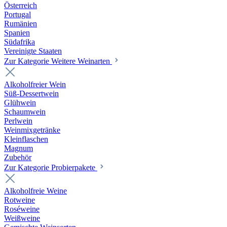
Österreich
Portugal
Rumänien
Spanien
Südafrika
Vereinigte Staaten
Zur Kategorie Weitere Weinarten
Alkoholfreier Wein
Süß-Dessertwein
Glühwein
Schaumwein
Perlwein
Weinmixgetränke
Kleinflaschen
Magnum
Zubehör
Zur Kategorie Probierpakete
Alkoholfreie Weine
Rotweine
Roséweine
Weißweine