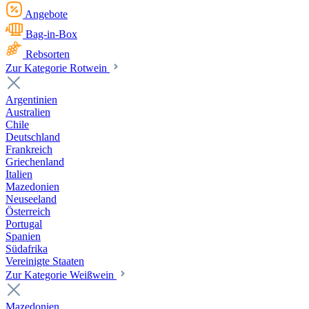
Angebote
Bag-in-Box
Rebsorten
Zur Kategorie Rotwein
Argentinien
Australien
Chile
Deutschland
Frankreich
Griechenland
Italien
Mazedonien
Neuseeland
Österreich
Portugal
Spanien
Südafrika
Vereinigte Staaten
Zur Kategorie Weißwein
Mazedonien