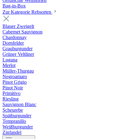
Gemischte Weinsorten
Bag-in-Box
Zur Kategorie Rebsorten
Blauer Zweigelt
Cabernet Sauvignon
Chardonnay
Dornfelder
Grauburgunder
Grüner Veltliner
Lugana
Merlot
Müller-Thurgau
Negroamaro
Pinot Grigio
Pinot Noir
Primitivo
Riesling
Sauvignon Blanc
Scheurebe
Spätburgunder
Tempranillo
Weißburgunder
Zinfandel