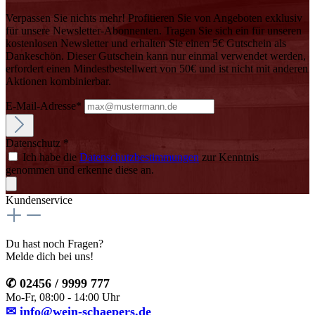
Verpassen Sie nichts mehr! Profitieren Sie von Angeboten exklusiv
für unsere Newsletter-Abonnenten. Tragen Sie sich ein für unseren
kostenlosen Newsletter und erhalten Sie einen 5€ Gutschein als
Dankeschön. Dieser Gutschein kann nur einmal verwendet werden,
erfordert einen Mindestbestellwert von 50€ und ist nicht mit anderen
Aktionen kombinierbar.
E-Mail-Adresse*
Datenschutz *
Ich habe die
Datenschutzbestimmungen
zur Kenntnis
genommen und erkenne diese an.
Kundenservice
Du hast noch Fragen?
Melde dich bei uns!
✆ 02456 / 9999 777
Mo-Fr, 08:00 - 14:00 Uhr
✉ info@wein-schaepers.de