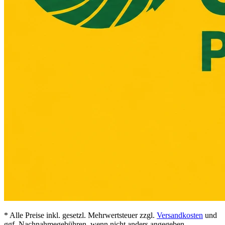
* Alle Preise inkl. gesetzl. Mehrwertsteuer zzgl.
Versandkosten
und
ggf. Nachnahmegebühren, wenn nicht anders angegeben.