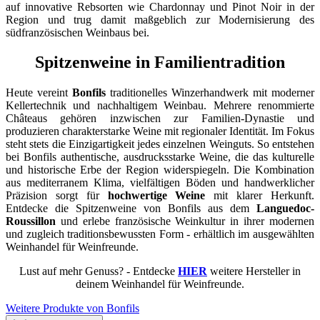
auf innovative Rebsorten wie Chardonnay und Pinot Noir in der
Region und trug damit maßgeblich zur Modernisierung des
südfranzösischen Weinbaus bei.
Spitzenweine in Familientradition
Heute vereint
Bonfils
traditionelles Winzerhandwerk mit moderner
Kellertechnik und nachhaltigem Weinbau. Mehrere renommierte
Châteaus gehören inzwischen zur Familien-Dynastie und
produzieren charakterstarke Weine mit regionaler Identität. Im Fokus
steht stets die Einzigartigkeit jedes einzelnen Weinguts. So entstehen
bei Bonfils authentische, ausdrucksstarke Weine, die das kulturelle
und historische Erbe der Region widerspiegeln. Die Kombination
aus mediterranem Klima, vielfältigen Böden und handwerklicher
Präzision sorgt für
hochwertige Weine
mit klarer Herkunft.
Entdecke die Spitzenweine von Bonfils aus dem
Languedoc-
Roussillon
und erlebe französische Weinkultur in ihrer modernen
und zugleich traditionsbewussten Form - erhältlich im ausgewählten
Weinhandel für Weinfreunde.
Lust auf mehr Genuss? - Entdecke
HIER
weitere Hersteller in
deinem Weinhandel für Weinfreunde.
Weitere Produkte von Bonfils