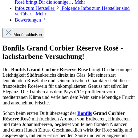
Rosé bringt Dir die sonnige…
Mehr
Infos zum Hersteller
Folgende Infos zum Hersteller sind
verfübar...
Mehr
Bewertungen
Menü schließen
Bonfils Grand Corbier Réserve Rosé -
lachsfarbene Versuchung!
Der
Bonfils Grand Corbier Réserve Rosé
bringt Dir die sonnige
Leichtigkeit Südfrankreichs direkt ins Glas. Mit seiner zart
leuchtenden Roséfarbe und seinem frischen Charakter steht dieser
französische Roséwein für unkomplizierten Genuss mit stilvoller
Eleganz. Die Trauben aus dem Pays d’Oc profitieren vom
mediterranen Klima und verleihen dem Wein seine lebendige Frucht
und angenehme Frische.
Schon beim ersten Duft überzeugt der
Bonfils
Grand Corbier
Réserve Rosé
mit fruchtigen Aromen von Erdbeeren, Himbeeren
und roten Johannisbeeren, begleitet von feinen floralen Nuancen
und einem Hauch Zitrus. Geschmacklich wirkt der Rosé saftig und
ausgewogen, mit einer erfrischenden Säure und einer angenehm