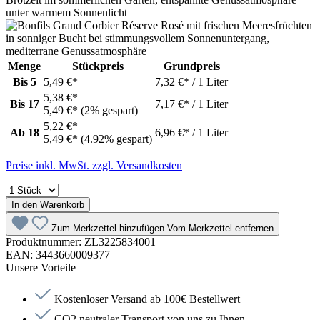
Menge
Stückpreis
Grundpreis
Bis
5
5,49 €*
7,32 €* / 1 Liter
5,38 €*
Bis
17
7,17 €* / 1 Liter
5,49 €*
(2% gespart)
5,22 €*
Ab
18
6,96 €* / 1 Liter
5,49 €*
(4.92% gespart)
Preise inkl. MwSt. zzgl. Versandkosten
In den Warenkorb
Zum Merkzettel hinzufügen
Vom Merkzettel entfernen
Produktnummer:
ZL3225834001
EAN:
3443660009377
Unsere Vorteile
Kostenloser Versand ab 100€ Bestellwert
CO2 neutraler Transport von uns zu Ihnen