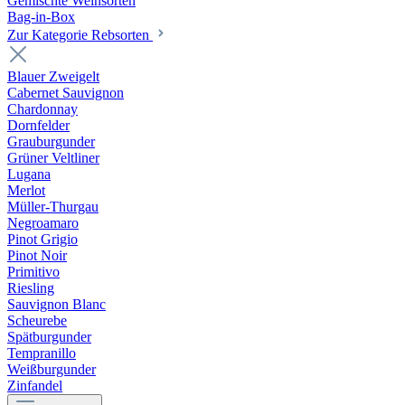
Gemischte Weinsorten
Bag-in-Box
Zur Kategorie Rebsorten
Blauer Zweigelt
Cabernet Sauvignon
Chardonnay
Dornfelder
Grauburgunder
Grüner Veltliner
Lugana
Merlot
Müller-Thurgau
Negroamaro
Pinot Grigio
Pinot Noir
Primitivo
Riesling
Sauvignon Blanc
Scheurebe
Spätburgunder
Tempranillo
Weißburgunder
Zinfandel