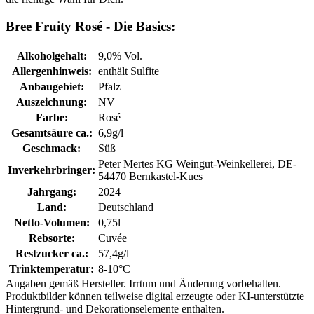
Bree Fruity Rosé - Die Basics:
Alkoholgehalt:
9,0% Vol.
Allergenhinweis:
enthält Sulfite
Anbaugebiet:
Pfalz
Auszeichnung:
NV
Farbe:
Rosé
Gesamtsäure ca.:
6,9g/l
Geschmack:
Süß
Peter Mertes KG Weingut-Weinkellerei, DE-
Inverkehrbringer:
54470 Bernkastel-Kues
Jahrgang:
2024
Land:
Deutschland
Netto-Volumen:
0,75l
Rebsorte:
Cuvée
Restzucker ca.:
57,4g/l
Trinktemperatur:
8-10°C
Angaben gemäß Hersteller. Irrtum und Änderung vorbehalten.
Produktbilder können teilweise digital erzeugte oder KI-unterstützte
Hintergrund- und Dekorationselemente enthalten.