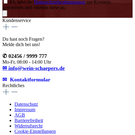
Ich habe die
Datenschutzbestimmungen
zur Kenntnis
genommen und erkenne diese an.
Kundenservice
Du hast noch Fragen?
Melde dich bei uns!
✆ 02456 / 9999 777
Mo-Fr, 08:00 - 14:00 Uhr
✉ info@wein-schaepers.de
✉︎ Kontaktformular
Rechtliches
Datenschutz
Impressum
AGB
Barrierefreiheit
Widerrufsrecht
Cookie-Einstellungen