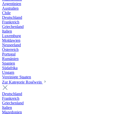
Argentinien
Australien
Chile
Deutschland
Frankreich
Griechenland
Italien
Luxemburg
Moldawien
Neuseeland
Österreich
Portugal
Rumänien
Spanien
Südafrika
Ungarn
Vereinigte Staaten
Zur Kategorie Roséwein
Deutschland
Frankreich
Griechenland
Italien
Mazedonien