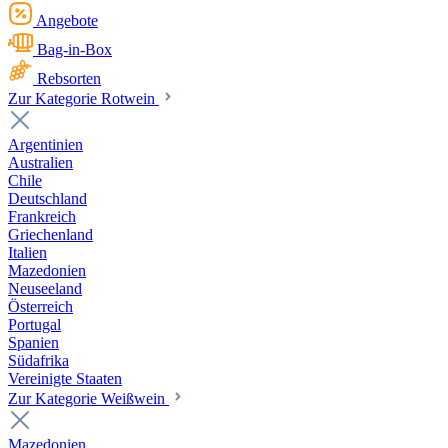
Angebote
Bag-in-Box
Rebsorten
Zur Kategorie Rotwein
Argentinien
Australien
Chile
Deutschland
Frankreich
Griechenland
Italien
Mazedonien
Neuseeland
Österreich
Portugal
Spanien
Südafrika
Vereinigte Staaten
Zur Kategorie Weißwein
Mazedonien