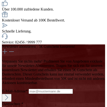
Über 100.000 zufriedene Kunden.
Kostenloser Versand ab 100€ Bestellwert.
Schnelle Lieferung.
Service: 02456 / 9999 777
Newsletter abonnieren - 5€ Gutschein kassieren!
Verpassen Sie nichts mehr! Profitieren Sie von Angeboten exklusiv
für unsere Newsletter-Abonnenten. Tragen Sie sich ein für unseren
kostenlosen Newsletter und erhalten Sie einen 5€ Gutschein als
Dankeschön. Dieser Gutschein kann nur einmal verwendet werden,
erfordert einen Mindestbestellwert von 50€ und ist nicht mit anderen
Aktionen kombinierbar.
E-Mail-Adresse*
Datenschutz *