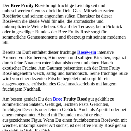
Der
Bree Fruity Rosé
bringt fruchtige Leichtigkeit und
unbeschwerten Genuss direkt in Dein Glas. Mit seiner zarten
Roséfarbe und seinem angenehm süßen Charakter ist dieser
Roséwein die ideale Wahl für alle, die aromatische und
unkomplizierte Weine lieben. Ob auf der Terrasse, beim Picknick
oder in geselliger Runde - der Bree Fruity Rosé sorgt für
sommerliche Genussmomente und überzeugt mit seinem modernen
Stil.
Bereits im Duft entfaltet dieser fruchtige
Roséwein
intensive
Aromen von Erdbeeren, Himbeeren und saftigen Kirschen, ergänzt
durch feine Nuancen roter Johannisbeeren und einen Hauch
exotischer Früchte. Am Gaumen präsentiert sich der Bree Fruity
Rosé angenehm weich, saftig und harmonisch. Seine fruchtige Süße
wird von einer dezenten Frische begleitet und sorgt für ein
ausgewogenes, erfrischendes Geschmackserlebnis mit langem,
fruchtigem Nachhall.
Am besten genießt Du den
Bree
Fruity Rosé
gut gekühlt zu
sommerlichen Salaten, Geflügel, leichten Pasta-Gerichten,
fruchtigen Desserts oder feinem Gebäck. Auch als Aperitif oder bei
einem entspannten Abend mit Freunden macht er eine
ausgezeichnete Figur. Wenn Du einen fruchtbetonten Roséwein mit
weicher, unkomplizierter Art suchst, ist der Bree Fruity Rosé genau
die richtige Wahl für Dich.