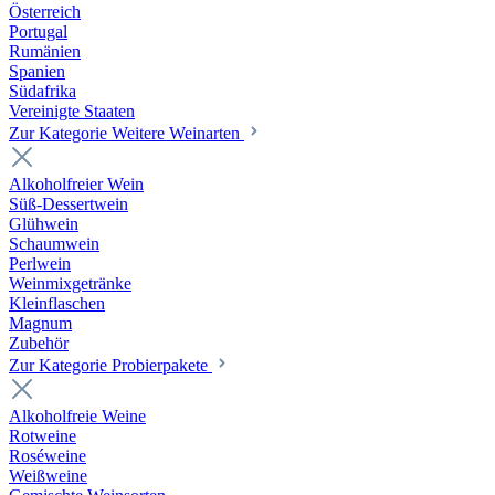
Österreich
Portugal
Rumänien
Spanien
Südafrika
Vereinigte Staaten
Zur Kategorie Weitere Weinarten
Alkoholfreier Wein
Süß-Dessertwein
Glühwein
Schaumwein
Perlwein
Weinmixgetränke
Kleinflaschen
Magnum
Zubehör
Zur Kategorie Probierpakete
Alkoholfreie Weine
Rotweine
Roséweine
Weißweine