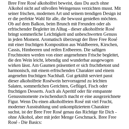
Bree Free Rosé alkoholfrei beweist, dass Du auch ohne
Alkohol nicht auf stilvollen Weingenuss verzichten musst. Mit
seiner frischen, modernen Art und seinem trendigen Design ist
er die perfekte Wahl für alle, die bewusst genießen möchten.
Ob auf dem Balkon, beim Brunch mit Freunden oder als
erfrischender Begleiter im Alltag - dieser alkoholfreie Rosé
bringt sommerliche Leichtigkeit und unbeschwerten Genuss
in jeden Moment. Aromatisch überzeugt der Bree Free Rosé
mit einer fruchtigen Komposition aus Waldbeeren, Kirschen,
Cassis, Himbeeren und reifen Erdbeeren. Die saftigen
Fruchtnoten werden von einer angenehmen Frische begleitet,
die den Wein leicht, lebendig und wunderbar ausgewogen
wirken lässt. Am Gaumen präsentiert er sich fruchtbetont und
harmonisch, mit einem erfrischenden Charakter und einem
angenehm fruchtigen Nachhall. Gut gekühlt serviert passt
dieser alkoholfreie Roséwein hervorragend zu leichten
Salaten, sommerlichen Gerichten, Geflügel, Fisch oder
fruchtigen Desserts. Auch als Aperitif oder für entspannte
Genussmomente zwischendurch macht er eine ausgezeichnete
Figur. Wenn Du einen alkoholfreien Rosé mit viel Frucht,
moderner Ausstrahlung und unkompliziertem Charakter
suchst, ist der Bree Free Rosé genau das Richtige für Dich -
ohne Alkohol, aber mit jeder Menge Geschmack. Bree Free
Rosé - Die Basics: