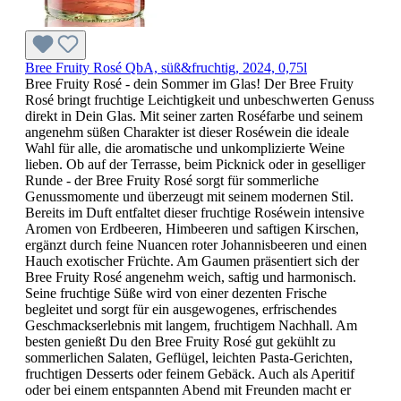
Bree Fruity Rosé QbA, süß&fruchtig, 2024, 0,75l
Bree Fruity Rosé - dein Sommer im Glas! Der Bree Fruity
Rosé bringt fruchtige Leichtigkeit und unbeschwerten Genuss
direkt in Dein Glas. Mit seiner zarten Roséfarbe und seinem
angenehm süßen Charakter ist dieser Roséwein die ideale
Wahl für alle, die aromatische und unkomplizierte Weine
lieben. Ob auf der Terrasse, beim Picknick oder in geselliger
Runde - der Bree Fruity Rosé sorgt für sommerliche
Genussmomente und überzeugt mit seinem modernen Stil.
Bereits im Duft entfaltet dieser fruchtige Roséwein intensive
Aromen von Erdbeeren, Himbeeren und saftigen Kirschen,
ergänzt durch feine Nuancen roter Johannisbeeren und einen
Hauch exotischer Früchte. Am Gaumen präsentiert sich der
Bree Fruity Rosé angenehm weich, saftig und harmonisch.
Seine fruchtige Süße wird von einer dezenten Frische
begleitet und sorgt für ein ausgewogenes, erfrischendes
Geschmackserlebnis mit langem, fruchtigem Nachhall. Am
besten genießt Du den Bree Fruity Rosé gut gekühlt zu
sommerlichen Salaten, Geflügel, leichten Pasta-Gerichten,
fruchtigen Desserts oder feinem Gebäck. Auch als Aperitif
oder bei einem entspannten Abend mit Freunden macht er