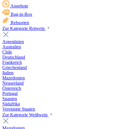
Angebote
Bag-in-Box
Rebsorten
Zur Kategorie Rotwein
Argentinien
Australien
Chile
Deutschland
Frankreich
Griechenland
Italien
Mazedonien
Neuseeland
Österreich
Portugal
Spanien
Südafrika
Vereinigte Staaten
Zur Kategorie Weißwein
Mazedonien