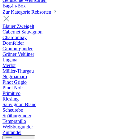
Gemischte Weinsorten
Bag-in-Box
Zur Kategorie Rebsorten
Blauer Zweigelt
Cabernet Sauvignon
Chardonnay
Dornfelder
Grauburgunder
Grüner Veltliner
Lugana
Merlot
Müller-Thurgau
Negroamaro
Pinot Grigio
Pinot Noir
Primitivo
Riesling
Sauvignon Blanc
Scheurebe
Spätburgunder
Tempranillo
Weißburgunder
Zinfandel