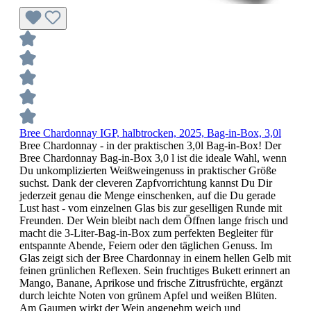
Bree Chardonnay IGP, halbtrocken, 2025, Bag-in-Box, 3,0l
Bree Chardonnay - in der praktischen 3,0l Bag-in-Box! Der
Bree Chardonnay Bag-in-Box 3,0 l ist die ideale Wahl, wenn
Du unkomplizierten Weißweingenuss in praktischer Größe
suchst. Dank der cleveren Zapfvorrichtung kannst Du Dir
jederzeit genau die Menge einschenken, auf die Du gerade
Lust hast - vom einzelnen Glas bis zur geselligen Runde mit
Freunden. Der Wein bleibt nach dem Öffnen lange frisch und
macht die 3-Liter-Bag-in-Box zum perfekten Begleiter für
entspannte Abende, Feiern oder den täglichen Genuss. Im
Glas zeigt sich der Bree Chardonnay in einem hellen Gelb mit
feinen grünlichen Reflexen. Sein fruchtiges Bukett erinnert an
Mango, Banane, Aprikose und frische Zitrusfrüchte, ergänzt
durch leichte Noten von grünem Apfel und weißen Blüten.
Am Gaumen wirkt der Wein angenehm weich und