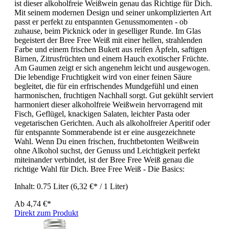
ist dieser alkoholfreie Weißwein genau das Richtige für Dich.
Mit seinem modernen Design und seiner unkomplizierten Art
passt er perfekt zu entspannten Genussmomenten - ob
zuhause, beim Picknick oder in geselliger Runde. Im Glas
begeistert der Bree Free Weiß mit einer hellen, strahlenden
Farbe und einem frischen Bukett aus reifen Äpfeln, saftigen
Birnen, Zitrusfrüchten und einem Hauch exotischer Früchte.
Am Gaumen zeigt er sich angenehm leicht und ausgewogen.
Die lebendige Fruchtigkeit wird von einer feinen Säure
begleitet, die für ein erfrischendes Mundgefühl und einen
harmonischen, fruchtigen Nachhall sorgt. Gut gekühlt serviert
harmoniert dieser alkoholfreie Weißwein hervorragend mit
Fisch, Geflügel, knackigen Salaten, leichter Pasta oder
vegetarischen Gerichten. Auch als alkoholfreier Aperitif oder
für entspannte Sommerabende ist er eine ausgezeichnete
Wahl. Wenn Du einen frischen, fruchtbetonten Weißwein
ohne Alkohol suchst, der Genuss und Leichtigkeit perfekt
miteinander verbindet, ist der Bree Free Weiß genau die
richtige Wahl für Dich. Bree Free Weiß - Die Basics:
Inhalt:
0.75 Liter
(6,32 €* / 1 Liter)
Ab
4,74 €*
Direkt zum Produkt