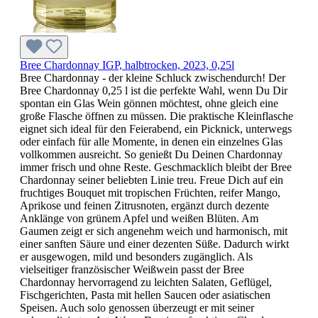
Bree Chardonnay IGP, halbtrocken, 2023, 0,25l
Bree Chardonnay - der kleine Schluck zwischendurch! Der
Bree Chardonnay 0,25 l ist die perfekte Wahl, wenn Du Dir
spontan ein Glas Wein gönnen möchtest, ohne gleich eine
große Flasche öffnen zu müssen. Die praktische Kleinflasche
eignet sich ideal für den Feierabend, ein Picknick, unterwegs
oder einfach für alle Momente, in denen ein einzelnes Glas
vollkommen ausreicht. So genießt Du Deinen Chardonnay
immer frisch und ohne Reste. Geschmacklich bleibt der Bree
Chardonnay seiner beliebten Linie treu. Freue Dich auf ein
fruchtiges Bouquet mit tropischen Früchten, reifer Mango,
Aprikose und feinen Zitrusnoten, ergänzt durch dezente
Anklänge von grünem Apfel und weißen Blüten. Am
Gaumen zeigt er sich angenehm weich und harmonisch, mit
einer sanften Säure und einer dezenten Süße. Dadurch wirkt
er ausgewogen, mild und besonders zugänglich. Als
vielseitiger französischer Weißwein passt der Bree
Chardonnay hervorragend zu leichten Salaten, Geflügel,
Fischgerichten, Pasta mit hellen Saucen oder asiatischen
Speisen. Auch solo genossen überzeugt er mit seiner