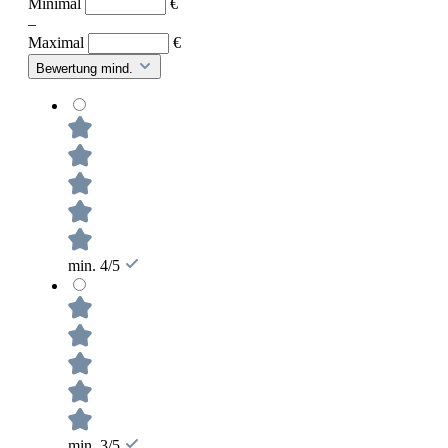
Minimal
€
–
Maximal
€
Bewertung mind.
min. 4/5
min. 3/5