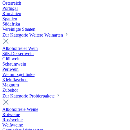
Österreich
Portugal
Rumänien
Spanien
Südafrika
Vereinigte Staaten
Zur Kategorie Weitere Weinarten
Alkoholfreier Wein
Süß-Dessertwein
Glühwein
Schaumwein
Perlwein
Weinmixgetränke
Kleinflaschen
Magnum
Zubehör
Zur Kategorie Probierpakete
Alkoholfreie Weine
Rotweine
Roséweine
Weißweine