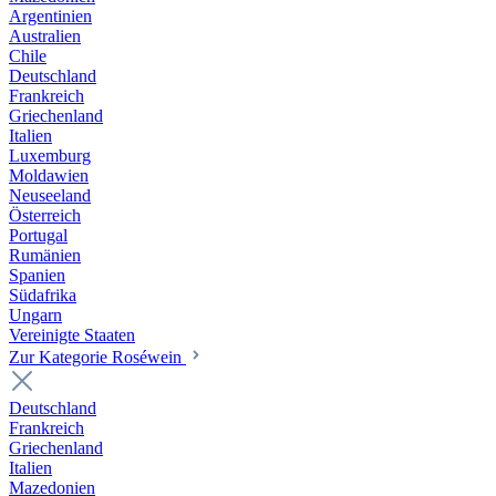
Argentinien
Australien
Chile
Deutschland
Frankreich
Griechenland
Italien
Luxemburg
Moldawien
Neuseeland
Österreich
Portugal
Rumänien
Spanien
Südafrika
Ungarn
Vereinigte Staaten
Zur Kategorie Roséwein
Deutschland
Frankreich
Griechenland
Italien
Mazedonien