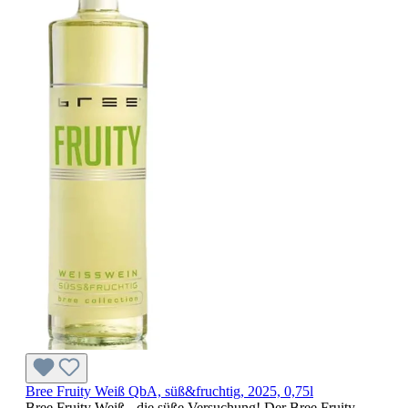
Bree Fruity Weiß QbA, süß&fruchtig, 2025, 0,75l
Bree Fruity Weiß - die süße Versuchung! Der Bree Fruity