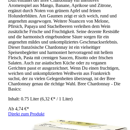
Duft entfaltet der Bree Chardonnay ein intensives
Aromenspiel aus Mango, Banane, Aprikose und Zitrone,
ergänzt durch Noten von grünem Apfel und feinen
Holunderblüten. Am Gaumen zeigt er sich weich, rund und
angenehm ausgewogen. Weitere Nuancen von Melone,
Pfirsich, Papaya und Stachelbeeren verleihen dem Wein
zusätzliche Frische und Fruchtigkeit. Seine dezente Restsüße
und die harmonisch eingebundene Säure sorgen für ein
angenehm mildes und unkompliziertes Geschmackserlebnis.
Dieser französische Chardonnay ist ein vielseitiger
Speisenbegleiter und harmoniert hervorragend mit hellem
Fleisch, Pasta mit cremigen Saucen, Risotto oder frischen
Salaten. Auch zur asiatischen Küche oder zu veganen
Gerichten passt er ausgezeichnet. Wenn Du einen fruchtigen,
weichen und unkomplizierten Weißwein aus Frankreich
suchst, der zu vielen Gelegenheiten überzeugt, ist der Bree
Chardonnay genau die richtige Wahl. Bree Chardonnay - Die
Basics:
Inhalt:
0.75 Liter
(6,32 €* / 1 Liter)
Ab
4,74 €*
Direkt zum Produkt