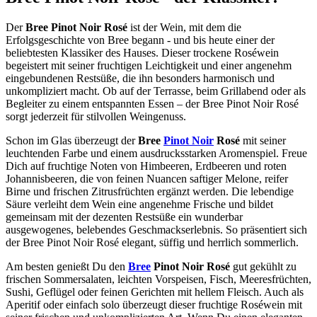
Der
Bree Pinot Noir Rosé
ist der Wein, mit dem die
Erfolgsgeschichte von Bree begann - und bis heute einer der
beliebtesten Klassiker des Hauses. Dieser trockene Roséwein
begeistert mit seiner fruchtigen Leichtigkeit und einer angenehm
eingebundenen Restsüße, die ihn besonders harmonisch und
unkompliziert macht. Ob auf der Terrasse, beim Grillabend oder als
Begleiter zu einem entspannten Essen – der Bree Pinot Noir Rosé
sorgt jederzeit für stilvollen Weingenuss.
Schon im Glas überzeugt der
Bree
Pinot Noir
Rosé
mit seiner
leuchtenden Farbe und einem ausdrucksstarken Aromenspiel. Freue
Dich auf fruchtige Noten von Himbeeren, Erdbeeren und roten
Johannisbeeren, die von feinen Nuancen saftiger Melone, reifer
Birne und frischen Zitrusfrüchten ergänzt werden. Die lebendige
Säure verleiht dem Wein eine angenehme Frische und bildet
gemeinsam mit der dezenten Restsüße ein wunderbar
ausgewogenes, belebendes Geschmackserlebnis. So präsentiert sich
der Bree Pinot Noir Rosé elegant, süffig und herrlich sommerlich.
Am besten genießt Du den
Bree
Pinot Noir Rosé
gut gekühlt zu
frischen Sommersalaten, leichten Vorspeisen, Fisch, Meeresfrüchten,
Sushi, Geflügel oder feinen Gerichten mit hellem Fleisch. Auch als
Aperitif oder einfach solo überzeugt dieser fruchtige Roséwein mit