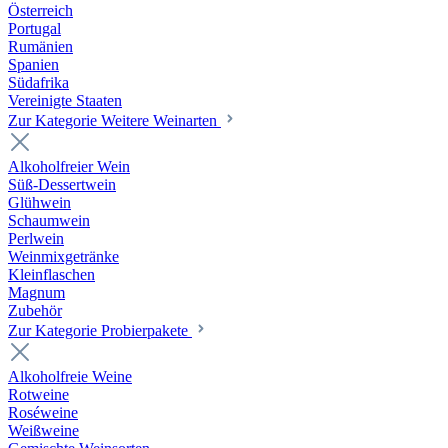
Österreich
Portugal
Rumänien
Spanien
Südafrika
Vereinigte Staaten
Zur Kategorie Weitere Weinarten
Alkoholfreier Wein
Süß-Dessertwein
Glühwein
Schaumwein
Perlwein
Weinmixgetränke
Kleinflaschen
Magnum
Zubehör
Zur Kategorie Probierpakete
Alkoholfreie Weine
Rotweine
Roséweine
Weißweine