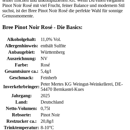
seiner frischen und unkomplizierten Art. Wenn Du einen eleganten
Pinot Noir Rosé mit viel Frucht, feiner Balance und modernem Stil
suchst, ist der Bree Pinot Noir Rosé die perfekte Wahl für sonnige
Genussmomente.
Bree Pinot Noir Rosé - Die Basics:
Alkoholgehalt:
11,0% Vol.
Allergenhinweis:
enthält Sulfite
Anbaugebiet:
Württemberg
Auszeichnung:
NV
Farbe:
Rosé
Gesamtsäure ca.:
5,4g/l
Geschmack:
Feinherb
Peter Mertes KG Weingut-Weinkellerei, DE-
Inverkehrbringer:
54470 Bernkastel-Kues
Jahrgang:
2025
Land:
Deutschland
Netto-Volumen:
0,75l
Rebsorte:
Pinot Noir
Restzucker ca.:
20,8g/l
Trinktemperatur:
8-10°C