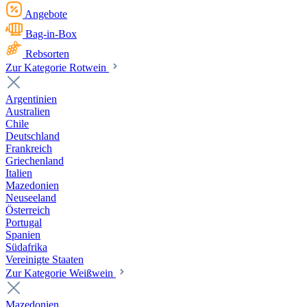
Angebote
Bag-in-Box
Rebsorten
Zur Kategorie Rotwein
Argentinien
Australien
Chile
Deutschland
Frankreich
Griechenland
Italien
Mazedonien
Neuseeland
Österreich
Portugal
Spanien
Südafrika
Vereinigte Staaten
Zur Kategorie Weißwein
Mazedonien