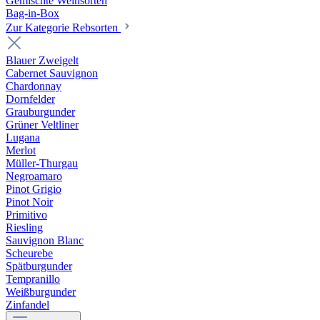
Gemischte Weinsorten
Bag-in-Box
Zur Kategorie Rebsorten
Blauer Zweigelt
Cabernet Sauvignon
Chardonnay
Dornfelder
Grauburgunder
Grüner Veltliner
Lugana
Merlot
Müller-Thurgau
Negroamaro
Pinot Grigio
Pinot Noir
Primitivo
Riesling
Sauvignon Blanc
Scheurebe
Spätburgunder
Tempranillo
Weißburgunder
Zinfandel