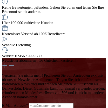
Keine Bewertungen gefunden. Gehen Sie voran und teilen Sie Ihre
Erkenntnisse mit anderen.
Über 100.000 zufriedene Kunden.
Kostenloser Versand ab 100€ Bestellwert.
Schnelle Lieferung.
Service: 02456 / 9999 777
Newsletter abonnieren - 5€ Gutschein kassieren!
Verpassen Sie nichts mehr! Profitieren Sie von Angeboten exklusiv
für unsere Newsletter-Abonnenten. Tragen Sie sich ein für unseren
kostenlosen Newsletter und erhalten Sie einen 5€ Gutschein als
Dankeschön. Dieser Gutschein kann nur einmal verwendet werden,
erfordert einen Mindestbestellwert von 50€ und ist nicht mit anderen
Aktionen kombinierbar.
E-Mail-Adresse*