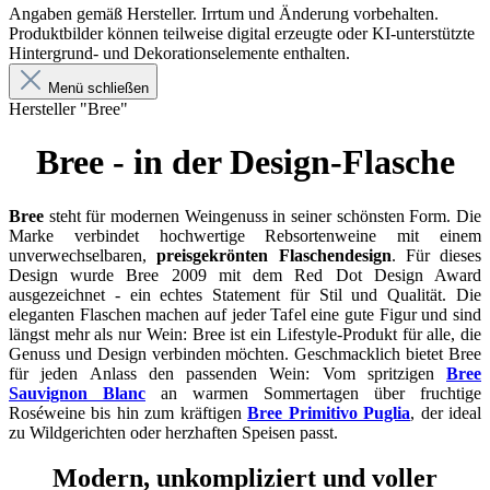
Angaben gemäß Hersteller. Irrtum und Änderung vorbehalten.
Produktbilder können teilweise digital erzeugte oder KI-unterstützte
Hintergrund- und Dekorationselemente enthalten.
Menü schließen
Hersteller "Bree"
Bree - in der Design-Flasche
Bree
steht für modernen Weingenuss in seiner schönsten Form. Die
Marke verbindet hochwertige Rebsortenweine mit einem
unverwechselbaren,
preisgekrönten Flaschendesign
. Für dieses
Design wurde Bree 2009 mit dem Red Dot Design Award
ausgezeichnet - ein echtes Statement für Stil und Qualität. Die
eleganten Flaschen machen auf jeder Tafel eine gute Figur und sind
längst mehr als nur Wein: Bree ist ein Lifestyle-Produkt für alle, die
Genuss und Design verbinden möchten. Geschmacklich bietet Bree
für jeden Anlass den passenden Wein: Vom spritzigen
Bree
Sauvignon Blanc
an warmen Sommertagen über fruchtige
Roséweine bis hin zum kräftigen
Bree Primitivo Puglia
, der ideal
zu Wildgerichten oder herzhaften Speisen passt.
Modern, unkompliziert und voller