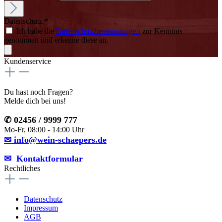
Datenschutz *
Ich habe die
Datenschutzbestimmungen
zur Kenntnis
genommen und erkenne diese an.
Kundenservice
Du hast noch Fragen?
Melde dich bei uns!
✆ 02456 / 9999 777
Mo-Fr, 08:00 - 14:00 Uhr
✉ info@wein-schaepers.de
✉︎ Kontaktformular
Rechtliches
Datenschutz
Impressum
AGB