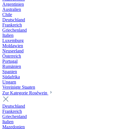
Argentinien
Australien
Chile
Deutschland
Frankreich
Griechenland
Italien
Luxemburg
Moldawien
Neuseeland
Österreich
Portugal
Rumänien
Spanien
Südafrika
Ungarn
Vereinigte Staaten
Zur Kategorie Roséwein
Deutschland
Frankreich
Griechenland
Italien
Mazedonien