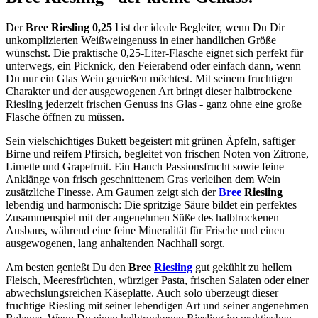
Der
Bree Riesling 0,25 l
ist der ideale Begleiter, wenn Du Dir
unkomplizierten Weißweingenuss in einer handlichen Größe
wünschst. Die praktische 0,25-Liter-Flasche eignet sich perfekt für
unterwegs, ein Picknick, den Feierabend oder einfach dann, wenn
Du nur ein Glas Wein genießen möchtest. Mit seinem fruchtigen
Charakter und der ausgewogenen Art bringt dieser halbtrockene
Riesling jederzeit frischen Genuss ins Glas - ganz ohne eine große
Flasche öffnen zu müssen.
Sein vielschichtiges Bukett begeistert mit grünen Äpfeln, saftiger
Birne und reifem Pfirsich, begleitet von frischen Noten von Zitrone,
Limette und Grapefruit. Ein Hauch Passionsfrucht sowie feine
Anklänge von frisch geschnittenem Gras verleihen dem Wein
zusätzliche Finesse. Am Gaumen zeigt sich der
Bree
Riesling
lebendig und harmonisch: Die spritzige Säure bildet ein perfektes
Zusammenspiel mit der angenehmen Süße des halbtrockenen
Ausbaus, während eine feine Mineralität für Frische und einen
ausgewogenen, lang anhaltenden Nachhall sorgt.
Am besten genießt Du den
Bree
Riesling
gut gekühlt zu hellem
Fleisch, Meeresfrüchten, würziger Pasta, frischen Salaten oder einer
abwechslungsreichen Käseplatte. Auch solo überzeugt dieser
fruchtige Riesling mit seiner lebendigen Art und seiner angenehmen