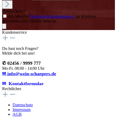
Datenschutz *
Ich habe die
Datenschutzbestimmungen
zur Kenntnis
genommen und erkenne diese an.
Kundenservice
Du hast noch Fragen?
Melde dich bei uns!
✆ 02456 / 9999 777
Mo-Fr, 08:00 - 14:00 Uhr
✉ info@wein-schaepers.de
✉︎ Kontaktformular
Rechtliches
Datenschutz
Impressum
AGB