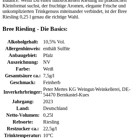
Balance. Wenn Du einen halbtrockenen Riesling im praktischen
Kleinformat suchst, der fruchtige Aromen, elegante Frische und
unkomplizierten Trinkgenuss miteinander verbindet, ist der Bree
Riesling 0,25 l genau die richtige Wahl.
Bree Riesling - Die Basics:
Alkoholgehalt:
10,5% Vol.
Allergenhinweis:
enthält Sulfite
Anbaugebiet:
Pfalz
Auszeichnung:
NV
Farbe:
Weiß
Gesamtsäure ca.:
7,5g/l
Geschmack:
Feinherb
Peter Mertes KG Weingut-Weinkellerei, DE-
Inverkehrbringer:
54470 Bernkastel-Kues
Jahrgang:
2023
Land:
Deutschland
Netto-Volumen:
0,25l
Rebsorte:
Riesling
Restzucker ca.:
22,5g/l
Trinktemperatur:
10°C