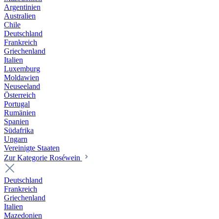
Argentinien
Australien
Chile
Deutschland
Frankreich
Griechenland
Italien
Luxemburg
Moldawien
Neuseeland
Österreich
Portugal
Rumänien
Spanien
Südafrika
Ungarn
Vereinigte Staaten
Zur Kategorie Roséwein
Deutschland
Frankreich
Griechenland
Italien
Mazedonien