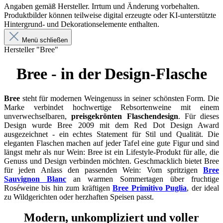
Angaben gemäß Hersteller. Irrtum und Änderung vorbehalten.
Produktbilder können teilweise digital erzeugte oder KI-unterstützte
Hintergrund- und Dekorationselemente enthalten.
Menü schließen
Hersteller "Bree"
Bree - in der Design-Flasche
Bree
steht für modernen Weingenuss in seiner schönsten Form. Die
Marke verbindet hochwertige Rebsortenweine mit einem
unverwechselbaren,
preisgekrönten Flaschendesign
. Für dieses
Design wurde Bree 2009 mit dem Red Dot Design Award
ausgezeichnet - ein echtes Statement für Stil und Qualität. Die
eleganten Flaschen machen auf jeder Tafel eine gute Figur und sind
längst mehr als nur Wein: Bree ist ein Lifestyle-Produkt für alle, die
Genuss und Design verbinden möchten. Geschmacklich bietet Bree
für jeden Anlass den passenden Wein: Vom spritzigen
Bree
Sauvignon Blanc
an warmen Sommertagen über fruchtige
Roséweine bis hin zum kräftigen
Bree Primitivo Puglia
, der ideal
zu Wildgerichten oder herzhaften Speisen passt.
Modern, unkompliziert und voller