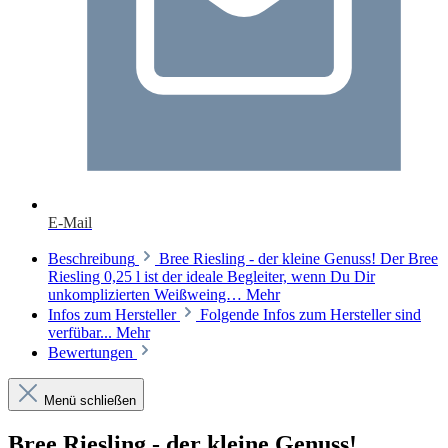
E-Mail
Beschreibung
Bree Riesling - der kleine Genuss! Der Bree
Riesling 0,25 l ist der ideale Begleiter, wenn Du Dir
unkomplizierten Weißweing…
Mehr
Infos zum Hersteller
Folgende Infos zum Hersteller sind
verfübar...
Mehr
Bewertungen
Menü schließen
Bree Riesling - der kleine Genuss!