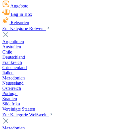
Angebote
Bag-in-Box
Rebsorten
Zur Kategorie Rotwein
Argentinien
Australien
Chile
Deutschland
Frankreich
Griechenland
Italien
Mazedonien
Neuseeland
Österreich
Portugal
Spanien
Südafrika
Vereinigte Staaten
Zur Kategorie Weißwein
Mazedonien