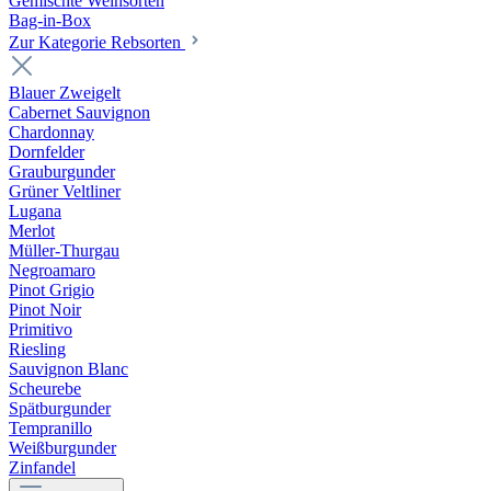
Gemischte Weinsorten
Bag-in-Box
Zur Kategorie Rebsorten
Blauer Zweigelt
Cabernet Sauvignon
Chardonnay
Dornfelder
Grauburgunder
Grüner Veltliner
Lugana
Merlot
Müller-Thurgau
Negroamaro
Pinot Grigio
Pinot Noir
Primitivo
Riesling
Sauvignon Blanc
Scheurebe
Spätburgunder
Tempranillo
Weißburgunder
Zinfandel