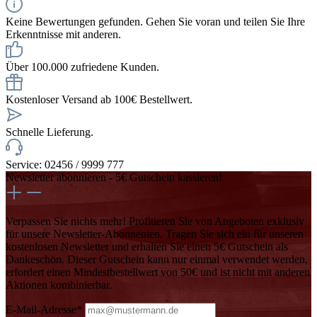
Keine Bewertungen gefunden. Gehen Sie voran und teilen Sie Ihre
Erkenntnisse mit anderen.
Über 100.000 zufriedene Kunden.
Kostenloser Versand ab 100€ Bestellwert.
Schnelle Lieferung.
Service: 02456 / 9999 777
Newsletter abonnieren - 5€ Gutschein kassieren!
Verpassen Sie nichts mehr! Profitieren Sie von Angeboten exklusiv
für unsere Newsletter-Abonnenten. Tragen Sie sich ein für unseren
kostenlosen Newsletter und erhalten Sie einen 5€ Gutschein als
Dankeschön. Dieser Gutschein kann nur einmal verwendet werden,
erfordert einen Mindestbestellwert von 50€ und ist nicht mit anderen
Aktionen kombinierbar.
E-Mail-Adresse*