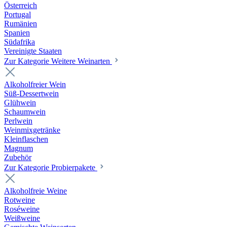
Österreich
Portugal
Rumänien
Spanien
Südafrika
Vereinigte Staaten
Zur Kategorie Weitere Weinarten
Alkoholfreier Wein
Süß-Dessertwein
Glühwein
Schaumwein
Perlwein
Weinmixgetränke
Kleinflaschen
Magnum
Zubehör
Zur Kategorie Probierpakete
Alkoholfreie Weine
Rotweine
Roséweine
Weißweine