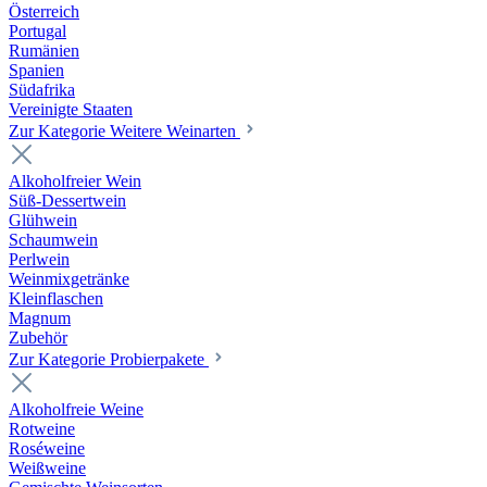
Österreich
Portugal
Rumänien
Spanien
Südafrika
Vereinigte Staaten
Zur Kategorie Weitere Weinarten
Alkoholfreier Wein
Süß-Dessertwein
Glühwein
Schaumwein
Perlwein
Weinmixgetränke
Kleinflaschen
Magnum
Zubehör
Zur Kategorie Probierpakete
Alkoholfreie Weine
Rotweine
Roséweine
Weißweine