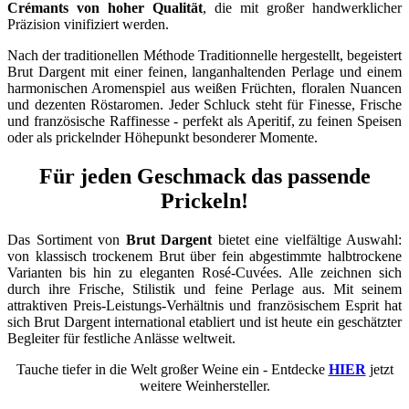
Crémants von hoher Qualität
, die mit großer handwerklicher
Präzision vinifiziert werden.
Nach der traditionellen Méthode Traditionnelle hergestellt, begeistert
Brut Dargent mit einer feinen, langanhaltenden Perlage und einem
harmonischen Aromenspiel aus weißen Früchten, floralen Nuancen
und dezenten Röstaromen. Jeder Schluck steht für Finesse, Frische
und französische Raffinesse - perfekt als Aperitif, zu feinen Speisen
oder als prickelnder Höhepunkt besonderer Momente.
Für jeden Geschmack das passende
Prickeln!
Das Sortiment von
Brut Dargent
bietet eine vielfältige Auswahl:
von klassisch trockenem Brut über fein abgestimmte halbtrockene
Varianten bis hin zu eleganten Rosé-Cuvées. Alle zeichnen sich
durch ihre Frische, Stilistik und feine Perlage aus. Mit seinem
attraktiven Preis-Leistungs-Verhältnis und französischem Esprit hat
sich Brut Dargent international etabliert und ist heute ein geschätzter
Begleiter für festliche Anlässe weltweit.
Tauche tiefer in die Welt großer Weine ein - Entdecke
HIER
jetzt
weitere Weinhersteller.