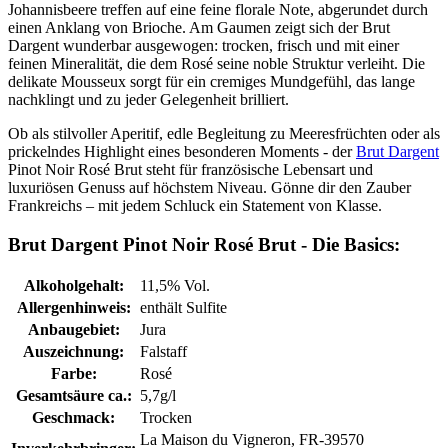
Johannisbeere treffen auf eine feine florale Note, abgerundet durch
einen Anklang von Brioche. Am Gaumen zeigt sich der Brut
Dargent wunderbar ausgewogen: trocken, frisch und mit einer
feinen Mineralität, die dem Rosé seine noble Struktur verleiht. Die
delikate Mousseux sorgt für ein cremiges Mundgefühl, das lange
nachklingt und zu jeder Gelegenheit brilliert.
Ob als stilvoller Aperitif, edle Begleitung zu Meeresfrüchten oder als
prickelndes Highlight eines besonderen Moments - der
Brut Dargent
Pinot Noir Rosé Brut steht für französische Lebensart und
luxuriösen Genuss auf höchstem Niveau. Gönne dir den Zauber
Frankreichs – mit jedem Schluck ein Statement von Klasse.
Brut Dargent Pinot Noir Rosé Brut - Die Basics:
Alkoholgehalt:
11,5% Vol.
Allergenhinweis:
enthält Sulfite
Anbaugebiet:
Jura
Auszeichnung:
Falstaff
Farbe:
Rosé
Gesamtsäure ca.:
5,7g/l
Geschmack:
Trocken
La Maison du Vigneron, FR-39570