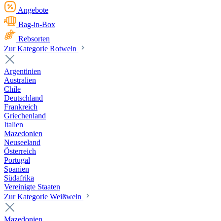
Angebote
Bag-in-Box
Rebsorten
Zur Kategorie Rotwein
Argentinien
Australien
Chile
Deutschland
Frankreich
Griechenland
Italien
Mazedonien
Neuseeland
Österreich
Portugal
Spanien
Südafrika
Vereinigte Staaten
Zur Kategorie Weißwein
Mazedonien