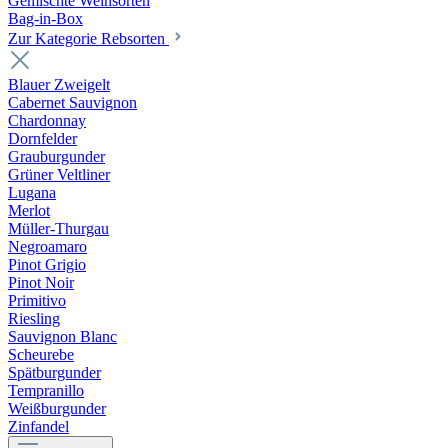
Gemischte Weinsorten
Bag-in-Box
Zur Kategorie Rebsorten
Blauer Zweigelt
Cabernet Sauvignon
Chardonnay
Dornfelder
Grauburgunder
Grüner Veltliner
Lugana
Merlot
Müller-Thurgau
Negroamaro
Pinot Grigio
Pinot Noir
Primitivo
Riesling
Sauvignon Blanc
Scheurebe
Spätburgunder
Tempranillo
Weißburgunder
Zinfandel