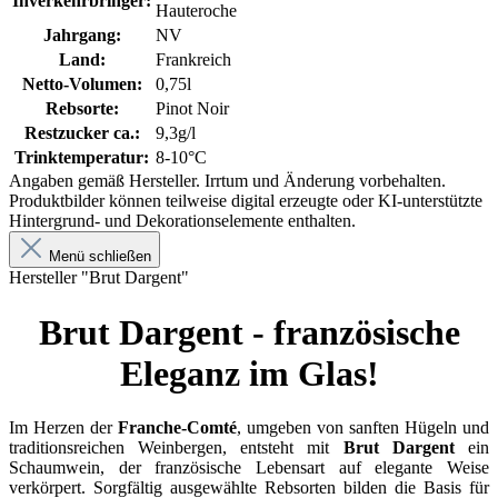
Inverkehrbringer:
Hauteroche
Jahrgang:
NV
Land:
Frankreich
Netto-Volumen:
0,75l
Rebsorte:
Pinot Noir
Restzucker ca.:
9,3g/l
Trinktemperatur:
8-10°C
Angaben gemäß Hersteller. Irrtum und Änderung vorbehalten.
Produktbilder können teilweise digital erzeugte oder KI-unterstützte
Hintergrund- und Dekorationselemente enthalten.
Menü schließen
Hersteller "Brut Dargent"
Brut Dargent - französische
Eleganz im Glas!
Im Herzen der
Franche-Comté
, umgeben von sanften Hügeln und
traditionsreichen Weinbergen, entsteht mit
Brut Dargent
ein
Schaumwein, der französische Lebensart auf elegante Weise
verkörpert. Sorgfältig ausgewählte Rebsorten bilden die Basis für