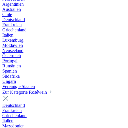
Argentinien
Australien
Chile
Deutschland
Frankreich
Griechenland
Italien
Luxemburg
Moldawien
Neuseeland
Österreich
Portugal
Rumänien
Spanien
Südafrika
Ungarn
Vereinigte Staaten
Zur Kategorie Roséwein
Deutschland
Frankreich
Griechenland
Italien
Mazedonien