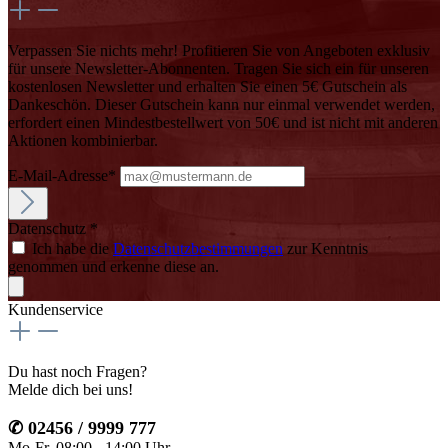
Verpassen Sie nichts mehr! Profitieren Sie von Angeboten exklusiv
für unsere Newsletter-Abonnenten. Tragen Sie sich ein für unseren
kostenlosen Newsletter und erhalten Sie einen 5€ Gutschein als
Dankeschön. Dieser Gutschein kann nur einmal verwendet werden,
erfordert einen Mindestbestellwert von 50€ und ist nicht mit anderen
Aktionen kombinierbar.
E-Mail-Adresse*
Datenschutz *
Ich habe die
Datenschutzbestimmungen
zur Kenntnis
genommen und erkenne diese an.
Kundenservice
Du hast noch Fragen?
Melde dich bei uns!
✆ 02456 / 9999 777
Mo-Fr, 08:00 - 14:00 Uhr