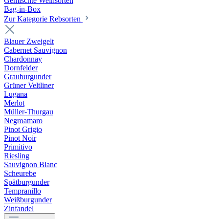
Gemischte Weinsorten
Bag-in-Box
Zur Kategorie Rebsorten
Blauer Zweigelt
Cabernet Sauvignon
Chardonnay
Dornfelder
Grauburgunder
Grüner Veltliner
Lugana
Merlot
Müller-Thurgau
Negroamaro
Pinot Grigio
Pinot Noir
Primitivo
Riesling
Sauvignon Blanc
Scheurebe
Spätburgunder
Tempranillo
Weißburgunder
Zinfandel