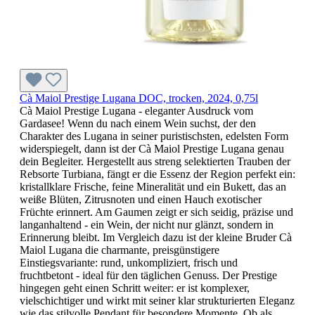
Cà Maiol Prestige Lugana DOC, trocken, 2024, 0,75l
Cà Maiol Prestige Lugana - eleganter Ausdruck vom
Gardasee! Wenn du nach einem Wein suchst, der den
Charakter des Lugana in seiner puristischsten, edelsten Form
widerspiegelt, dann ist der Cà Maiol Prestige Lugana genau
dein Begleiter. Hergestellt aus streng selektierten Trauben der
Rebsorte Turbiana, fängt er die Essenz der Region perfekt ein:
kristallklare Frische, feine Mineralität und ein Bukett, das an
weiße Blüten, Zitrusnoten und einen Hauch exotischer
Früchte erinnert. Am Gaumen zeigt er sich seidig, präzise und
langanhaltend - ein Wein, der nicht nur glänzt, sondern in
Erinnerung bleibt. Im Vergleich dazu ist der kleine Bruder Cà
Maiol Lugana die charmante, preisgünstigere
Einstiegsvariante: rund, unkompliziert, frisch und
fruchtbetont - ideal für den täglichen Genuss. Der Prestige
hingegen geht einen Schritt weiter: er ist komplexer,
vielschichtiger und wirkt mit seiner klar strukturierten Eleganz
wie das stilvolle Pendant für besondere Momente. Ob als