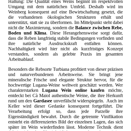
Haltung: Die Qualität eines Weins beginnt im respektvollen
Umgang mit dem natürlichen Umfeld. Deshalb wird im
Weinberg konsequent auf eine Bewirtschaftung gesetzt, die
die vorhandenen ökologischen Strukturen erhält und
unterstützt, statt sie zu überformen. Im Mittelpunkt steht dabei
nicht die Maximierung, sondern die
Balance zwischen Rebe,
Boden und Klima
. Diese Herangehensweise sorgt dafür,
dass die Reben langfristig stabile Bedingungen vorfinden und
ihre natürliche Ausdruckskraft entfalten können.
Nachhaltigkeit wird hier nicht als kurzfristiges Konzept
verstanden, sondern als gelebte Praxis im gesamten
Arbeitsablauf.
Besonders die Rebsorte Turbiana profitiert von dieser präzisen
und naturverbundenen Arbeitsweise. Sie bringt jene
mineralische Frische und elegante Struktur hervor, für die
hochwertige Lugana-Weine weltweit geschätzt werden. Wer
charakterstarken
Lugana Wein online kaufen
möchte,
entdeckt bei Cà Maiol authentische Weine, die ihre Herkunft
rund um den
Gardasee
unverfälscht widerspiegeln. Auch im
Keller wird dieser Gedanke konsequent fortgeführt. Die
Verarbeitung erfolgt so, dass jede Parzelle ihre
Eigenständigkeit bewahrt. Durch die getrennte Vinifikation
entsteht ein differenziertes Bild der einzelnen Lagen, das sich
später im Wein wiederfinden lässt. Moderne Technik dient