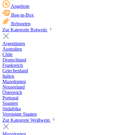
Angebote
Bag-in-Box
Rebsorten
Zur Kategorie Rotwein
Argentinien
Australien
Chile
Deutschland
Frankreich
Griechenland
Italien
Mazedonien
Neuseeland
Österreich
Portugal
Spanien
Südafrika
Vereinigte Staaten
Zur Kategorie Weißwein
Mazedonien