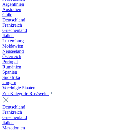
Argentinien
Australien
Chile
Deutschland
Frankreich
Griechenland
Italien
Luxemburg
Moldawien
Neuseeland
Österreich
Portugal
Rumänien
Spanien
Südafrika
Ungarn
Vereinigte Staaten
Zur Kategorie Roséwein
Deutschland
Frankreich
Griechenland
Italien
Mazedonien