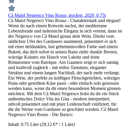
Cà Maiol Negresco Vino Rosso, trocken, 2020, 0,75l
Cà Maiol Negresco Vino Rosso - Charakterstark und elegant!
Wenn du nach einem Rotwein suchst, der mediterrane
Lebensfreude und italienische Eleganz in sich vereint, dann ist
der Negresco von Cà Maiol genau dein Wein. Direkt vom
südlichen Ufer des Gardasees stammend, präsentiert er sich
mit einer tiefdunklen, fast geheimnisvollen Farbe und einem
Bukett, das dich sofort in seinen Bann zieht: dunkle Beeren,
würzige Kräuter, ein Hauch von Lakritz und feine
Röstaromen vom Barrique. Am Gaumen zeigt er sich samtig
und kraftvoll zugleich - mit reifen Tanninen, eleganter
Struktur und einem langen Nachhall, der nach mehr verlangt.
Ein Wein, der perfekt zu kräftigen Fleischgerichten, würziger
Pasta oder gereiftem Käse passt - oder einfach solo genossen
werden kann, wenn du dir einen besonderen Moment gönnen
möchtest. Mit dem Cà Maiol Negresco holst du dir ein Stück
authentisches Dolce Vita ins Glas - modern interpretiert,
stilvoll präsentiert und mit jener Leidenschaft vinifiziert, für
die die Weine vom Gardasee so geschätzt werden. Cà Maiol
Negresco Vino Rosso - Die Basics:
Inhalt:
0.75 Liter
(29,12 €* / 1 Liter)