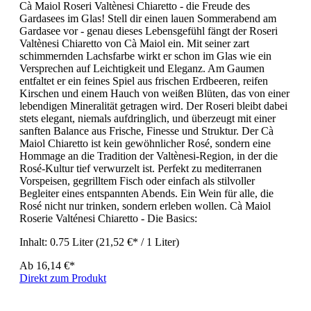
Cà Maiol Roseri Valtènesi Chiaretto - die Freude des
Gardasees im Glas! Stell dir einen lauen Sommerabend am
Gardasee vor - genau dieses Lebensgefühl fängt der Roseri
Valtènesi Chiaretto von Cà Maiol ein. Mit seiner zart
schimmernden Lachsfarbe wirkt er schon im Glas wie ein
Versprechen auf Leichtigkeit und Eleganz. Am Gaumen
entfaltet er ein feines Spiel aus frischen Erdbeeren, reifen
Kirschen und einem Hauch von weißen Blüten, das von einer
lebendigen Mineralität getragen wird. Der Roseri bleibt dabei
stets elegant, niemals aufdringlich, und überzeugt mit einer
sanften Balance aus Frische, Finesse und Struktur. Der Cà
Maiol Chiaretto ist kein gewöhnlicher Rosé, sondern eine
Hommage an die Tradition der Valtènesi-Region, in der die
Rosé-Kultur tief verwurzelt ist. Perfekt zu mediterranen
Vorspeisen, gegrilltem Fisch oder einfach als stilvoller
Begleiter eines entspannten Abends. Ein Wein für alle, die
Rosé nicht nur trinken, sondern erleben wollen. Cà Maiol
Roserie Valténesi Chiaretto - Die Basics:
Inhalt:
0.75 Liter
(21,52 €* / 1 Liter)
Ab
16,14 €*
Direkt zum Produkt