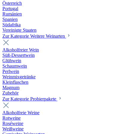
Österreich
Portugal
Rumänien
Spanien
Südafrika
Vereinigte Staaten
Zur Kategorie Weitere Weinarten
Alkoholfreier Wein
Süß-Dessertwein
Glühwein
Schaumwein
Perlwein
Weinmixgetränke
Kleinflaschen
Magnum
Zubehör
Zur Kategorie Probierpakete
Alkoholfreie Weine
Rotweine
Roséweine
Weißweine