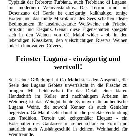
Typizität der Rebsorte Turbiana, auch Trebbiano di Lugana,
mit modernem Weinverständnis. Das Terroir rund um
Desenzano del Garda ist einzigartig: kalkhaltige, tonige
Böden und das milde Mikroklima des Sees schaffen ideale
Bedingungen für ausdrucksstarke Weißweine mit Frische,
Struktur und Eleganz. Genau diese Eigenschaften spiegeln
sich in den Weinen von Cà Maiol wider - ob in den
lebendigen Klassikern, den vielschichtigen Riserva Weinen
oder in innovativen Cuvées.
Feinster Lugana - einzigartig und
wertvoll!
Seit seiner Gründung hat
Cà Maiol
stets den Anspruch, die
Seele des Lugana Gebiets unverfälscht in die Flasche zu
bringen. Mit Leidenschaft für das Detail, einer klaren
Handschrift im Keller und nachhaltigem Arbeiten im
Weinberg ist das Weingut heute Synonym für authentische
Lugana Weine, die sowohl Kenner als auch Genießer
begeistern. Cà Maiol steht damit für die perfekte Verbindung
aus Tradition, Terroir und zeitgemäßer Eleganz - ein
Botschafter des Gardasees in seiner schönsten Form und
natürlich auch Aushängeschild in deinem Weinhandel für
Weinfreunde.