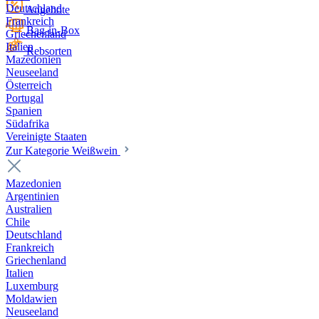
Deutschland
Angebote
Frankreich
Bag-in-Box
Griechenland
Italien
Rebsorten
Mazedonien
Neuseeland
Österreich
Portugal
Spanien
Südafrika
Vereinigte Staaten
Zur Kategorie Weißwein
Mazedonien
Argentinien
Australien
Chile
Deutschland
Frankreich
Griechenland
Italien
Luxemburg
Moldawien
Neuseeland