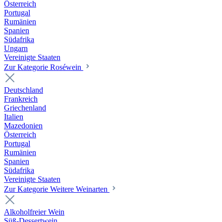
Österreich
Portugal
Rumänien
Spanien
Südafrika
Ungarn
Vereinigte Staaten
Zur Kategorie Roséwein
Deutschland
Frankreich
Griechenland
Italien
Mazedonien
Österreich
Portugal
Rumänien
Spanien
Südafrika
Vereinigte Staaten
Zur Kategorie Weitere Weinarten
Alkoholfreier Wein
Süß-Dessertwein