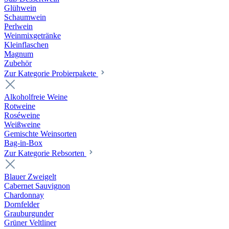
Glühwein
Schaumwein
Perlwein
Weinmixgetränke
Kleinflaschen
Magnum
Zubehör
Zur Kategorie Probierpakete
Alkoholfreie Weine
Rotweine
Roséweine
Weißweine
Gemischte Weinsorten
Bag-in-Box
Zur Kategorie Rebsorten
Blauer Zweigelt
Cabernet Sauvignon
Chardonnay
Dornfelder
Grauburgunder
Grüner Veltliner