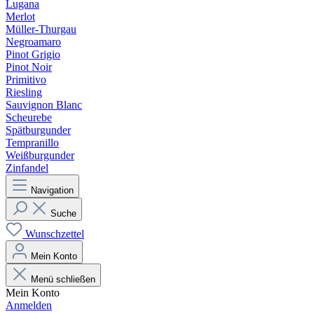
Lugana
Merlot
Müller-Thurgau
Negroamaro
Pinot Grigio
Pinot Noir
Primitivo
Riesling
Sauvignon Blanc
Scheurebe
Spätburgunder
Tempranillo
Weißburgunder
Zinfandel
Navigation
Suche
Wunschzettel
Mein Konto
Menü schließen
Mein Konto
Anmelden