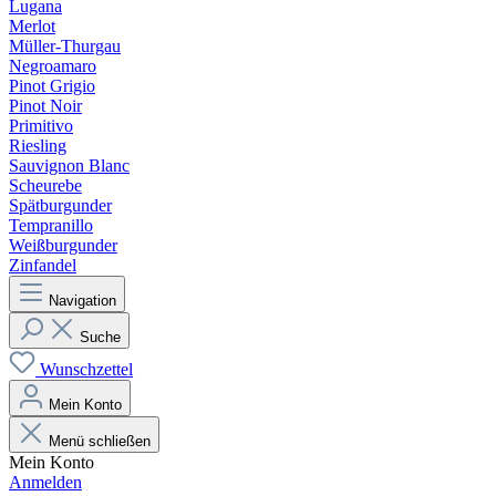
Lugana
Merlot
Müller-Thurgau
Negroamaro
Pinot Grigio
Pinot Noir
Primitivo
Riesling
Sauvignon Blanc
Scheurebe
Spätburgunder
Tempranillo
Weißburgunder
Zinfandel
Navigation
Suche
Wunschzettel
Mein Konto
Menü schließen
Mein Konto
Anmelden