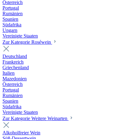
Österreich
Portugal
Rumänien
Spanien
Südafrika
Ungarn
Vereinigte Staaten
Zur Kategorie Roséwein
Deutschland
Frankreich
Griechenland
Italien
Mazedonien
Österreich
Portugal
Rumänien
Spanien
Südafrika
Vereinigte Staaten
Zur Kategorie Weitere Weinarten
Alkoholfreier Wein
Süß-Dessertwein