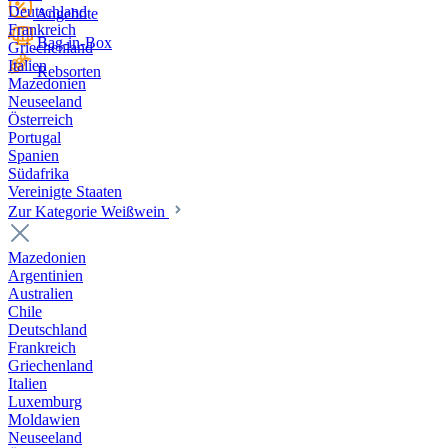
Deutschland
Angebote
Frankreich
Bag-in-Box
Griechenland
Italien
Rebsorten
Mazedonien
Neuseeland
Österreich
Portugal
Spanien
Südafrika
Vereinigte Staaten
Zur Kategorie Weißwein
Mazedonien
Argentinien
Australien
Chile
Deutschland
Frankreich
Griechenland
Italien
Luxemburg
Moldawien
Neuseeland