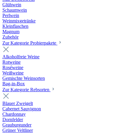
Glühwein
Schaumwein
Perlwein
Weinmixgetränke
Kleinflaschen
Magnum
Zubehör
Zur Kategorie Probierpakete
Alkoholfreie Weine
Rotweine
Roséweine
Weißweine
Gemischte Weinsorten
Bag-in-Box
Zur Kategorie Rebsorten
Blauer Zweigelt
Cabernet Sauvignon
Chardonnay
Dornfelder
Grauburgunder
Grüner Veltliner