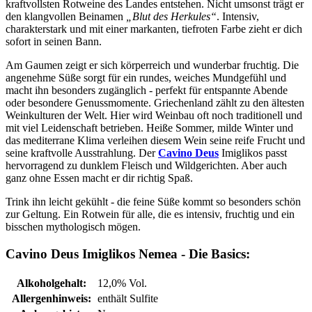
kraftvollsten Rotweine des Landes entstehen. Nicht umsonst trägt er
den klangvollen Beinamen
„Blut des Herkules“
. Intensiv,
charakterstark und mit einer markanten, tiefroten Farbe zieht er dich
sofort in seinen Bann.
Am Gaumen zeigt er sich körperreich und wunderbar fruchtig. Die
angenehme Süße sorgt für ein rundes, weiches Mundgefühl und
macht ihn besonders zugänglich - perfekt für entspannte Abende
oder besondere Genussmomente. Griechenland zählt zu den ältesten
Weinkulturen der Welt. Hier wird Weinbau oft noch traditionell und
mit viel Leidenschaft betrieben. Heiße Sommer, milde Winter und
das mediterrane Klima verleihen diesem Wein seine reife Frucht und
seine kraftvolle Ausstrahlung. Der
Cavino Deus
Imiglikos passt
hervorragend zu dunklem Fleisch und Wildgerichten. Aber auch
ganz ohne Essen macht er dir richtig Spaß.
Trink ihn leicht gekühlt - die feine Süße kommt so besonders schön
zur Geltung. Ein Rotwein für alle, die es intensiv, fruchtig und ein
bisschen mythologisch mögen.
Cavino Deus Imiglikos Nemea - Die Basics:
Alkoholgehalt:
12,0% Vol.
Allergenhinweis:
enthält Sulfite