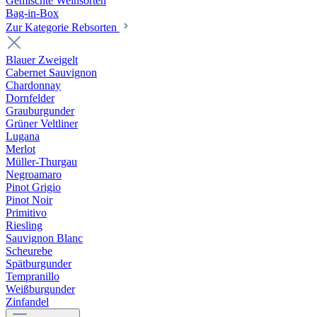
Gemischte Weinsorten
Bag-in-Box
Zur Kategorie Rebsorten
Blauer Zweigelt
Cabernet Sauvignon
Chardonnay
Dornfelder
Grauburgunder
Grüner Veltliner
Lugana
Merlot
Müller-Thurgau
Negroamaro
Pinot Grigio
Pinot Noir
Primitivo
Riesling
Sauvignon Blanc
Scheurebe
Spätburgunder
Tempranillo
Weißburgunder
Zinfandel