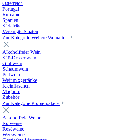
Österreich
Portugal
Rumänien
Spanien
Südafrika
Vereinigte Staaten
Zur Kategorie Weitere Weinarten
Alkoholfreier Wein
Süß-Dessertwein
Glühwein
Schaumwein
Perlwein
Weinmixgetränke
Kleinflaschen
Magnum
Zubehör
Zur Kategorie Probierpakete
Alkoholfreie Weine
Rotweine
Roséweine
Weißweine