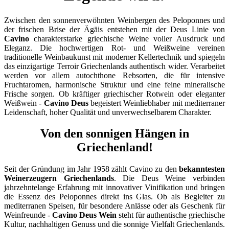
Zwischen den sonnenverwöhnten Weinbergen des Peloponnes und
der frischen Brise der Ägäis entstehen mit der Deus Linie von
Cavino
charakterstarke griechische Weine voller Ausdruck und
Eleganz. Die hochwertigen Rot- und Weißweine vereinen
traditionelle Weinbaukunst mit moderner Kellertechnik und spiegeln
das einzigartige Terroir Griechenlands authentisch wider. Verarbeitet
werden vor allem autochthone Rebsorten, die für intensive
Fruchtaromen, harmonische Struktur und eine feine mineralische
Frische sorgen. Ob kräftiger griechischer Rotwein oder eleganter
Weißwein -
Cavino Deus
begeistert Weinliebhaber mit mediterraner
Leidenschaft, hoher Qualität und unverwechselbarem Charakter.
Von den sonnigen Hängen in
Griechenland!
Seit der Gründung im Jahr 1958 zählt
Cavino
zu den
bekanntesten
Weinerzeugern Griechenlands
. Die Deus Weine verbinden
jahrzehntelange Erfahrung mit innovativer Vinifikation und bringen
die Essenz des Peloponnes direkt ins Glas. Ob als Begleiter zu
mediterranen Speisen, für besondere Anlässe oder als Geschenk für
Weinfreunde -
Cavino Deus Wein
steht für authentische griechische
Kultur, nachhaltigen Genuss und die sonnige Vielfalt Griechenlands.