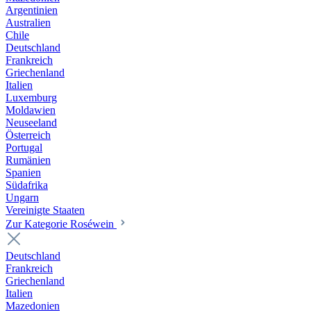
Argentinien
Australien
Chile
Deutschland
Frankreich
Griechenland
Italien
Luxemburg
Moldawien
Neuseeland
Österreich
Portugal
Rumänien
Spanien
Südafrika
Ungarn
Vereinigte Staaten
Zur Kategorie Roséwein
Deutschland
Frankreich
Griechenland
Italien
Mazedonien