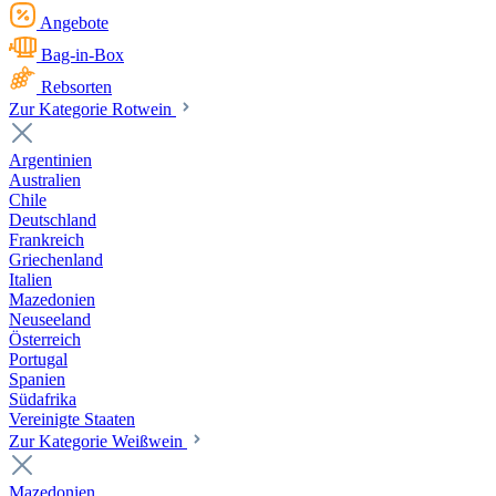
Angebote
Bag-in-Box
Rebsorten
Zur Kategorie Rotwein
Argentinien
Australien
Chile
Deutschland
Frankreich
Griechenland
Italien
Mazedonien
Neuseeland
Österreich
Portugal
Spanien
Südafrika
Vereinigte Staaten
Zur Kategorie Weißwein
Mazedonien