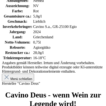
Anbaugebiet:
Nemea
Auszeichnung:
NV
Farbe:
Rot
Gesamtsäure ca.:
5,0g/l
Geschmack:
Lieblich
Inverkehrbringer:
Cavino S.a., GR-25100 Egio
Jahrgang:
2024
Land:
Griechenland
Netto-Volumen:
0,75l
Rebsorte:
Agiorgitiko
Restzucker ca.:
28,0g/l
Trinktemperatur:
16-18°C
Angaben gemäß Hersteller. Irrtum und Änderung vorbehalten.
Produktbilder können teilweise digital erzeugte oder KI-unterstützte
Hintergrund- und Dekorationselemente enthalten.
Menü schließen
Hersteller "Cavino Deus"
Cavino Deus - wenn Wein zur
Legende wird!