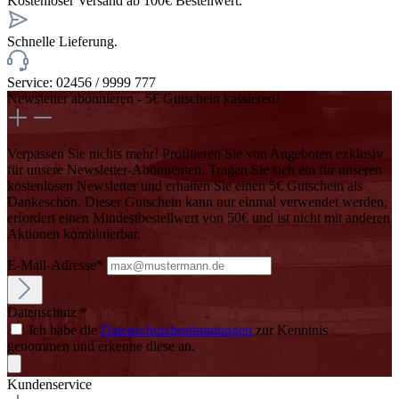
Kostenloser Versand ab 100€ Bestellwert.
Schnelle Lieferung.
Service: 02456 / 9999 777
Newsletter abonnieren - 5€ Gutschein kassieren!
Verpassen Sie nichts mehr! Profitieren Sie von Angeboten exklusiv
für unsere Newsletter-Abonnenten. Tragen Sie sich ein für unseren
kostenlosen Newsletter und erhalten Sie einen 5€ Gutschein als
Dankeschön. Dieser Gutschein kann nur einmal verwendet werden,
erfordert einen Mindestbestellwert von 50€ und ist nicht mit anderen
Aktionen kombinierbar.
E-Mail-Adresse*
Datenschutz *
Ich habe die
Datenschutzbestimmungen
zur Kenntnis
genommen und erkenne diese an.
Kundenservice