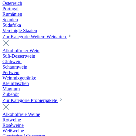
Österreich
Portugal
Rumänien
Spanien
Südafrika
Vereinigte Staaten
Zur Kategorie Weitere Weinarten
Alkoholfreier Wein
Süß-Dessertwein
Glühwein
Schaumwein
Perlwein
Weinmixgetränke
Kleinflaschen
Magnum
Zubehör
Zur Kategorie Probierpakete
Alkoholfreie Weine
Rotweine
Roséweine
Weißweine