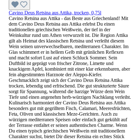
Cavino Deus Retsina aus Attika, trocken, 0,75l
Cavino Retsina aus Attika - das Beste aus Griechenland! Mit
dem Cavino Deus Retsina aus Attika erlebst Du einen
traditionellen griechischen Weißwein, der tief in der
Weinkultur rund um Athen verwurzelt ist. Die Region Attika
gilt als Heimat des klassischen Retsina und verleiht diesem
Wein seinen unverwechselbaren, mediterranen Charakter. Im
Glas schimmert er in hellem Gelb mit grünlichen Reflexen
und macht sofort Lust auf einen Schluck Sommer. Sein
Duftbild ist geprägt von frischer Zitrone, Limette und
knackigem Apfel, kombiniert mit einer klar erkennbaren, aber
fein abgestimmten Harznote der Aleppo-Kiefer.
Geschmacklich zeigt sich der Cavino Deus Retsina Attika
trocken, lebendig und erfrischend. Die gut strukturierte Säure
sorgt für Spannung, während die harzige Würze dem Wein
Tiefe und einen angenehm herb-würzigen Nachklang verleiht.
Kulinarisch harmoniert der Cavino Deus Retsina aus Attika
besonders gut mit gegrilltem Fisch, Calamari, Meeresfrüchten,
Feta, Oliven und klassischen Meze-Gerichten. Auch zu
würzigen mediterranen Speisen oder einfach gut gekühlt auf
der Terrasse entfaltet er seinen authentischen Charme. Wenn
Du einen typisch griechischen Weißwein mit traditionellem
Charakter suchst, bietet Dir dieser Retsina ein echtes Stück