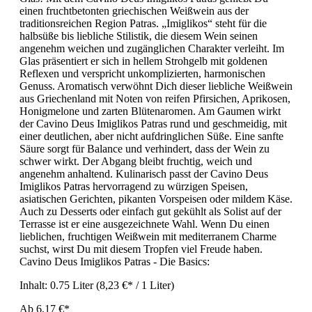
einen fruchtbetonten griechischen Weißwein aus der
traditionsreichen Region Patras. „Imiglikos“ steht für die
halbsüße bis liebliche Stilistik, die diesem Wein seinen
angenehm weichen und zugänglichen Charakter verleiht. Im
Glas präsentiert er sich in hellem Strohgelb mit goldenen
Reflexen und verspricht unkomplizierten, harmonischen
Genuss. Aromatisch verwöhnt Dich dieser liebliche Weißwein
aus Griechenland mit Noten von reifen Pfirsichen, Aprikosen,
Honigmelone und zarten Blütenaromen. Am Gaumen wirkt
der Cavino Deus Imiglikos Patras rund und geschmeidig, mit
einer deutlichen, aber nicht aufdringlichen Süße. Eine sanfte
Säure sorgt für Balance und verhindert, dass der Wein zu
schwer wirkt. Der Abgang bleibt fruchtig, weich und
angenehm anhaltend. Kulinarisch passt der Cavino Deus
Imiglikos Patras hervorragend zu würzigen Speisen,
asiatischen Gerichten, pikanten Vorspeisen oder mildem Käse.
Auch zu Desserts oder einfach gut gekühlt als Solist auf der
Terrasse ist er eine ausgezeichnete Wahl. Wenn Du einen
lieblichen, fruchtigen Weißwein mit mediterranem Charme
suchst, wirst Du mit diesem Tropfen viel Freude haben.
Cavino Deus Imiglikos Patras - Die Basics:
Inhalt:
0.75 Liter
(8,23 €* / 1 Liter)
Ab
6,17 €*