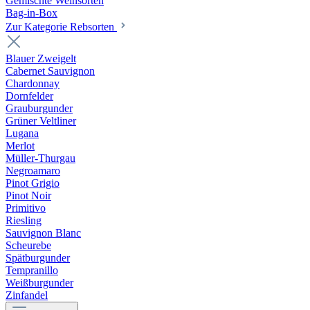
Gemischte Weinsorten
Bag-in-Box
Zur Kategorie Rebsorten
Blauer Zweigelt
Cabernet Sauvignon
Chardonnay
Dornfelder
Grauburgunder
Grüner Veltliner
Lugana
Merlot
Müller-Thurgau
Negroamaro
Pinot Grigio
Pinot Noir
Primitivo
Riesling
Sauvignon Blanc
Scheurebe
Spätburgunder
Tempranillo
Weißburgunder
Zinfandel