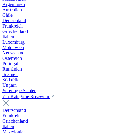
Argentinien
Australien
Chile
Deutschland
Frankreich
Griechenland
Italien
Luxemburg
Moldawien
Neuseeland
Österreich
Portugal
Rumänien
Spanien
Südafrika
Ungarn
Vereinigte Staaten
Zur Kategorie Roséwein
Deutschland
Frankreich
Griechenland
Italien
Mazedonien