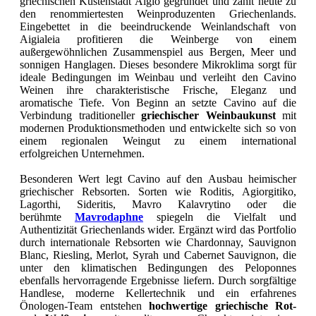
griechischen Küstenstadt Aigio gegründet und zählt heute zu
den renommiertesten Weinproduzenten Griechenlands.
Eingebettet in die beeindruckende Weinlandschaft von
Aigialeia profitieren die Weinberge von einem
außergewöhnlichen Zusammenspiel aus Bergen, Meer und
sonnigen Hanglagen. Dieses besondere Mikroklima sorgt für
ideale Bedingungen im Weinbau und verleiht den Cavino
Weinen ihre charakteristische Frische, Eleganz und
aromatische Tiefe. Von Beginn an setzte Cavino auf die
Verbindung traditioneller
griechischer Weinbaukunst
mit
modernen Produktionsmethoden und entwickelte sich so von
einem regionalen Weingut zu einem international
erfolgreichen Unternehmen.
Besonderen Wert legt
Cavino
auf den Ausbau heimischer
griechischer Rebsorten. Sorten wie Roditis, Agiorgitiko,
Lagorthi, Sideritis, Mavro Kalavrytino oder die
berühmte
Mavrodaphne
spiegeln die Vielfalt und
Authentizität Griechenlands wider. Ergänzt wird das Portfolio
durch internationale Rebsorten wie Chardonnay, Sauvignon
Blanc, Riesling, Merlot, Syrah und Cabernet Sauvignon, die
unter den klimatischen Bedingungen des Peloponnes
ebenfalls hervorragende Ergebnisse liefern. Durch sorgfältige
Handlese, moderne Kellertechnik und ein erfahrenes
Önologen-Team entstehen
hochwertige griechische Rot-