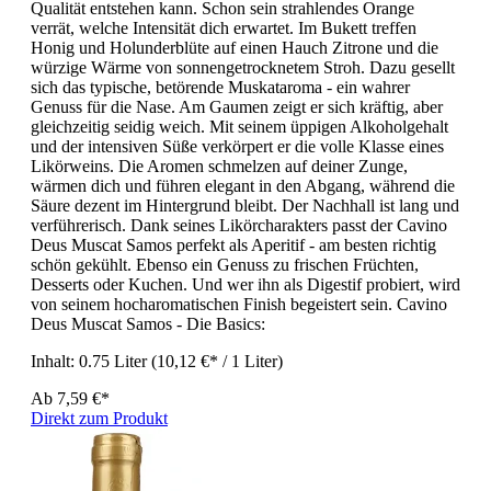
Qualität entstehen kann. Schon sein strahlendes Orange
verrät, welche Intensität dich erwartet. Im Bukett treffen
Honig und Holunderblüte auf einen Hauch Zitrone und die
würzige Wärme von sonnengetrocknetem Stroh. Dazu gesellt
sich das typische, betörende Muskataroma - ein wahrer
Genuss für die Nase. Am Gaumen zeigt er sich kräftig, aber
gleichzeitig seidig weich. Mit seinem üppigen Alkoholgehalt
und der intensiven Süße verkörpert er die volle Klasse eines
Likörweins. Die Aromen schmelzen auf deiner Zunge,
wärmen dich und führen elegant in den Abgang, während die
Säure dezent im Hintergrund bleibt. Der Nachhall ist lang und
verführerisch. Dank seines Likörcharakters passt der Cavino
Deus Muscat Samos perfekt als Aperitif - am besten richtig
schön gekühlt. Ebenso ein Genuss zu frischen Früchten,
Desserts oder Kuchen. Und wer ihn als Digestif probiert, wird
von seinem hocharomatischen Finish begeistert sein. Cavino
Deus Muscat Samos - Die Basics:
Inhalt:
0.75 Liter
(10,12 €* / 1 Liter)
Ab
7,59 €*
Direkt zum Produkt