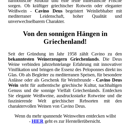
harmonische Struktur und eine feine mineralische Frische
sorgen. Ob kräftiger griechischer Rotwein oder eleganter
Weißwein -
Cavino Deus
begeistert Weinliebhaber mit
mediterraner Leidenschaft, hoher Qualität und
unverwechselbarem Charakter.
Von den sonnigen Hängen in
Griechenland!
Seit der Gründung im Jahr 1958 zählt
Cavino
zu den
bekanntesten Weinerzeugern Griechenlands
. Die Deus
Weine verbinden jahrzehntelange Erfahrung mit innovativer
Vinifikation und bringen die Essenz des Peloponnes direkt ins
Glas. Ob als Begleiter zu mediterranen Speisen, für besondere
Anlässe oder als Geschenk für Weinfreunde -
Cavino Deus
Wein
steht für authentische griechische Kultur, nachhaltigen
Genuss und die sonnige Vielfalt Griechenlands. Entdecken
Sie elegante Weißweine, ausdrucksstarke Rotweine und die
faszinierende Welt griechischer Rebsorten mit den
charaktervollen Weinen von Cavino Deus.
Wenn du mehr spannende Weinwelten entdecken willst
-
HIER
geht es zur Herstellerübersicht.