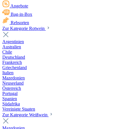
Angebote
Bag-in-Box
Rebsorten
Zur Kategorie Rotwein
Argentinien
Australien
Chile
Deutschland
Frankreich
Griechenland
Italien
Mazedonien
Neuseeland
Österreich
Portugal
Spanien
Südafrika
Vereinigte Staaten
Zur Kategorie Weißwein
Mazedonien