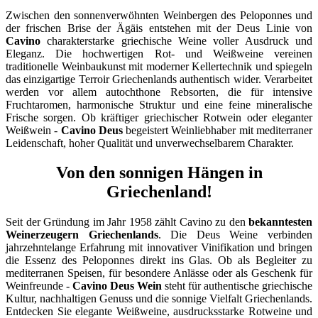
Zwischen den sonnenverwöhnten Weinbergen des Peloponnes und
der frischen Brise der Ägäis entstehen mit der Deus Linie von
Cavino
charakterstarke griechische Weine voller Ausdruck und
Eleganz. Die hochwertigen Rot- und Weißweine vereinen
traditionelle Weinbaukunst mit moderner Kellertechnik und spiegeln
das einzigartige Terroir Griechenlands authentisch wider. Verarbeitet
werden vor allem autochthone Rebsorten, die für intensive
Fruchtaromen, harmonische Struktur und eine feine mineralische
Frische sorgen. Ob kräftiger griechischer Rotwein oder eleganter
Weißwein -
Cavino Deus
begeistert Weinliebhaber mit mediterraner
Leidenschaft, hoher Qualität und unverwechselbarem Charakter.
Von den sonnigen Hängen in
Griechenland!
Seit der Gründung im Jahr 1958 zählt
Cavino
zu den
bekanntesten
Weinerzeugern Griechenlands
. Die Deus Weine verbinden
jahrzehntelange Erfahrung mit innovativer Vinifikation und bringen
die Essenz des Peloponnes direkt ins Glas. Ob als Begleiter zu
mediterranen Speisen, für besondere Anlässe oder als Geschenk für
Weinfreunde -
Cavino Deus Wein
steht für authentische griechische
Kultur, nachhaltigen Genuss und die sonnige Vielfalt Griechenlands.
Entdecken Sie elegante Weißweine, ausdrucksstarke Rotweine und