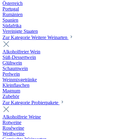
Österreich
Portugal
Rumänien
Spanien
Südafrika
Vereinigte Staaten
Zur Kategorie Weitere Weinarten
Alkoholfreier Wein
Süß-Dessertwein
Glühwein
Schaumwein
Perlwein
Weinmixgetränke
Kleinflaschen
Magnum
Zubehör
Zur Kategorie Probierpakete
Alkoholfreie Weine
Rotweine
Roséweine
Weißweine