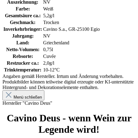
Auszeichnung:
NV
Farbe:
Weiß
Gesamtsäure ca.:
5,2g/l
Geschmack:
Trocken
Inverkehrbringer:
Cavino S.a., GR-25100 Egio
Jahrgang:
NV
Land:
Griechenland
Netto-Volumen:
0,75l
Rebsorte:
Cuvée
Restzucker ca.:
2,0g/l
Trinktemperatur:
10-12°C
Angaben gemäß Hersteller. Irrtum und Änderung vorbehalten.
Produktbilder können teilweise digital erzeugte oder KI-unterstützte
Hintergrund- und Dekorationselemente enthalten.
Menü schließen
Hersteller "Cavino Deus"
Cavino Deus - wenn Wein zur
Legende wird!