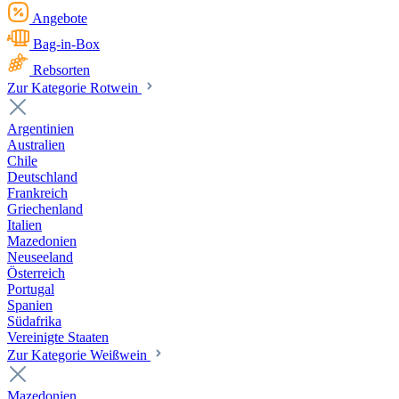
Angebote
Bag-in-Box
Rebsorten
Zur Kategorie Rotwein
Argentinien
Australien
Chile
Deutschland
Frankreich
Griechenland
Italien
Mazedonien
Neuseeland
Österreich
Portugal
Spanien
Südafrika
Vereinigte Staaten
Zur Kategorie Weißwein
Mazedonien