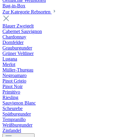
Gemischte Weinsorten
Bag-in-Box
Zur Kategorie Rebsorten
Blauer Zweigelt
Cabernet Sauvignon
Chardonnay
Dornfelder
Grauburgunder
Grüner Veltliner
Lugana
Merlot
Müller-Thurgau
Negroamaro
Pinot Grigio
Pinot Noir
Primitivo
Riesling
Sauvignon Blanc
Scheurebe
Spätburgunder
Tempranillo
Weißburgunder
Zinfandel