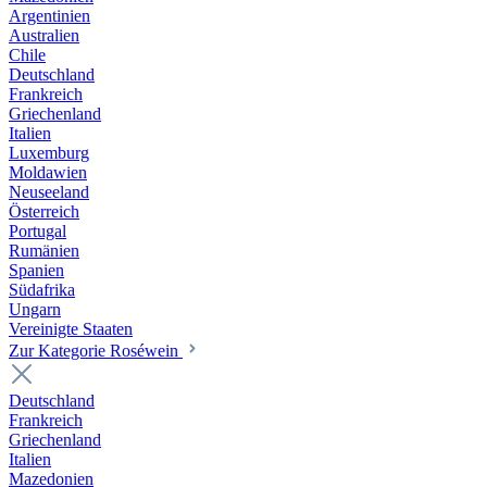
Argentinien
Australien
Chile
Deutschland
Frankreich
Griechenland
Italien
Luxemburg
Moldawien
Neuseeland
Österreich
Portugal
Rumänien
Spanien
Südafrika
Ungarn
Vereinigte Staaten
Zur Kategorie Roséwein
Deutschland
Frankreich
Griechenland
Italien
Mazedonien