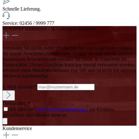
Schnelle Lieferung.
Service: 02456 / 9999 777
Newsletter abonnieren - 5€ Gutschein kassieren!
Verpassen Sie nichts mehr! Profitieren Sie von Angeboten exklusiv
für unsere Newsletter-Abonnenten. Tragen Sie sich ein für unseren
kostenlosen Newsletter und erhalten Sie einen 5€ Gutschein als
Dankeschön. Dieser Gutschein kann nur einmal verwendet werden,
erfordert einen Mindestbestellwert von 50€ und ist nicht mit anderen
Aktionen kombinierbar.
E-Mail-Adresse*
Datenschutz *
Ich habe die
Datenschutzbestimmungen
zur Kenntnis
genommen und erkenne diese an.
Kundenservice