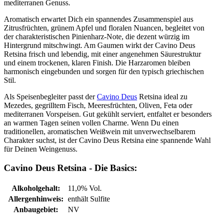
mediterranen Genuss.
Aromatisch erwartet Dich ein spannendes Zusammenspiel aus
Zitrusfrüchten, grünem Apfel und floralen Nuancen, begleitet von
der charakteristischen Pinienharz-Note, die dezent würzig im
Hintergrund mitschwingt. Am Gaumen wirkt der Cavino Deus
Retsina frisch und lebendig, mit einer angenehmen Säurestruktur
und einem trockenen, klaren Finish. Die Harzaromen bleiben
harmonisch eingebunden und sorgen für den typisch griechischen
Stil.
Als Speisenbegleiter passt der
Cavino Deus
Retsina ideal zu
Mezedes, gegrilltem Fisch, Meeresfrüchten, Oliven, Feta oder
mediterranen Vorspeisen. Gut gekühlt serviert, entfaltet er besonders
an warmen Tagen seinen vollen Charme. Wenn Du einen
traditionellen, aromatischen Weißwein mit unverwechselbarem
Charakter suchst, ist der Cavino Deus Retsina eine spannende Wahl
für Deinen Weingenuss.
Cavino Deus Retsina - Die Basics:
Alkoholgehalt:
11,0% Vol.
Allergenhinweis:
enthält Sulfite
Anbaugebiet:
NV