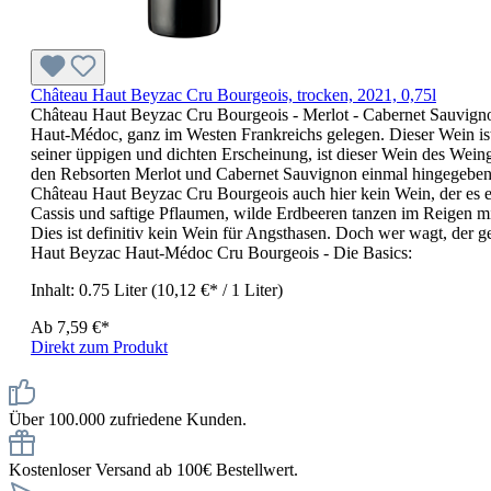
Château Haut Beyzac Cru Bourgeois, trocken, 2021, 0,75l
Château Haut Beyzac Cru Bourgeois - Merlot - Cabernet Sauvign
Haut-Médoc, ganz im Westen Frankreichs gelegen. Dieser Wein ist 
seiner üppigen und dichten Erscheinung, ist dieser Wein des Wei
den Rebsorten Merlot und Cabernet Sauvignon einmal hingegeben h
Château Haut Beyzac Cru Bourgeois auch hier kein Wein, der es 
Cassis und saftige Pflaumen, wilde Erdbeeren tanzen im Reigen mi
Dies ist definitiv kein Wein für Angsthasen. Doch wer wagt, der
Haut Beyzac Haut-Médoc Cru Bourgeois - Die Basics:
Inhalt:
0.75 Liter
(10,12 €* / 1 Liter)
Ab
7,59 €*
Direkt zum Produkt
Über 100.000 zufriedene Kunden.
Kostenloser Versand ab 100€ Bestellwert.