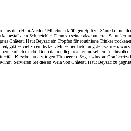
on aus dem Haut-Médoc! Mit einem kräftigen Spritzer Säure kommt d
keinesfalls ein Schmeichler. Denn zu seiner akzentuierten Säure komm
ngutes Château Haut Beyzac ein Tropfen für routinierte Trinker trocke
at, gibt es viel zu entdecken. Mit seiner Betonung der warmen, würzi
einem einfach macht. Doch dann erliegt man gerne seinem fruchtvolle
t reifen Kirschen und saftigen Himbeeren. Sogar würzige Cranberries l
 gewinnt. Servieren Sie diesen Wein von Château Haut Beyzac zu gegri