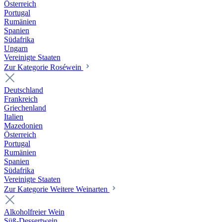
Österreich
Portugal
Rumänien
Spanien
Südafrika
Ungarn
Vereinigte Staaten
Zur Kategorie Roséwein
Deutschland
Frankreich
Griechenland
Italien
Mazedonien
Österreich
Portugal
Rumänien
Spanien
Südafrika
Vereinigte Staaten
Zur Kategorie Weitere Weinarten
Alkoholfreier Wein
Süß-Dessertwein