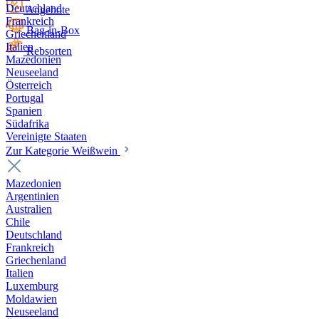
Deutschland
Angebote
Frankreich
Bag-in-Box
Griechenland
Italien
Rebsorten
Mazedonien
Neuseeland
Österreich
Portugal
Spanien
Südafrika
Vereinigte Staaten
Zur Kategorie Weißwein
Mazedonien
Argentinien
Australien
Chile
Deutschland
Frankreich
Griechenland
Italien
Luxemburg
Moldawien
Neuseeland