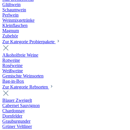
Glühwein
Schaumwein
Perlwein
Weinmixgetränke
Kleinflaschen
Magnum
Zubehör
Zur Kategorie Probierpakete
Alkoholfreie Weine
Rotweine
Roséweine
Weißweine
Gemischte Weinsorten
Bag-in-Box
Zur Kategorie Rebsorten
Blauer Zweigelt
Cabernet Sauvignon
Chardonnay
Dornfelder
Grauburgunder
Grüner Veltliner