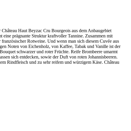
er Château Haut Beyzac Cru Bourgeois aus dem Anbaugebiet
t eine prägnante Struktur kraftvoller Tannine. Zusammen mit
ner französischer Rotweine. Und wenn man sich diesem Cuvée aus
gen Noten von Eichenholz, von Kaffee, Tabak und Vanille ist der
n Bouquet schwarzer und roter Früchte. Reife Brombeere umarmt
assen sich entdecken, sowie der Duft von roten Johannisbeeren.
lltem Rindfleisch und zu sehr reifem und würzigem Käse. Château