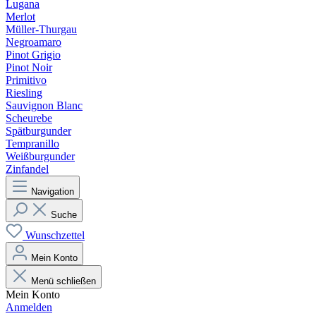
Lugana
Merlot
Müller-Thurgau
Negroamaro
Pinot Grigio
Pinot Noir
Primitivo
Riesling
Sauvignon Blanc
Scheurebe
Spätburgunder
Tempranillo
Weißburgunder
Zinfandel
Navigation
Suche
Wunschzettel
Mein Konto
Menü schließen
Mein Konto
Anmelden