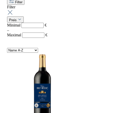
Filter
Filter
Preis
Minimal
€
–
Maximal
€