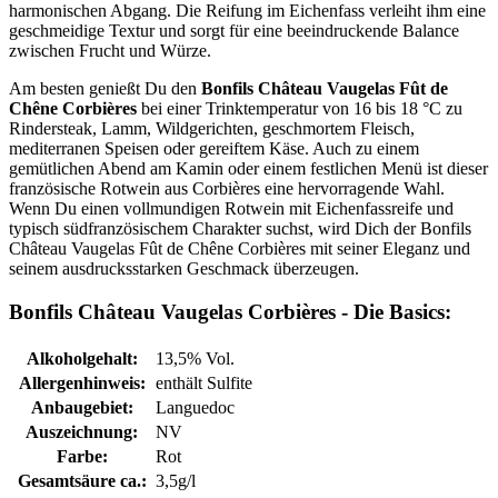
harmonischen Abgang. Die Reifung im Eichenfass verleiht ihm eine
geschmeidige Textur und sorgt für eine beeindruckende Balance
zwischen Frucht und Würze.
Am besten genießt Du den
Bonfils Château Vaugelas Fût de
Chêne Corbières
bei einer Trinktemperatur von 16 bis 18 °C zu
Rindersteak, Lamm, Wildgerichten, geschmortem Fleisch,
mediterranen Speisen oder gereiftem Käse. Auch zu einem
gemütlichen Abend am Kamin oder einem festlichen Menü ist dieser
französische Rotwein aus Corbières eine hervorragende Wahl.
Wenn Du einen vollmundigen Rotwein mit Eichenfassreife und
typisch südfranzösischem Charakter suchst, wird Dich der Bonfils
Château Vaugelas Fût de Chêne Corbières mit seiner Eleganz und
seinem ausdrucksstarken Geschmack überzeugen.
Bonfils Château Vaugelas Corbières - Die Basics:
Alkoholgehalt:
13,5% Vol.
Allergenhinweis:
enthält Sulfite
Anbaugebiet:
Languedoc
Auszeichnung:
NV
Farbe:
Rot
Gesamtsäure ca.:
3,5g/l