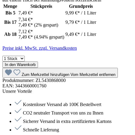
Menge
Stückpreis
Grundpreis
Bis
5
7,49 €*
9,99 €* / 1 Liter
7,34 €*
Bis
17
9,79 €* / 1 Liter
7,49 €*
(2% gespart)
7,12 €*
Ab
18
9,49 €* / 1 Liter
7,49 €*
(4.94% gespart)
Preise inkl. MwSt. zzgl. Versandkosten
In den Warenkorb
Zum Merkzettel hinzufügen
Vom Merkzettel entfernen
Produktnummer:
ZL5430868000
EAN:
3443660001760
Unsere Vorteile
Kostenloser Versand ab 100€ Bestellwert
CO2 neutraler Transport von uns zu Ihnen
Sicherer Versand in extra zertifizierten Kartons
Schnelle Lieferung