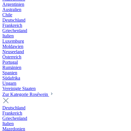
Argentinien
Australien
Chile
Deutschland
Frankreich
Griechenland
Italien
Luxemburg
Moldawien
Neuseeland
Österreich
Portugal
Rumänien
Spanien
Südafrika
Ungarn
Vereinigte Staaten
Zur Kategorie Roséwein
Deutschland
Frankreich
Griechenland
Italien
Mazedonien