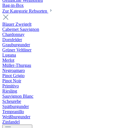
Gemischte Weinsorten
Bag-in-Box
Zur Kategorie Rebsorten
Blauer Zweigelt
Cabernet Sauvignon
Chardonnay
Dornfelder
Grauburgunder
Grüner Veltliner
Lugana
Merlot
Müller-Thurgau
Negroamaro
Pinot Grigio
Pinot Noir
Primitivo
Riesling
Sauvignon Blanc
Scheurebe
Spätburgunder
Tempranillo
Weißburgunder
Zinfandel