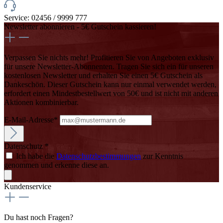
Service: 02456 / 9999 777
Newsletter abonnieren - 5€ Gutschein kassieren!
Verpassen Sie nichts mehr! Profitieren Sie von Angeboten exklusiv
für unsere Newsletter-Abonnenten. Tragen Sie sich ein für unseren
kostenlosen Newsletter und erhalten Sie einen 5€ Gutschein als
Dankeschön. Dieser Gutschein kann nur einmal verwendet werden,
erfordert einen Mindestbestellwert von 50€ und ist nicht mit anderen
Aktionen kombinierbar.
E-Mail-Adresse*
Datenschutz *
Ich habe die
Datenschutzbestimmungen
zur Kenntnis
genommen und erkenne diese an.
Kundenservice
Du hast noch Fragen?