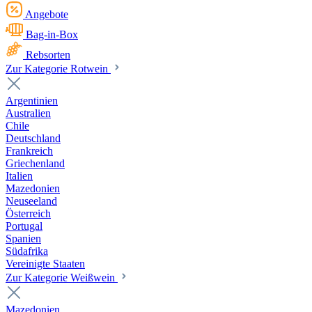
Angebote
Bag-in-Box
Rebsorten
Zur Kategorie Rotwein
Argentinien
Australien
Chile
Deutschland
Frankreich
Griechenland
Italien
Mazedonien
Neuseeland
Österreich
Portugal
Spanien
Südafrika
Vereinigte Staaten
Zur Kategorie Weißwein
Mazedonien