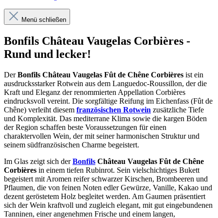
Menü schließen
Bonfils Château Vaugelas Corbières -
Rund und lecker!
Der
Bonfils Château Vaugelas Fût de Chêne Corbières
ist ein
ausdrucksstarker Rotwein aus dem Languedoc-Roussillon, der die
Kraft und Eleganz der renommierten Appellation Corbières
eindrucksvoll vereint. Die sorgfältige Reifung im Eichenfass (Fût de
Chêne) verleiht diesem
französischen Rotwein
zusätzliche Tiefe
und Komplexität. Das mediterrane Klima sowie die kargen Böden
der Region schaffen beste Voraussetzungen für einen
charaktervollen Wein, der mit seiner harmonischen Struktur und
seinem südfranzösischen Charme begeistert.
Im Glas zeigt sich der
Bonfils
Château Vaugelas Fût de Chêne
Corbières
in einem tiefen Rubinrot. Sein vielschichtiges Bukett
begeistert mit Aromen reifer schwarzer Kirschen, Brombeeren und
Pflaumen, die von feinen Noten edler Gewürze, Vanille, Kakao und
dezent geröstetem Holz begleitet werden. Am Gaumen präsentiert
sich der Wein kraftvoll und zugleich elegant, mit gut eingebundenen
Tanninen, einer angenehmen Frische und einem langen,