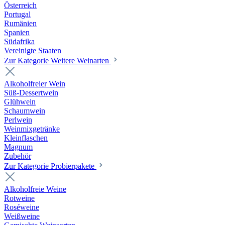
Österreich
Portugal
Rumänien
Spanien
Südafrika
Vereinigte Staaten
Zur Kategorie Weitere Weinarten
Alkoholfreier Wein
Süß-Dessertwein
Glühwein
Schaumwein
Perlwein
Weinmixgetränke
Kleinflaschen
Magnum
Zubehör
Zur Kategorie Probierpakete
Alkoholfreie Weine
Rotweine
Roséweine
Weißweine