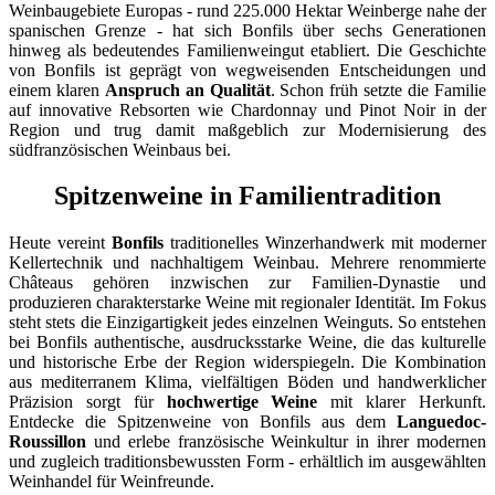
Weinbaugebiete Europas - rund 225.000 Hektar Weinberge nahe der
spanischen Grenze - hat sich Bonfils über sechs Generationen
hinweg als bedeutendes Familienweingut etabliert. Die Geschichte
von Bonfils ist geprägt von wegweisenden Entscheidungen und
einem klaren
Anspruch an Qualität
. Schon früh setzte die Familie
auf innovative Rebsorten wie Chardonnay und Pinot Noir in der
Region und trug damit maßgeblich zur Modernisierung des
südfranzösischen Weinbaus bei.
Spitzenweine in Familientradition
Heute vereint
Bonfils
traditionelles Winzerhandwerk mit moderner
Kellertechnik und nachhaltigem Weinbau. Mehrere renommierte
Châteaus gehören inzwischen zur Familien-Dynastie und
produzieren charakterstarke Weine mit regionaler Identität. Im Fokus
steht stets die Einzigartigkeit jedes einzelnen Weinguts. So entstehen
bei Bonfils authentische, ausdrucksstarke Weine, die das kulturelle
und historische Erbe der Region widerspiegeln. Die Kombination
aus mediterranem Klima, vielfältigen Böden und handwerklicher
Präzision sorgt für
hochwertige Weine
mit klarer Herkunft.
Entdecke die Spitzenweine von Bonfils aus dem
Languedoc-
Roussillon
und erlebe französische Weinkultur in ihrer modernen
und zugleich traditionsbewussten Form - erhältlich im ausgewählten
Weinhandel für Weinfreunde.