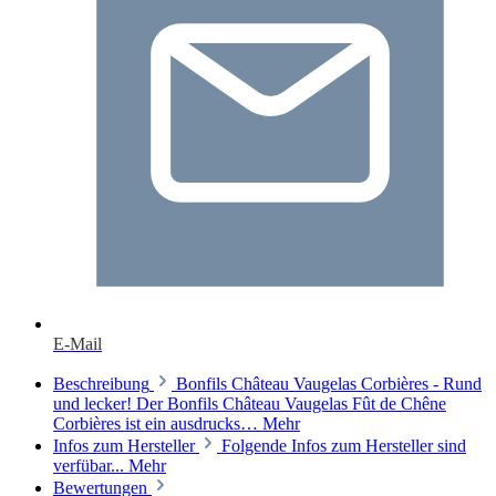
E-Mail
Beschreibung
Bonfils Château Vaugelas Corbières - Rund
und lecker! Der Bonfils Château Vaugelas Fût de Chêne
Corbières ist ein ausdrucks…
Mehr
Infos zum Hersteller
Folgende Infos zum Hersteller sind
verfübar...
Mehr
Bewertungen