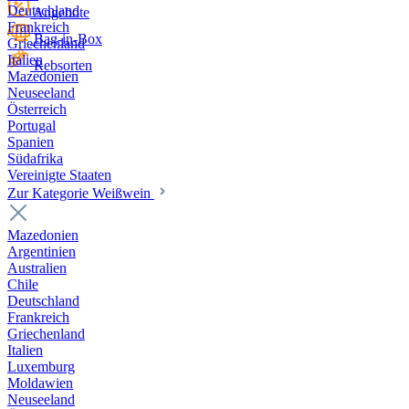
Deutschland
Angebote
Frankreich
Bag-in-Box
Griechenland
Italien
Rebsorten
Mazedonien
Neuseeland
Österreich
Portugal
Spanien
Südafrika
Vereinigte Staaten
Zur Kategorie Weißwein
Mazedonien
Argentinien
Australien
Chile
Deutschland
Frankreich
Griechenland
Italien
Luxemburg
Moldawien
Neuseeland