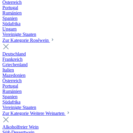
Österreich
Portugal
Rumänien
Spanien
Südafrika
Ungarn
Vereinigte Staaten
Zur Kategorie Roséwein
Deutschland
Frankreich
Griechenland
Italien
Mazedonien
Österreich
Portugal
Rumänien
Spanien
Südafrika
Vereinigte Staaten
Zur Kategorie Weitere Weinarten
Alkoholfreier Wein
Süß-Dessertwein