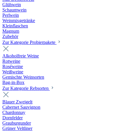
Glühwein
Schaumwein
Perlwein
Weinmixgetränke
Kleinflaschen
Magnum
Zubehör
Zur Kategorie Probierpakete
Alkoholfreie Weine
Rotweine
Roséweine
Weißweine
Gemischte Weinsorten
Bag-in-Box
Zur Kategorie Rebsorten
Blauer Zweigelt
Cabernet Sauvignon
Chardonnay
Dornfelder
Grauburgunder
Grüner Veltliner