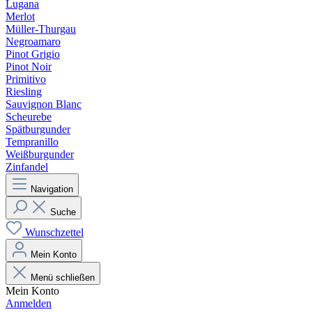
Lugana
Merlot
Müller-Thurgau
Negroamaro
Pinot Grigio
Pinot Noir
Primitivo
Riesling
Sauvignon Blanc
Scheurebe
Spätburgunder
Tempranillo
Weißburgunder
Zinfandel
Navigation
Suche
Wunschzettel
Mein Konto
Menü schließen
Mein Konto
Anmelden