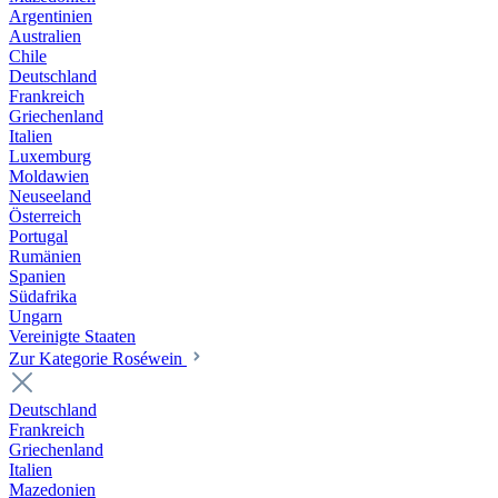
Argentinien
Australien
Chile
Deutschland
Frankreich
Griechenland
Italien
Luxemburg
Moldawien
Neuseeland
Österreich
Portugal
Rumänien
Spanien
Südafrika
Ungarn
Vereinigte Staaten
Zur Kategorie Roséwein
Deutschland
Frankreich
Griechenland
Italien
Mazedonien