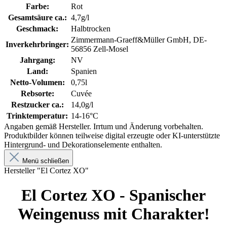
Farbe:
Rot
Gesamtsäure ca.:
4,7g/l
Geschmack:
Halbtrocken
Zimmermann-Graeff&Müller GmbH, DE-
Inverkehrbringer:
56856 Zell-Mosel
Jahrgang:
NV
Land:
Spanien
Netto-Volumen:
0,75l
Rebsorte:
Cuvée
Restzucker ca.:
14,0g/l
Trinktemperatur:
14-16°C
Angaben gemäß Hersteller. Irrtum und Änderung vorbehalten.
Produktbilder können teilweise digital erzeugte oder KI-unterstützte
Hintergrund- und Dekorationselemente enthalten.
Menü schließen
Hersteller "El Cortez XO"
El Cortez XO - Spanischer
Weingenuss mit Charakter!