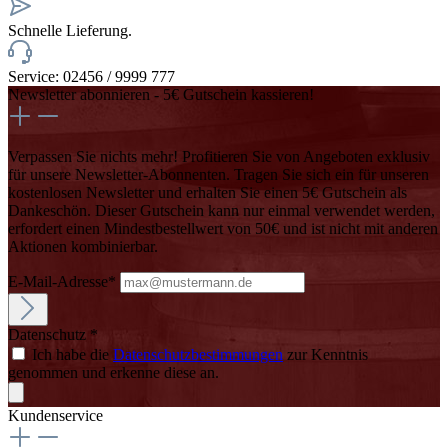
Schnelle Lieferung.
Service: 02456 / 9999 777
Newsletter abonnieren - 5€ Gutschein kassieren!
Verpassen Sie nichts mehr! Profitieren Sie von Angeboten exklusiv
für unsere Newsletter-Abonnenten. Tragen Sie sich ein für unseren
kostenlosen Newsletter und erhalten Sie einen 5€ Gutschein als
Dankeschön. Dieser Gutschein kann nur einmal verwendet werden,
erfordert einen Mindestbestellwert von 50€ und ist nicht mit anderen
Aktionen kombinierbar.
E-Mail-Adresse*
Datenschutz *
Ich habe die
Datenschutzbestimmungen
zur Kenntnis
genommen und erkenne diese an.
Kundenservice