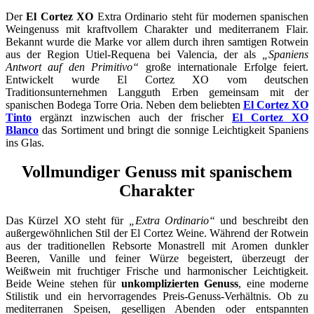
Der
El Cortez XO
Extra Ordinario steht für modernen spanischen
Weingenuss mit kraftvollem Charakter und mediterranem Flair.
Bekannt wurde die Marke vor allem durch ihren samtigen Rotwein
aus der Region Utiel-Requena bei Valencia, der als
„Spaniens
Antwort auf den Primitivo“
große internationale Erfolge feiert.
Entwickelt wurde El Cortez XO vom deutschen
Traditionsunternehmen Langguth Erben gemeinsam mit der
spanischen Bodega Torre Oria. Neben dem beliebten
El Cortez XO
Tinto
ergänzt inzwischen auch der frischer
El Cortez XO
Blanco
das Sortiment und bringt die sonnige Leichtigkeit Spaniens
ins Glas.
Vollmundiger Genuss mit spanischem
Charakter
Das Kürzel XO steht für
„Extra Ordinario“
und beschreibt den
außergewöhnlichen Stil der El Cortez Weine. Während der Rotwein
aus der traditionellen Rebsorte Monastrell mit Aromen dunkler
Beeren, Vanille und feiner Würze begeistert, überzeugt der
Weißwein mit fruchtiger Frische und harmonischer Leichtigkeit.
Beide Weine stehen für
unkomplizierten Genuss
, eine moderne
Stilistik und ein hervorragendes Preis-Genuss-Verhältnis. Ob zu
mediterranen Speisen, geselligen Abenden oder entspannten