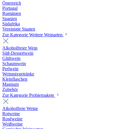
Österreich
Portugal
Rumänien
Spanien
Südafrika
Vereinigte Staaten
Zur Kategorie Weitere Weinarten
Alkoholfreier Wein
Süß-Dessertwein
Glühwein
Schaumwein
Perlwein
Weinmixgetränke
Kleinflaschen
Magnum
Zubehör
Zur Kategorie Probierpakete
Alkoholfreie Weine
Rotweine
Roséweine
Weißweine