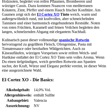
Holznoten, begleitet von reifen Pflaumen, Brombeeren und
würziger Cassis. Dazu kommen Nuancen von mediterranen
Kräutern, Zimt, Pfeffer und einem Hauch frischer Konfitüre. Am
Gaumen zeigt sich der
El Cortez XO
Tinto
weich, warm und
außergewöhnlich rund, mit kraftvollen, aber schmeichelnden
Tanninen und einer harmonisch eingebundenen Restsüße. Noten
von roten Früchten, Karamell und feinen Veilchen begleiten den
langen, schmelzenden Abgang mit elegantem Nachhall.
Kulinarisch passt dieser vollmundige
spanische Rotwein
hervorragend zu gegrilltem Fleisch, Ofengemüse, Pasta mit
Tomatensauce oder herzhaften Wildgerichten. Auch zu
Käseaufläufen, würzigen Vorspeisen sowie reifem Weich- und
Hartkäse entfaltet der El Cortez XO Tinto sein volles Aroma. Wenn
Du einen tiefgründigen, weich gereiften Rotwein aus Spanien
suchst, der Kraft, Würze und Eleganz perfekt vereint, ist dieser Wein
eine ausgezeichnete Wahl.
El Cortez XO - Die Basics:
Alkoholgehalt:
14,0% Vol.
Allergenhinweis:
enthält Sulfite
Anbaugebiet:
Valencia
Auszeichnung:
NV