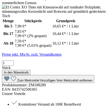
Menge
Stückpreis
Grundpreis
Bis
5
7,99 €*
10,65 €* / 1 Liter
7,83 €*
Bis
17
10,44 €* / 1 Liter
7,99 €*
(2% gespart)
7,59 €*
Ab
18
10,12 €* / 1 Liter
7,99 €*
(5.01% gespart)
Preise inkl. MwSt. zzgl. Versandkosten
Stück
In den Warenkorb
Zum Merkzettel hinzufügen
Vom Merkzettel entfernen
Produktnummer:
ZM188289
EAN:
8435742500365
Unsere Vorteile
Kostenloser Versand ab 100€ Bestellwert