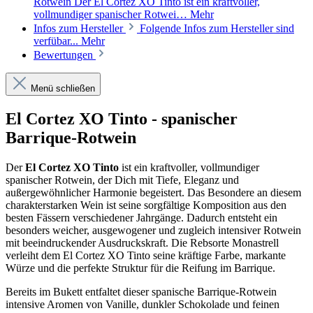
Rotwein Der El Cortez XO Tinto ist ein kraftvoller,
vollmundiger spanischer Rotwei…
Mehr
Infos zum Hersteller
Folgende Infos zum Hersteller sind
verfübar...
Mehr
Bewertungen
Menü schließen
El Cortez XO Tinto - spanischer
Barrique-Rotwein
Der
El Cortez XO Tinto
ist ein kraftvoller, vollmundiger
spanischer Rotwein, der Dich mit Tiefe, Eleganz und
außergewöhnlicher Harmonie begeistert. Das Besondere an diesem
charakterstarken Wein ist seine sorgfältige Komposition aus den
besten Fässern verschiedener Jahrgänge. Dadurch entsteht ein
besonders weicher, ausgewogener und zugleich intensiver Rotwein
mit beeindruckender Ausdruckskraft. Die Rebsorte Monastrell
verleiht dem El Cortez XO Tinto seine kräftige Farbe, markante
Würze und die perfekte Struktur für die Reifung im Barrique.
Bereits im Bukett entfaltet dieser spanische Barrique-Rotwein
intensive Aromen von Vanille, dunkler Schokolade und feinen