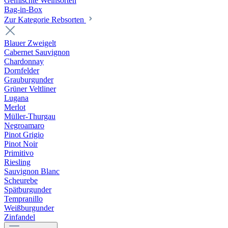
Gemischte Weinsorten
Bag-in-Box
Zur Kategorie Rebsorten
Blauer Zweigelt
Cabernet Sauvignon
Chardonnay
Dornfelder
Grauburgunder
Grüner Veltliner
Lugana
Merlot
Müller-Thurgau
Negroamaro
Pinot Grigio
Pinot Noir
Primitivo
Riesling
Sauvignon Blanc
Scheurebe
Spätburgunder
Tempranillo
Weißburgunder
Zinfandel