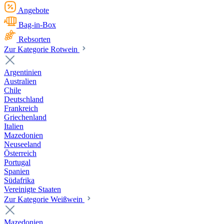
Angebote
Bag-in-Box
Rebsorten
Zur Kategorie Rotwein
Argentinien
Australien
Chile
Deutschland
Frankreich
Griechenland
Italien
Mazedonien
Neuseeland
Österreich
Portugal
Spanien
Südafrika
Vereinigte Staaten
Zur Kategorie Weißwein
Mazedonien