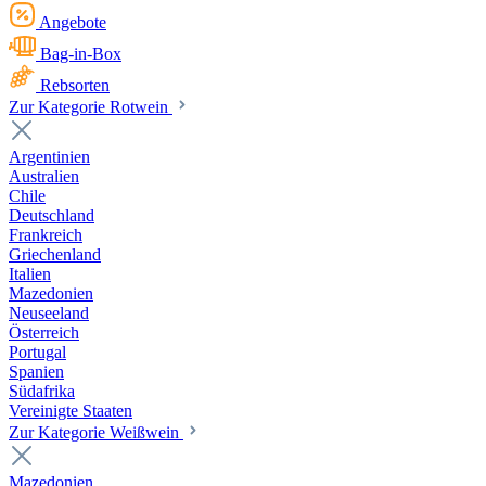
Angebote
Bag-in-Box
Rebsorten
Zur Kategorie Rotwein
Argentinien
Australien
Chile
Deutschland
Frankreich
Griechenland
Italien
Mazedonien
Neuseeland
Österreich
Portugal
Spanien
Südafrika
Vereinigte Staaten
Zur Kategorie Weißwein
Mazedonien