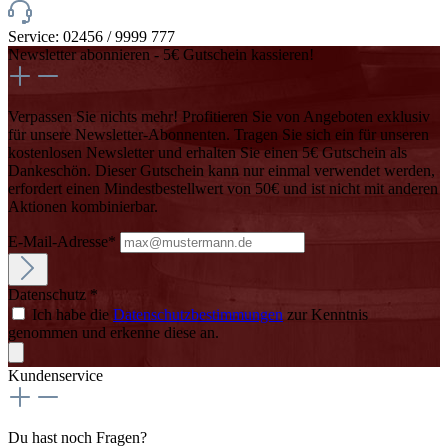
Service: 02456 / 9999 777
Newsletter abonnieren - 5€ Gutschein kassieren!
Verpassen Sie nichts mehr! Profitieren Sie von Angeboten exklusiv
für unsere Newsletter-Abonnenten. Tragen Sie sich ein für unseren
kostenlosen Newsletter und erhalten Sie einen 5€ Gutschein als
Dankeschön. Dieser Gutschein kann nur einmal verwendet werden,
erfordert einen Mindestbestellwert von 50€ und ist nicht mit anderen
Aktionen kombinierbar.
E-Mail-Adresse*
Datenschutz *
Ich habe die
Datenschutzbestimmungen
zur Kenntnis
genommen und erkenne diese an.
Kundenservice
Du hast noch Fragen?