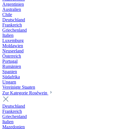
Argentinien
Australien
Chile
Deutschland
Frankreich
Griechenland
Italien
Luxemburg
Moldawien
Neuseeland
Österreich
Portugal
Rumänien
Spanien
Südafrika
Ungarn
Vereinigte Staaten
Zur Kategorie Roséwein
Deutschland
Frankreich
Griechenland
Italien
Mazedonien