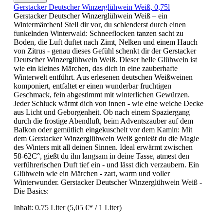
Gerstacker Deutscher Winzerglühwein Weiß, 0,75l
Gerstacker Deutscher Winzerglühwein Weiß – ein
Wintermärchen! Stell dir vor, du schlenderst durch einen
funkelnden Winterwald: Schneeflocken tanzen sacht zu
Boden, die Luft duftet nach Zimt, Nelken und einem Hauch
von Zitrus - genau dieses Gefühl schenkt dir der Gerstacker
Deutscher Winzerglühwein Weiß. Dieser helle Glühwein ist
wie ein kleines Märchen, das dich in eine zauberhafte
Winterwelt entführt. Aus erlesenen deutschen Weißweinen
komponiert, entfaltet er einen wunderbar fruchtigen
Geschmack, fein abgestimmt mit winterlichen Gewürzen.
Jeder Schluck wärmt dich von innen - wie eine weiche Decke
aus Licht und Geborgenheit. Ob nach einem Spaziergang
durch die frostige Abendluft, beim Adventszauber auf dem
Balkon oder gemütlich eingekuschelt vor dem Kamin: Mit
dem Gerstacker Winzerglühwein Weiß genießt du die Magie
des Winters mit all deinen Sinnen. Ideal erwärmt zwischen
58-62C°, gießt du ihn langsam in deine Tasse, atmest den
verführerischen Duft tief ein - und lässt dich verzaubern. Ein
Glühwein wie ein Märchen - zart, warm und voller
Winterwunder. Gerstacker Deutscher Winzerglühwein Weiß -
Die Basics:
Inhalt:
0.75 Liter
(5,05 €* / 1 Liter)