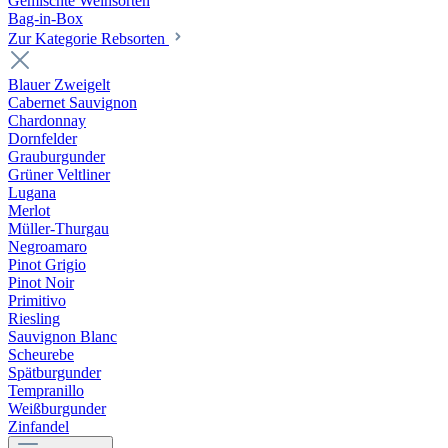
Gemischte Weinsorten
Bag-in-Box
Zur Kategorie Rebsorten
Blauer Zweigelt
Cabernet Sauvignon
Chardonnay
Dornfelder
Grauburgunder
Grüner Veltliner
Lugana
Merlot
Müller-Thurgau
Negroamaro
Pinot Grigio
Pinot Noir
Primitivo
Riesling
Sauvignon Blanc
Scheurebe
Spätburgunder
Tempranillo
Weißburgunder
Zinfandel