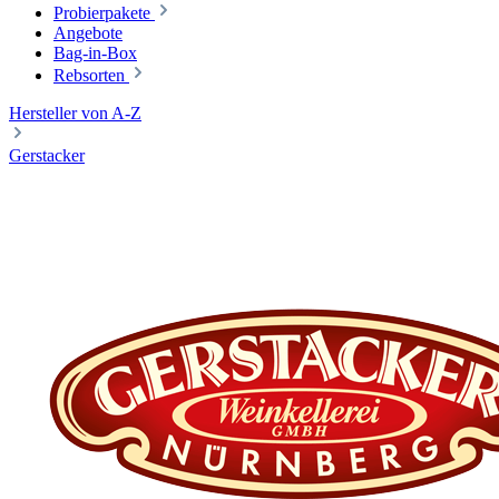
Probierpakete
Angebote
Bag-in-Box
Rebsorten
Hersteller von A-Z
Gerstacker