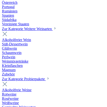
Österreich
Portugal
Rumänien
Spanien
Südafrika
Vereinigte Staaten
Zur Kategorie Weitere Weinarten
Alkoholfreier Wein
Süß-Dessertwein
Glühwein
Schaumwein
Perlwein
Weinmixgetränke
Kleinflaschen
Magnum
Zubehör
Zur Kategorie Probierpakete
Alkoholfreie Weine
Rotweine
Roséweine
Weißweine