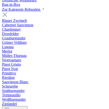
Gemischte Weinsorten
Bag-in-Box
Zur Kategorie Rebsorten
Blauer Zweigelt
Cabernet Sauvignon
Chardonnay
Dornfelder
Grauburgunder
Grüner Veltliner
Lugana
Merlot
Müller-Thurgau
Negroamaro
Pinot Grigio
Pinot Noir
Primitivo
Riesling
Sauvignon Blanc
Scheurebe
Spätburgunder
Tempranillo
Weißburgunder
Zinfandel