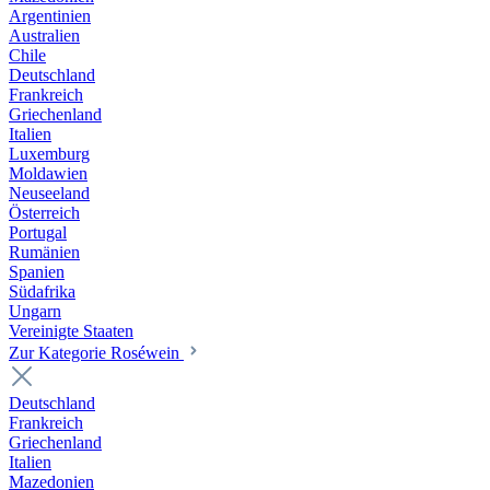
Argentinien
Australien
Chile
Deutschland
Frankreich
Griechenland
Italien
Luxemburg
Moldawien
Neuseeland
Österreich
Portugal
Rumänien
Spanien
Südafrika
Ungarn
Vereinigte Staaten
Zur Kategorie Roséwein
Deutschland
Frankreich
Griechenland
Italien
Mazedonien