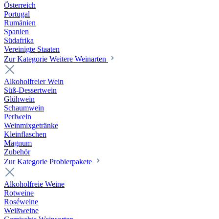
Österreich
Portugal
Rumänien
Spanien
Südafrika
Vereinigte Staaten
Zur Kategorie Weitere Weinarten
Alkoholfreier Wein
Süß-Dessertwein
Glühwein
Schaumwein
Perlwein
Weinmixgetränke
Kleinflaschen
Magnum
Zubehör
Zur Kategorie Probierpakete
Alkoholfreie Weine
Rotweine
Roséweine
Weißweine