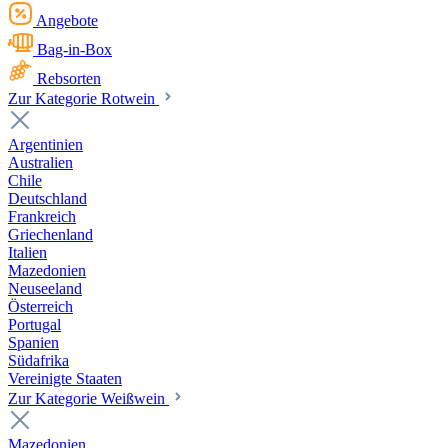
Angebote
Bag-in-Box
Rebsorten
Zur Kategorie Rotwein
Argentinien
Australien
Chile
Deutschland
Frankreich
Griechenland
Italien
Mazedonien
Neuseeland
Österreich
Portugal
Spanien
Südafrika
Vereinigte Staaten
Zur Kategorie Weißwein
Mazedonien