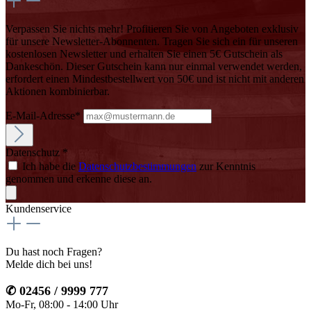
Verpassen Sie nichts mehr! Profitieren Sie von Angeboten exklusiv
für unsere Newsletter-Abonnenten. Tragen Sie sich ein für unseren
kostenlosen Newsletter und erhalten Sie einen 5€ Gutschein als
Dankeschön. Dieser Gutschein kann nur einmal verwendet werden,
erfordert einen Mindestbestellwert von 50€ und ist nicht mit anderen
Aktionen kombinierbar.
E-Mail-Adresse*
Datenschutz *
Ich habe die
Datenschutzbestimmungen
zur Kenntnis
genommen und erkenne diese an.
Kundenservice
Du hast noch Fragen?
Melde dich bei uns!
✆ 02456 / 9999 777
Mo-Fr, 08:00 - 14:00 Uhr