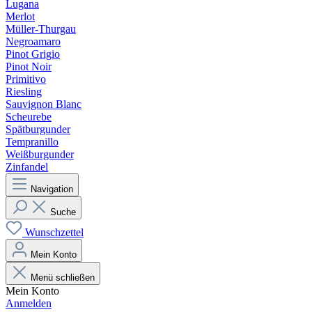
Lugana
Merlot
Müller-Thurgau
Negroamaro
Pinot Grigio
Pinot Noir
Primitivo
Riesling
Sauvignon Blanc
Scheurebe
Spätburgunder
Tempranillo
Weißburgunder
Zinfandel
Navigation
Suche
Wunschzettel
Mein Konto
Menü schließen
Mein Konto
Anmelden