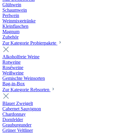
Glühwein
Schaumwein
Perlwein
Weinmixgetränke
Kleinflaschen
Magnum
Zubehör
Zur Kategorie Probierpakete
Alkoholfreie Weine
Rotweine
Roséweine
Weißweine
Gemischte Weinsorten
Bag-in-Box
Zur Kategorie Rebsorten
Blauer Zweigelt
Cabernet Sauvignon
Chardonnay
Dornfelder
Grauburgunder
Grüner Veltliner