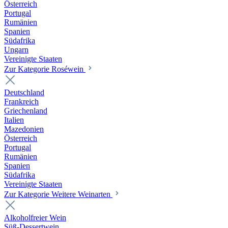
Österreich
Portugal
Rumänien
Spanien
Südafrika
Ungarn
Vereinigte Staaten
Zur Kategorie Roséwein
Deutschland
Frankreich
Griechenland
Italien
Mazedonien
Österreich
Portugal
Rumänien
Spanien
Südafrika
Vereinigte Staaten
Zur Kategorie Weitere Weinarten
Alkoholfreier Wein
Süß-Dessertwein