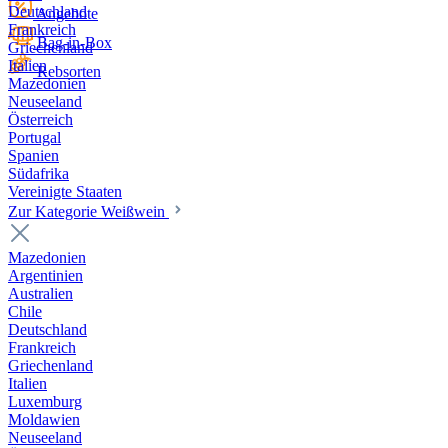
Deutschland
Angebote
Frankreich
Bag-in-Box
Griechenland
Italien
Rebsorten
Mazedonien
Neuseeland
Österreich
Portugal
Spanien
Südafrika
Vereinigte Staaten
Zur Kategorie Weißwein
Mazedonien
Argentinien
Australien
Chile
Deutschland
Frankreich
Griechenland
Italien
Luxemburg
Moldawien
Neuseeland