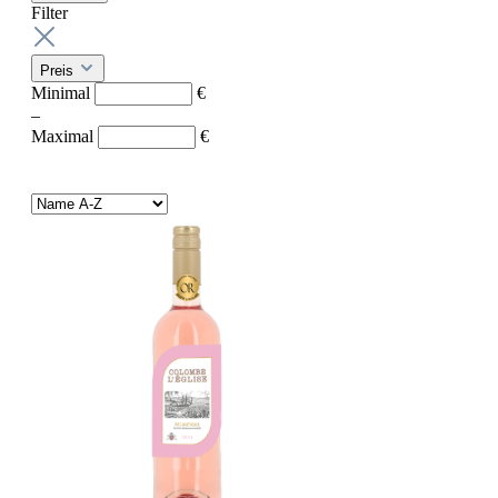
Filter
Preis
Minimal
€
–
Maximal
€