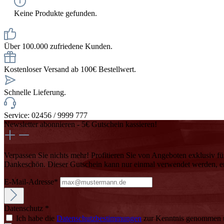
Keine Produkte gefunden.
Über 100.000 zufriedene Kunden.
Kostenloser Versand ab 100€ Bestellwert.
Schnelle Lieferung.
Service: 02456 / 9999 777
Newsletter abonnieren - 5€ Gutschein kassieren!
Verpassen Sie nichts mehr! Profitieren Sie von Angeboten exklusiv fü
Dankeschön. Dieser Gutschein kann nur einmal verwendet werden, erf
E-Mail-Adresse*
Datenschutz *
Ich habe die
Datenschutzbestimmungen
zur Kenntnis genommen u