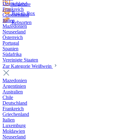
Deutschland
Angebote
Frankreich
Bag-in-Box
Griechenland
Italien
Rebsorten
Mazedonien
Neuseeland
Österreich
Portugal
Spanien
Südafrika
Vereinigte Staaten
Zur Kategorie Weißwein
Mazedonien
Argentinien
Australien
Chile
Deutschland
Frankreich
Griechenland
Italien
Luxemburg
Moldawien
Neuseeland