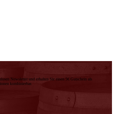
nlosen Newsletter und erhalten Sie einen 5€ Gutschein als
tionen kombinierbar.