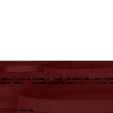
r unsere Newsletter-Abonnenten. Tragen Sie sich ein für unseren koste
ordert einen Mindestbestellwert von 50€ und ist nicht mit anderen Ak
nd erkenne diese an.