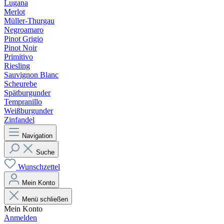
Lugana
Merlot
Müller-Thurgau
Negroamaro
Pinot Grigio
Pinot Noir
Primitivo
Riesling
Sauvignon Blanc
Scheurebe
Spätburgunder
Tempranillo
Weißburgunder
Zinfandel
Navigation
Suche
Wunschzettel
Mein Konto
Menü schließen
Mein Konto
Anmelden