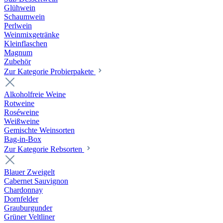
Glühwein
Schaumwein
Perlwein
Weinmixgetränke
Kleinflaschen
Magnum
Zubehör
Zur Kategorie Probierpakete
Alkoholfreie Weine
Rotweine
Roséweine
Weißweine
Gemischte Weinsorten
Bag-in-Box
Zur Kategorie Rebsorten
Blauer Zweigelt
Cabernet Sauvignon
Chardonnay
Dornfelder
Grauburgunder
Grüner Veltliner