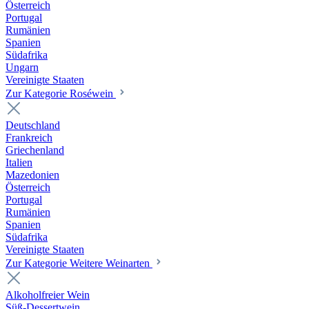
Österreich
Portugal
Rumänien
Spanien
Südafrika
Ungarn
Vereinigte Staaten
Zur Kategorie Roséwein
Deutschland
Frankreich
Griechenland
Italien
Mazedonien
Österreich
Portugal
Rumänien
Spanien
Südafrika
Vereinigte Staaten
Zur Kategorie Weitere Weinarten
Alkoholfreier Wein
Süß-Dessertwein