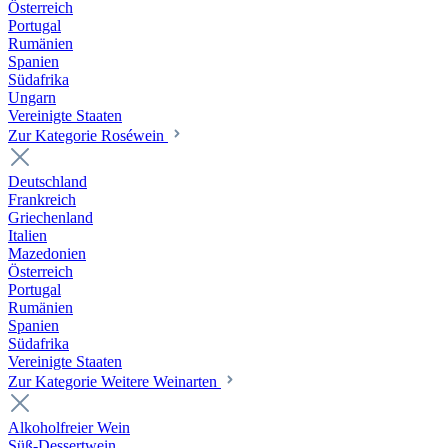
Österreich
Portugal
Rumänien
Spanien
Südafrika
Ungarn
Vereinigte Staaten
Zur Kategorie Roséwein
Deutschland
Frankreich
Griechenland
Italien
Mazedonien
Österreich
Portugal
Rumänien
Spanien
Südafrika
Vereinigte Staaten
Zur Kategorie Weitere Weinarten
Alkoholfreier Wein
Süß-Dessertwein