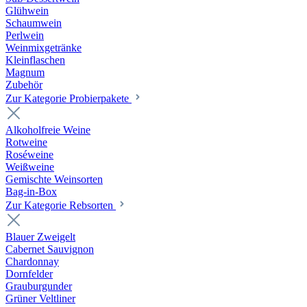
Glühwein
Schaumwein
Perlwein
Weinmixgetränke
Kleinflaschen
Magnum
Zubehör
Zur Kategorie Probierpakete
Alkoholfreie Weine
Rotweine
Roséweine
Weißweine
Gemischte Weinsorten
Bag-in-Box
Zur Kategorie Rebsorten
Blauer Zweigelt
Cabernet Sauvignon
Chardonnay
Dornfelder
Grauburgunder
Grüner Veltliner