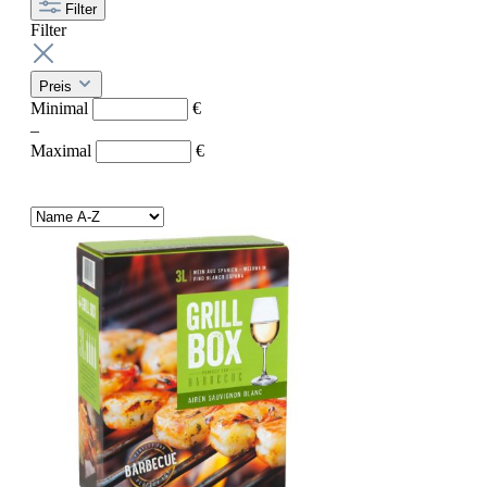
Filter
Filter
Preis
Minimal
€
–
Maximal
€