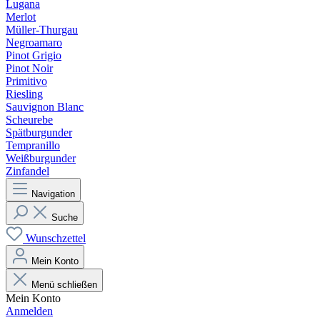
Lugana
Merlot
Müller-Thurgau
Negroamaro
Pinot Grigio
Pinot Noir
Primitivo
Riesling
Sauvignon Blanc
Scheurebe
Spätburgunder
Tempranillo
Weißburgunder
Zinfandel
Navigation
Suche
Wunschzettel
Mein Konto
Menü schließen
Mein Konto
Anmelden