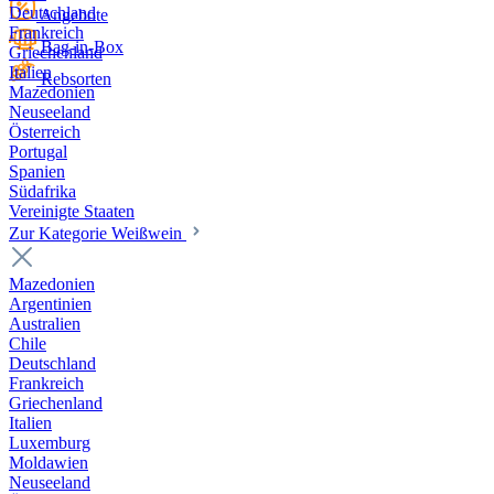
Deutschland
Angebote
Frankreich
Bag-in-Box
Griechenland
Italien
Rebsorten
Mazedonien
Neuseeland
Österreich
Portugal
Spanien
Südafrika
Vereinigte Staaten
Zur Kategorie Weißwein
Mazedonien
Argentinien
Australien
Chile
Deutschland
Frankreich
Griechenland
Italien
Luxemburg
Moldawien
Neuseeland