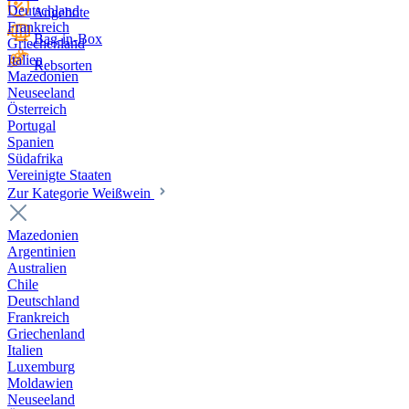
Deutschland
Angebote
Frankreich
Bag-in-Box
Griechenland
Italien
Rebsorten
Mazedonien
Neuseeland
Österreich
Portugal
Spanien
Südafrika
Vereinigte Staaten
Zur Kategorie Weißwein
Mazedonien
Argentinien
Australien
Chile
Deutschland
Frankreich
Griechenland
Italien
Luxemburg
Moldawien
Neuseeland