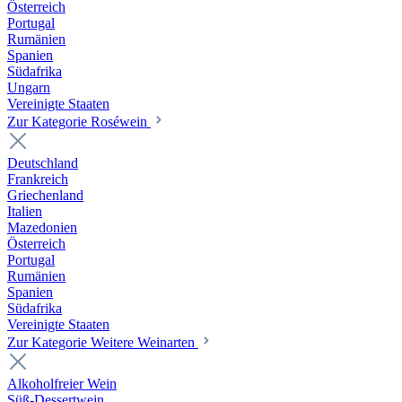
Österreich
Portugal
Rumänien
Spanien
Südafrika
Ungarn
Vereinigte Staaten
Zur Kategorie Roséwein
Deutschland
Frankreich
Griechenland
Italien
Mazedonien
Österreich
Portugal
Rumänien
Spanien
Südafrika
Vereinigte Staaten
Zur Kategorie Weitere Weinarten
Alkoholfreier Wein
Süß-Dessertwein