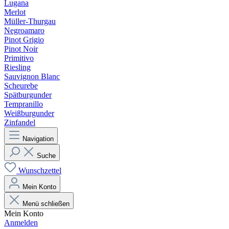
Lugana
Merlot
Müller-Thurgau
Negroamaro
Pinot Grigio
Pinot Noir
Primitivo
Riesling
Sauvignon Blanc
Scheurebe
Spätburgunder
Tempranillo
Weißburgunder
Zinfandel
Navigation
Suche
Wunschzettel
Mein Konto
Menü schließen
Mein Konto
Anmelden