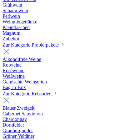
Glühwein
Schaumwein
Perlwein
Weinmixgetränke
Kleinflaschen
Magnum
Zubehör
Zur Kategorie Probierpakete
Alkoholfreie Weine
Rotweine
Roséweine
Weißweine
Gemischte Weinsorten
Bag-in-Box
Zur Kategorie Rebsorten
Blauer Zweigelt
Cabernet Sauvignon
Chardonnay
Dornfelder
Grauburgunder
Grüner Veltliner