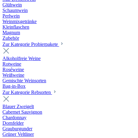
Glühwein
Schaumwein
Perlwein
Weinmixgetränke
Kleinflaschen
Magnum
Zubehör
Zur Kategorie Probierpakete
Alkoholfreie Weine
Rotweine
Roséweine
Weißweine
Gemischte Weinsorten
Bag-in-Box
Zur Kategorie Rebsorten
Blauer Zweigelt
Cabernet Sauvignon
Chardonnay
Dornfelder
Grauburgunder
Grüner Veltliner