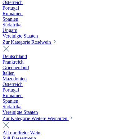
Österreich
Portugal
Rumänien
Spanien
Südafrika
Ungarn
Vereinigte Staaten
Zur Kategorie Roséwein
Deutschland
Frankreich
Griechenland
Italien
Mazedonien
Österreich
Portugal
Rumänien
Spanien
Südafrika
Vereinigte Staaten
Zur Kategorie Weitere Weinarten
Alkoholfreier Wein
Süß-Dessertwein