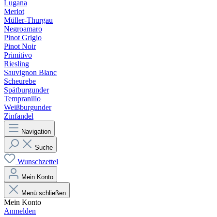
Lugana
Merlot
Müller-Thurgau
Negroamaro
Pinot Grigio
Pinot Noir
Primitivo
Riesling
Sauvignon Blanc
Scheurebe
Spätburgunder
Tempranillo
Weißburgunder
Zinfandel
Navigation
Suche
Wunschzettel
Mein Konto
Menü schließen
Mein Konto
Anmelden