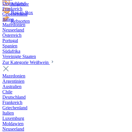
Deutschland
Angebote
Frankreich
Bag-in-Box
Griechenland
Italien
Rebsorten
Mazedonien
Neuseeland
Österreich
Portugal
Spanien
Südafrika
Vereinigte Staaten
Zur Kategorie Weißwein
Mazedonien
Argentinien
Australien
Chile
Deutschland
Frankreich
Griechenland
Italien
Luxemburg
Moldawien
Neuseeland