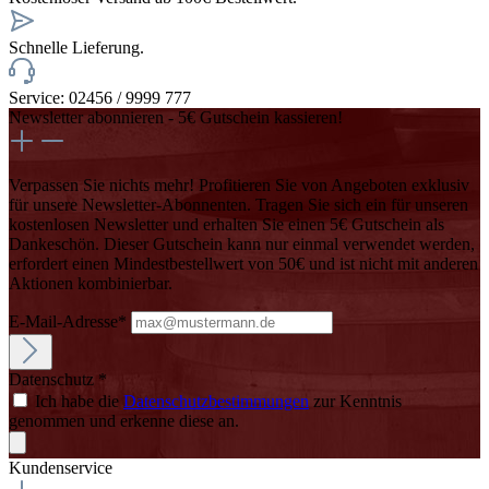
Schnelle Lieferung.
Service: 02456 / 9999 777
Newsletter abonnieren - 5€ Gutschein kassieren!
Verpassen Sie nichts mehr! Profitieren Sie von Angeboten exklusiv
für unsere Newsletter-Abonnenten. Tragen Sie sich ein für unseren
kostenlosen Newsletter und erhalten Sie einen 5€ Gutschein als
Dankeschön. Dieser Gutschein kann nur einmal verwendet werden,
erfordert einen Mindestbestellwert von 50€ und ist nicht mit anderen
Aktionen kombinierbar.
E-Mail-Adresse*
Datenschutz *
Ich habe die
Datenschutzbestimmungen
zur Kenntnis
genommen und erkenne diese an.
Kundenservice