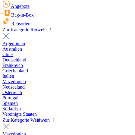
Angebote
Bag-in-Box
Rebsorten
Zur Kategorie Rotwein
Argentinien
Australien
Chile
Deutschland
Frankreich
Griechenland
Italien
Mazedonien
Neuseeland
Österreich
Portugal
Spanien
Südafrika
Vereinigte Staaten
Zur Kategorie Weißwein
Mazedonien