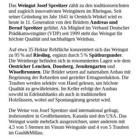
Das
Weingut Josef Spreitzer
zählt zu den traditionsreichsten
und zugleich innovativsten Weingütern im Rheingau.
Seit
seiner Gründung im Jahr 1641 in Oestrich-Winkel wird es
heute in 11. Generation von den Brüdern
Andreas und
Bernd Spreitzer
geführt.
Als Mitglied im Verband Deutscher
Prädikatsweingüter (VDP) seit 1999 steht das Weingut für
höchste Qualität und nachhaltigen Weinbau.
Auf etwa 35 Hektar Rebfläche konzentriert sich das Weingut
zu 95 % auf
Riesling
, ergänzt durch 5 %
Spätburgunder
.
Die Weinberge befinden sich in renommierten Lagen wie dem
Oestricher Lenchen
,
Doosberg
,
Jesuitengarten
und
Wisselbrunnen
.
Die Brüder setzen auf naturnahen Anbau mit
Begrünung der Rebzeilen und gezielter Ertragsreduktion.
Die
Trauben werden selektiv von Hand gelesen, um höchste
Qualität zu gewährleisten.
Im Keller erfolgt der Ausbau
sowohl in Edelstahltanks als auch in traditionellen
Holzfässern, wobei auf Spontangärung gesetzt wird.
Die Weine von Josef Spreitzer sind international gefragt,
insbesondere in Großbritannien, Kanada und den USA.
Das
Weingut wurde mehrfach ausgezeichnet, unter anderem mit
4,5 von 5 Sternen im Vinum Weinguide und 4 von 5 Trauben
im Gault&Millau.