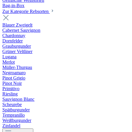
Gemischte Weinsorten
Bag-in-Box
Zur Kategorie Rebsorten
Blauer Zweigelt
Cabernet Sauvignon
Chardonnay
Dornfelder
Grauburgunder
Grüner Veltliner
Lugana
Merlot
Müller-Thurgau
Negroamaro
Pinot Grigio
Pinot Noir
Primitivo
Riesling
Sauvignon Blanc
Scheurebe
Spätburgunder
Tempranillo
Weißburgunder
Zinfandel