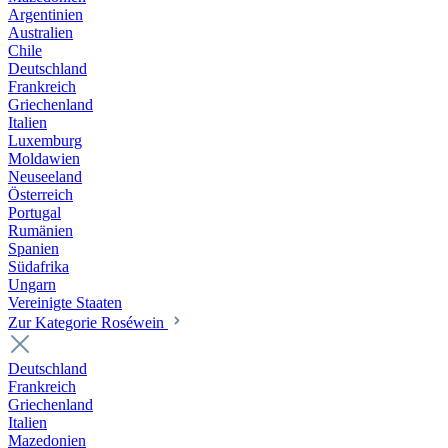
Argentinien
Australien
Chile
Deutschland
Frankreich
Griechenland
Italien
Luxemburg
Moldawien
Neuseeland
Österreich
Portugal
Rumänien
Spanien
Südafrika
Ungarn
Vereinigte Staaten
Zur Kategorie Roséwein
Deutschland
Frankreich
Griechenland
Italien
Mazedonien