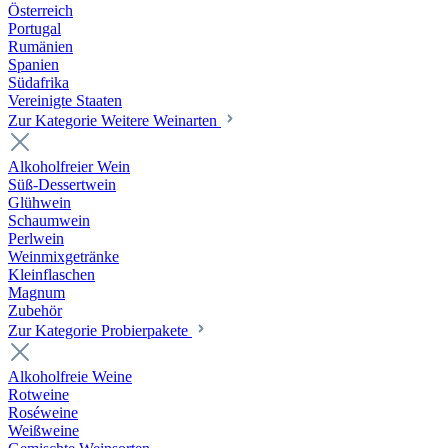
Österreich
Portugal
Rumänien
Spanien
Südafrika
Vereinigte Staaten
Zur Kategorie Weitere Weinarten
Alkoholfreier Wein
Süß-Dessertwein
Glühwein
Schaumwein
Perlwein
Weinmixgetränke
Kleinflaschen
Magnum
Zubehör
Zur Kategorie Probierpakete
Alkoholfreie Weine
Rotweine
Roséweine
Weißweine