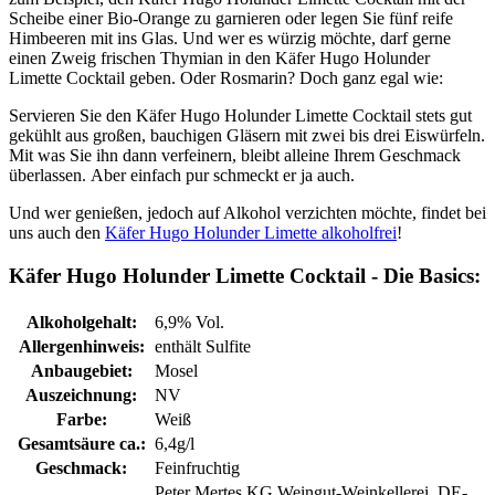
Scheibe einer Bio-Orange zu garnieren oder legen Sie fünf reife
Himbeeren mit ins Glas. Und wer es würzig möchte, darf gerne
einen Zweig frischen Thymian in den Käfer Hugo Holunder
Limette Cocktail geben. Oder Rosmarin? Doch ganz egal wie:
Servieren Sie den Käfer Hugo Holunder Limette Cocktail stets gut
gekühlt aus großen, bauchigen Gläsern mit zwei bis drei Eiswürfeln.
Mit was Sie ihn dann verfeinern, bleibt alleine Ihrem Geschmack
überlassen. Aber einfach pur schmeckt er ja auch.
Und wer genießen, jedoch auf Alkohol verzichten möchte, findet bei
uns auch den
Käfer Hugo Holunder Limette alkoholfrei
!
Käfer Hugo Holunder Limette Cocktail - Die Basics:
Alkoholgehalt:
6,9% Vol.
Allergenhinweis:
enthält Sulfite
Anbaugebiet:
Mosel
Auszeichnung:
NV
Farbe:
Weiß
Gesamtsäure ca.:
6,4g/l
Geschmack:
Feinfruchtig
Peter Mertes KG Weingut-Weinkellerei, DE-