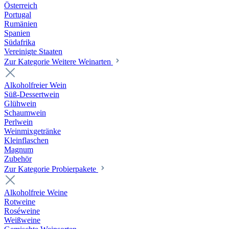
Österreich
Portugal
Rumänien
Spanien
Südafrika
Vereinigte Staaten
Zur Kategorie Weitere Weinarten
Alkoholfreier Wein
Süß-Dessertwein
Glühwein
Schaumwein
Perlwein
Weinmixgetränke
Kleinflaschen
Magnum
Zubehör
Zur Kategorie Probierpakete
Alkoholfreie Weine
Rotweine
Roséweine
Weißweine