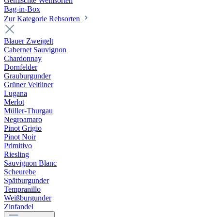
Gemischte Weinsorten
Bag-in-Box
Zur Kategorie Rebsorten
Blauer Zweigelt
Cabernet Sauvignon
Chardonnay
Dornfelder
Grauburgunder
Grüner Veltliner
Lugana
Merlot
Müller-Thurgau
Negroamaro
Pinot Grigio
Pinot Noir
Primitivo
Riesling
Sauvignon Blanc
Scheurebe
Spätburgunder
Tempranillo
Weißburgunder
Zinfandel