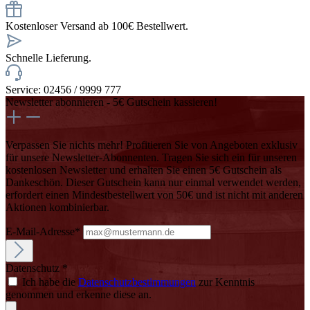
Kostenloser Versand ab 100€ Bestellwert.
Schnelle Lieferung.
Service: 02456 / 9999 777
Newsletter abonnieren - 5€ Gutschein kassieren!
Verpassen Sie nichts mehr! Profitieren Sie von Angeboten exklusiv
für unsere Newsletter-Abonnenten. Tragen Sie sich ein für unseren
kostenlosen Newsletter und erhalten Sie einen 5€ Gutschein als
Dankeschön. Dieser Gutschein kann nur einmal verwendet werden,
erfordert einen Mindestbestellwert von 50€ und ist nicht mit anderen
Aktionen kombinierbar.
E-Mail-Adresse*
Datenschutz *
Ich habe die
Datenschutzbestimmungen
zur Kenntnis
genommen und erkenne diese an.