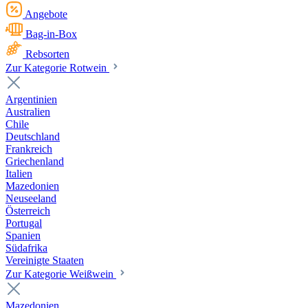
Angebote
Bag-in-Box
Rebsorten
Zur Kategorie Rotwein
Argentinien
Australien
Chile
Deutschland
Frankreich
Griechenland
Italien
Mazedonien
Neuseeland
Österreich
Portugal
Spanien
Südafrika
Vereinigte Staaten
Zur Kategorie Weißwein
Mazedonien