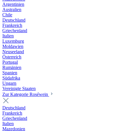
Argentinien
Australien
Chile
Deutschland
Frankreich
Griechenland
Italien
Luxemburg
Moldawien
Neuseeland
Österreich
Portugal
Rumänien
Spanien
Südafrika
Ungarn
Vereinigte Staaten
Zur Kategorie Roséwein
Deutschland
Frankreich
Griechenland
Italien
Mazedonien