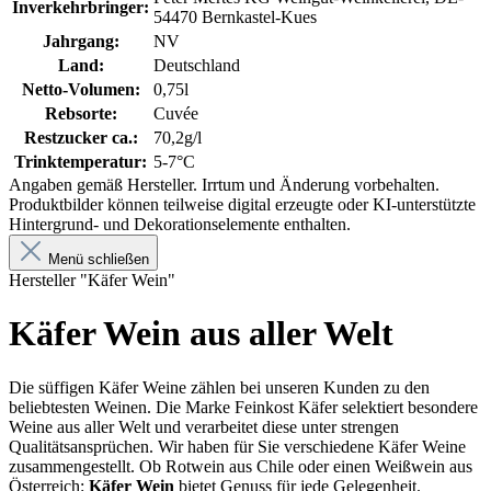
Inverkehrbringer:
54470 Bernkastel-Kues
Jahrgang:
NV
Land:
Deutschland
Netto-Volumen:
0,75l
Rebsorte:
Cuvée
Restzucker ca.:
70,2g/l
Trinktemperatur:
5-7°C
Angaben gemäß Hersteller. Irrtum und Änderung vorbehalten.
Produktbilder können teilweise digital erzeugte oder KI-unterstützte
Hintergrund- und Dekorationselemente enthalten.
Menü schließen
Hersteller "Käfer Wein"
Käfer Wein aus aller Welt
Die süffigen Käfer Weine zählen bei unseren Kunden zu den
beliebtesten Weinen. Die Marke Feinkost Käfer selektiert besondere
Weine aus aller Welt und verarbeitet diese unter strengen
Qualitätsansprüchen. Wir haben für Sie verschiedene Käfer Weine
zusammengestellt. Ob Rotwein aus Chile oder einen Weißwein aus
Österreich:
Käfer Wein
bietet Genuss für jede Gelegenheit.