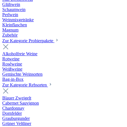
Glühwein
Schaumwein
Perlwein
Weinmixgetränke
Kleinflaschen
Magnum
Zubehör
Zur Kategorie Probierpakete
Alkoholfreie Weine
Rotweine
Roséweine
Weißweine
Gemischte Weinsorten
Bag-in-Box
Zur Kategorie Rebsorten
Blauer Zweigelt
Cabernet Sauvignon
Chardonnay
Dornfelder
Grauburgunder
Grüner Veltliner