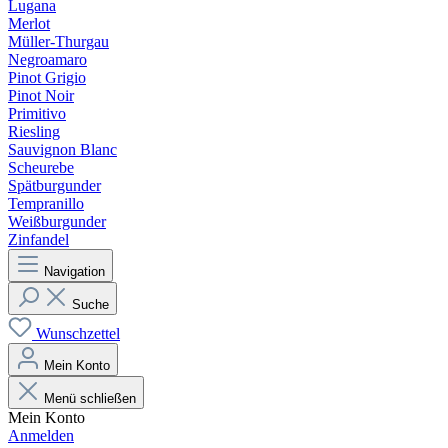
Lugana
Merlot
Müller-Thurgau
Negroamaro
Pinot Grigio
Pinot Noir
Primitivo
Riesling
Sauvignon Blanc
Scheurebe
Spätburgunder
Tempranillo
Weißburgunder
Zinfandel
Navigation
Suche
Wunschzettel
Mein Konto
Menü schließen
Mein Konto
Anmelden