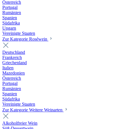
Österreich
Portugal
Rumänien
Spanien
Südafrika
Ungarn
Vereinigte Staaten
Zur Kategorie Roséwein
Deutschland
Frankreich
Griechenland
Italien
Mazedonien
Österreich
Portugal
Rumänien
Spanien
Südafrika
Vereinigte Staaten
Zur Kategorie Weitere Weinarten
Alkoholfreier Wein
Süß-Dessertwein