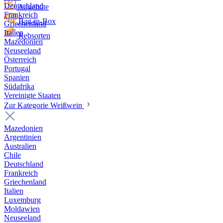
Deutschland
Angebote
Frankreich
Bag-in-Box
Griechenland
Italien
Rebsorten
Mazedonien
Neuseeland
Österreich
Portugal
Spanien
Südafrika
Vereinigte Staaten
Zur Kategorie Weißwein
Mazedonien
Argentinien
Australien
Chile
Deutschland
Frankreich
Griechenland
Italien
Luxemburg
Moldawien
Neuseeland