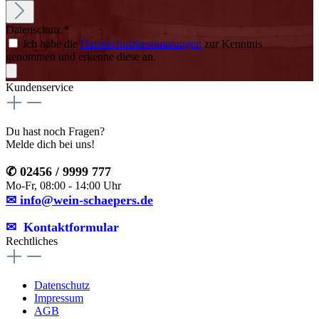
Datenschutz *
Ich habe die
Datenschutzbestimmungen
zur Kenntnis
genommen und erkenne diese an.
Kundenservice
Du hast noch Fragen?
Melde dich bei uns!
✆ 02456 / 9999 777
Mo-Fr, 08:00 - 14:00 Uhr
✉ info@wein-schaepers.de
✉︎ Kontaktformular
Rechtliches
Datenschutz
Impressum
AGB