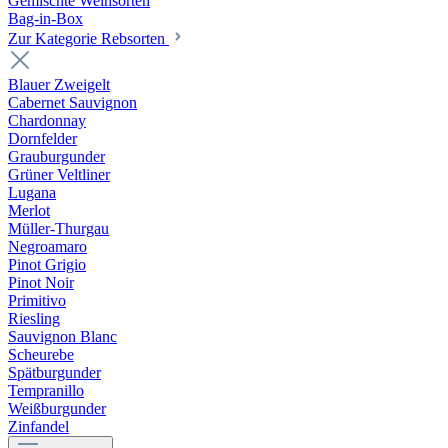
Gemischte Weinsorten
Bag-in-Box
Zur Kategorie Rebsorten
Blauer Zweigelt
Cabernet Sauvignon
Chardonnay
Dornfelder
Grauburgunder
Grüner Veltliner
Lugana
Merlot
Müller-Thurgau
Negroamaro
Pinot Grigio
Pinot Noir
Primitivo
Riesling
Sauvignon Blanc
Scheurebe
Spätburgunder
Tempranillo
Weißburgunder
Zinfandel