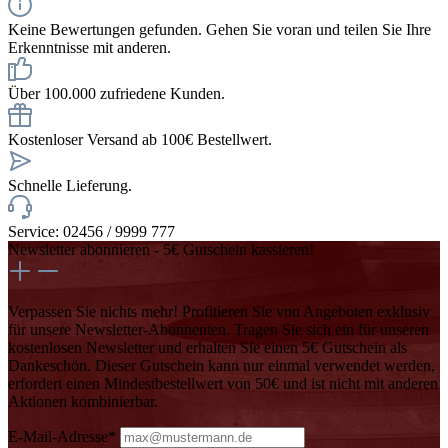
Keine Bewertungen gefunden. Gehen Sie voran und teilen Sie Ihre
Erkenntnisse mit anderen.
Über 100.000 zufriedene Kunden.
Kostenloser Versand ab 100€ Bestellwert.
Schnelle Lieferung.
Service: 02456 / 9999 777
Newsletter abonnieren - 5€ Gutschein kassieren!
Verpassen Sie nichts mehr! Profitieren Sie von Angeboten exklusiv
für unsere Newsletter-Abonnenten. Tragen Sie sich ein für unseren
kostenlosen Newsletter und erhalten Sie einen 5€ Gutschein als
Dankeschön. Dieser Gutschein kann nur einmal verwendet werden,
erfordert einen Mindestbestellwert von 50€ und ist nicht mit anderen
Aktionen kombinierbar.
E-Mail-Adresse*