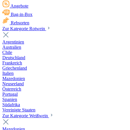
Angebote
Bag-in-Box
Rebsorten
Zur Kategorie Rotwein
Argentinien
Australien
Chile
Deutschland
Frankreich
Griechenland
Italien
Mazedonien
Neuseeland
Österreich
Portugal
Spanien
Südafrika
Vereinigte Staaten
Zur Kategorie Weißwein
Mazedonien