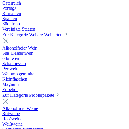
Österreich
Portugal
Rumänien
Spanien
Südafrika
Vereinigte Staaten
Zur Kategorie Weitere Weinarten
Alkoholfreier Wein
Süß-Dessertwein
Glühwein
Schaumwein
Perlwein
Weinmixgetränke
Kleinflaschen
Magnum
Zubehör
Zur Kategorie Probierpakete
Alkoholfreie Weine
Rotweine
Roséweine
Weißweine