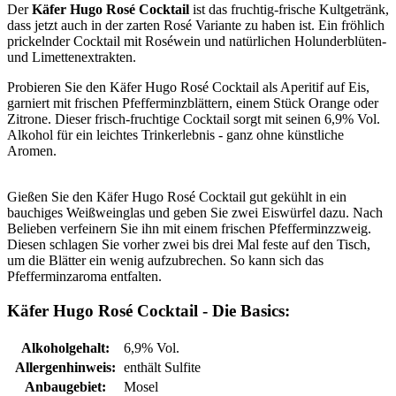
Der
Käfer Hugo Rosé Cocktail
ist das fruchtig-frische Kultgetränk,
dass jetzt auch in der zarten Rosé Variante zu haben ist. Ein fröhlich
prickelnder Cocktail mit Roséwein und natürlichen Holunderblüten-
und Limettenextrakten.
Probieren Sie den Käfer Hugo Rosé Cocktail als Aperitif auf Eis,
garniert mit frischen Pfefferminzblättern, einem Stück Orange oder
Zitrone. Dieser frisch-fruchtige Cocktail sorgt mit seinen 6,9% Vol.
Alkohol für ein leichtes Trinkerlebnis - ganz ohne künstliche
Aromen.
Gießen Sie den Käfer Hugo Rosé Cocktail gut gekühlt in ein
bauchiges Weißweinglas und geben Sie zwei Eiswürfel dazu. Nach
Belieben verfeinern Sie ihn mit einem frischen Pfefferminzzweig.
Diesen schlagen Sie vorher zwei bis drei Mal feste auf den Tisch,
um die Blätter ein wenig aufzubrechen. So kann sich das
Pfefferminzaroma entfalten.
Käfer Hugo Rosé Cocktail - Die Basics:
Alkoholgehalt:
6,9% Vol.
Allergenhinweis:
enthält Sulfite
Anbaugebiet:
Mosel