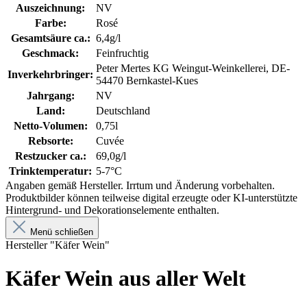
Auszeichnung:
NV
Farbe:
Rosé
Gesamtsäure ca.:
6,4g/l
Geschmack:
Feinfruchtig
Peter Mertes KG Weingut-Weinkellerei, DE-
Inverkehrbringer:
54470 Bernkastel-Kues
Jahrgang:
NV
Land:
Deutschland
Netto-Volumen:
0,75l
Rebsorte:
Cuvée
Restzucker ca.:
69,0g/l
Trinktemperatur:
5-7°C
Angaben gemäß Hersteller. Irrtum und Änderung vorbehalten.
Produktbilder können teilweise digital erzeugte oder KI-unterstützte
Hintergrund- und Dekorationselemente enthalten.
Menü schließen
Hersteller "Käfer Wein"
Käfer Wein aus aller Welt