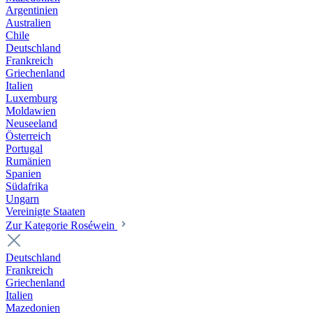
Argentinien
Australien
Chile
Deutschland
Frankreich
Griechenland
Italien
Luxemburg
Moldawien
Neuseeland
Österreich
Portugal
Rumänien
Spanien
Südafrika
Ungarn
Vereinigte Staaten
Zur Kategorie Roséwein
Deutschland
Frankreich
Griechenland
Italien
Mazedonien