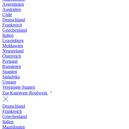
Argentinien
Australien
Chile
Deutschland
Frankreich
Griechenland
Italien
Luxemburg
Moldawien
Neuseeland
Österreich
Portugal
Rumänien
Spanien
Südafrika
Ungarn
Vereinigte Staaten
Zur Kategorie Roséwein
Deutschland
Frankreich
Griechenland
Italien
Mazedonien