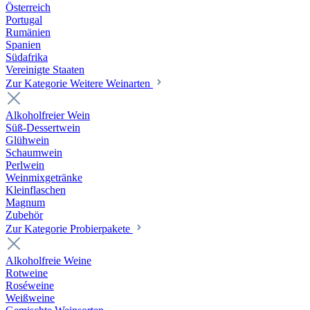
Österreich
Portugal
Rumänien
Spanien
Südafrika
Vereinigte Staaten
Zur Kategorie Weitere Weinarten
Alkoholfreier Wein
Süß-Dessertwein
Glühwein
Schaumwein
Perlwein
Weinmixgetränke
Kleinflaschen
Magnum
Zubehör
Zur Kategorie Probierpakete
Alkoholfreie Weine
Rotweine
Roséweine
Weißweine