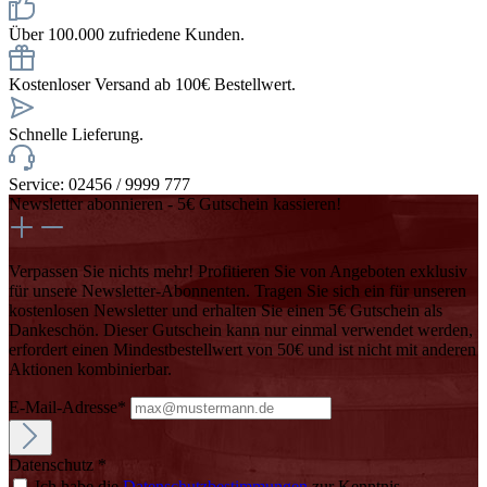
Über 100.000 zufriedene Kunden.
Kostenloser Versand ab 100€ Bestellwert.
Schnelle Lieferung.
Service: 02456 / 9999 777
Newsletter abonnieren - 5€ Gutschein kassieren!
Verpassen Sie nichts mehr! Profitieren Sie von Angeboten exklusiv
für unsere Newsletter-Abonnenten. Tragen Sie sich ein für unseren
kostenlosen Newsletter und erhalten Sie einen 5€ Gutschein als
Dankeschön. Dieser Gutschein kann nur einmal verwendet werden,
erfordert einen Mindestbestellwert von 50€ und ist nicht mit anderen
Aktionen kombinierbar.
E-Mail-Adresse*
Datenschutz *
Ich habe die
Datenschutzbestimmungen
zur Kenntnis