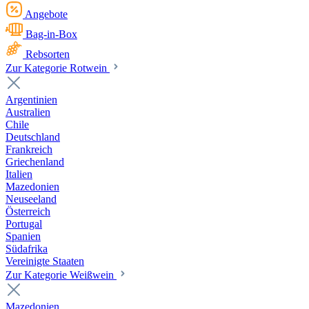
Angebote
Bag-in-Box
Rebsorten
Zur Kategorie Rotwein
Argentinien
Australien
Chile
Deutschland
Frankreich
Griechenland
Italien
Mazedonien
Neuseeland
Österreich
Portugal
Spanien
Südafrika
Vereinigte Staaten
Zur Kategorie Weißwein
Mazedonien