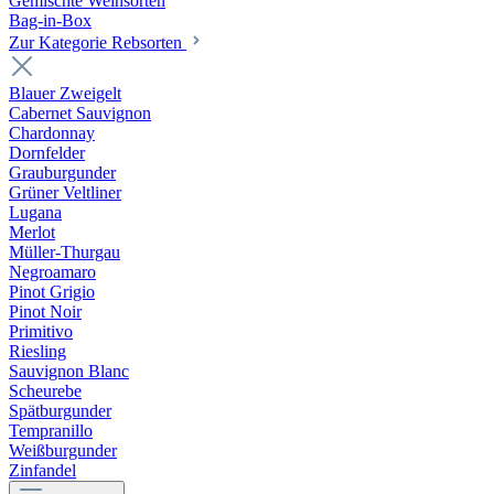
Gemischte Weinsorten
Bag-in-Box
Zur Kategorie Rebsorten
Blauer Zweigelt
Cabernet Sauvignon
Chardonnay
Dornfelder
Grauburgunder
Grüner Veltliner
Lugana
Merlot
Müller-Thurgau
Negroamaro
Pinot Grigio
Pinot Noir
Primitivo
Riesling
Sauvignon Blanc
Scheurebe
Spätburgunder
Tempranillo
Weißburgunder
Zinfandel