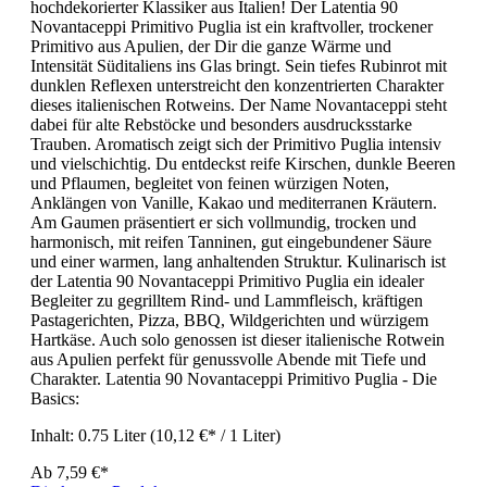
hochdekorierter Klassiker aus Italien! Der Latentia 90
Novantaceppi Primitivo Puglia ist ein kraftvoller, trockener
Primitivo aus Apulien, der Dir die ganze Wärme und
Intensität Süditaliens ins Glas bringt. Sein tiefes Rubinrot mit
dunklen Reflexen unterstreicht den konzentrierten Charakter
dieses italienischen Rotweins. Der Name Novantaceppi steht
dabei für alte Rebstöcke und besonders ausdrucksstarke
Trauben. Aromatisch zeigt sich der Primitivo Puglia intensiv
und vielschichtig. Du entdeckst reife Kirschen, dunkle Beeren
und Pflaumen, begleitet von feinen würzigen Noten,
Anklängen von Vanille, Kakao und mediterranen Kräutern.
Am Gaumen präsentiert er sich vollmundig, trocken und
harmonisch, mit reifen Tanninen, gut eingebundener Säure
und einer warmen, lang anhaltenden Struktur. Kulinarisch ist
der Latentia 90 Novantaceppi Primitivo Puglia ein idealer
Begleiter zu gegrilltem Rind- und Lammfleisch, kräftigen
Pastagerichten, Pizza, BBQ, Wildgerichten und würzigem
Hartkäse. Auch solo genossen ist dieser italienische Rotwein
aus Apulien perfekt für genussvolle Abende mit Tiefe und
Charakter. Latentia 90 Novantaceppi Primitivo Puglia - Die
Basics:
Inhalt:
0.75 Liter
(10,12 €* / 1 Liter)
Ab
7,59 €*