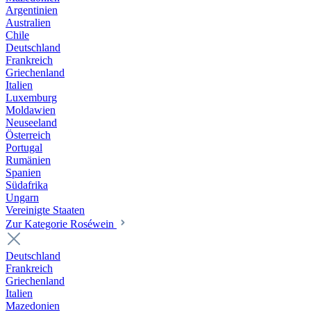
Argentinien
Australien
Chile
Deutschland
Frankreich
Griechenland
Italien
Luxemburg
Moldawien
Neuseeland
Österreich
Portugal
Rumänien
Spanien
Südafrika
Ungarn
Vereinigte Staaten
Zur Kategorie Roséwein
Deutschland
Frankreich
Griechenland
Italien
Mazedonien