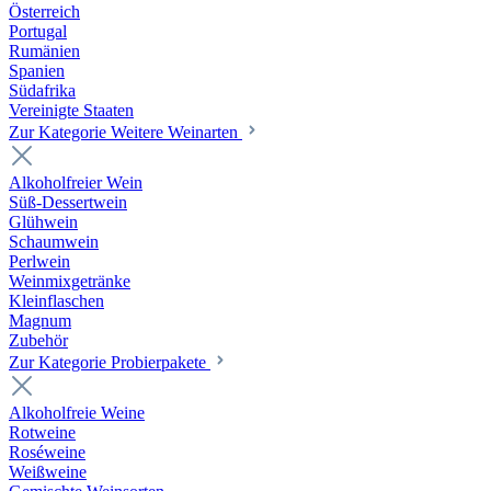
Österreich
Portugal
Rumänien
Spanien
Südafrika
Vereinigte Staaten
Zur Kategorie Weitere Weinarten
Alkoholfreier Wein
Süß-Dessertwein
Glühwein
Schaumwein
Perlwein
Weinmixgetränke
Kleinflaschen
Magnum
Zubehör
Zur Kategorie Probierpakete
Alkoholfreie Weine
Rotweine
Roséweine
Weißweine