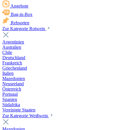
Angebote
Bag-in-Box
Rebsorten
Zur Kategorie Rotwein
Argentinien
Australien
Chile
Deutschland
Frankreich
Griechenland
Italien
Mazedonien
Neuseeland
Österreich
Portugal
Spanien
Südafrika
Vereinigte Staaten
Zur Kategorie Weißwein
Mazedonien