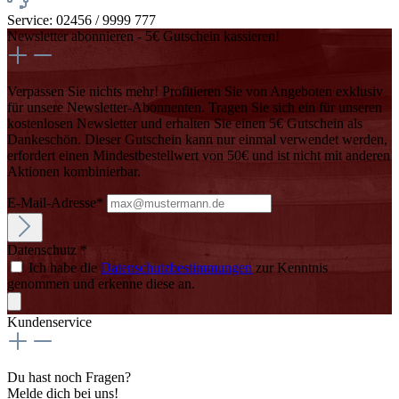
Service: 02456 / 9999 777
Newsletter abonnieren - 5€ Gutschein kassieren!
Verpassen Sie nichts mehr! Profitieren Sie von Angeboten exklusiv
für unsere Newsletter-Abonnenten. Tragen Sie sich ein für unseren
kostenlosen Newsletter und erhalten Sie einen 5€ Gutschein als
Dankeschön. Dieser Gutschein kann nur einmal verwendet werden,
erfordert einen Mindestbestellwert von 50€ und ist nicht mit anderen
Aktionen kombinierbar.
E-Mail-Adresse*
Datenschutz *
Ich habe die
Datenschutzbestimmungen
zur Kenntnis
genommen und erkenne diese an.
Kundenservice
Du hast noch Fragen?
Melde dich bei uns!