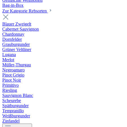
Gemischte Weinsorten
Bag-in-Box
Zur Kategorie Rebsorten
Blauer Zweigelt
Cabernet Sauvignon
Chardonnay
Dornfelder
Grauburgunder
Grüner Veltliner
Lugana
Merlot
Müller-Thurgau
Negroamaro
Pinot Grigio
Pinot Noir
Primitivo
Riesling
Sauvignon Blanc
Scheurebe
Spätburgunder
Tempranillo
Weißburgunder
Zinfandel