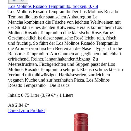
Los Molinos Rosado Tempranillo, trocken, 0,75l
Los Molinos Rosado Tempranillo Der Los Molinos Rosado
Tempranillo aus der spanischen Anbauregion La
Mancha kombiniert die Frische von leichten Weißweinen mit
der Struktur eines dichten Rotweins. Heraus kommt beim Los
Molinos Rosado Tempranillo eine klassische Rosé-Farbe.
Geschmacklich ist dieser spanische Rosé leicht, rein, frisch
und fruchtig. So führt der Los Molinos Rosado Tempranillo
die Aromen von frischen Beeren an die Nase – typisch für die
Rebsorte Tempranillo. Am Gaumen ausgeglichen und lebhaft
erfrischend. Reiner, langanhaltender Abgang. Zu
Meeresfrüchten, Fischgerichten und Suppen passt der Los
Molinos Rosado Tempranillo sehr gut. Ebenso schmeckt er im
Verbund mit mildwürzigen Hartkäsesorten, zur leichten
veganen Küche und zur herzhaften Pizza. Los Molinos
Rosado Tempranillo - Die Basics:
Inhalt:
0.75 Liter
(3,79 €* / 1 Liter)
Ab
2,84 €*
Direkt zum Produkt