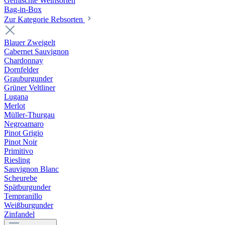
Gemischte Weinsorten
Bag-in-Box
Zur Kategorie Rebsorten
Blauer Zweigelt
Cabernet Sauvignon
Chardonnay
Dornfelder
Grauburgunder
Grüner Veltliner
Lugana
Merlot
Müller-Thurgau
Negroamaro
Pinot Grigio
Pinot Noir
Primitivo
Riesling
Sauvignon Blanc
Scheurebe
Spätburgunder
Tempranillo
Weißburgunder
Zinfandel