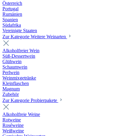
Österreich
Portugal
Rumänien
Spanien
Südafrika
Vereinigte Staaten
Zur Kategorie Weitere Weinarten
Alkoholfreier Wein
Süß-Dessertwein
Glühwein
Schaumwein
Perlwein
Weinmixgetränke
Kleinflaschen
Magnum
Zubehör
Zur Kategorie Probierpakete
Alkoholfreie Weine
Rotweine
Roséweine
Weißweine