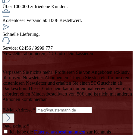
Über 100.000 zufriedene Kunden.
Kostenloser Versand ab 100€ Bestellwert.
Schnelle Lieferung.
Service: 02456 / 9999 777
Newsletter abonnieren - 5€ Gutschein kassieren!
Verpassen Sie nichts mehr! Profitieren Sie von Angeboten exklusiv
für unsere Newsletter-Abonnenten. Tragen Sie sich ein für unseren
kostenlosen Newsletter und erhalten Sie einen 5€ Gutschein als
Dankeschön. Dieser Gutschein kann nur einmal verwendet werden,
erfordert einen Mindestbestellwert von 50€ und ist nicht mit anderen
Aktionen kombinierbar.
E-Mail-Adresse*
Datenschutz *
Ich habe die
Datenschutzbestimmungen
zur Kenntnis