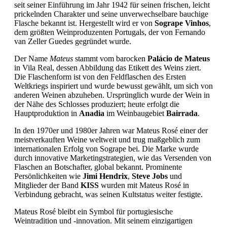
seit seiner Einführung im Jahr 1942 für seinen frischen, leicht
prickelnden Charakter und seine unverwechselbare bauchige
Flasche bekannt ist.
Hergestellt wird er von
Sogrape Vinhos
,
dem größten Weinproduzenten Portugals, der von Fernando
van Zeller Guedes gegründet wurde.
Der Name
Mateus
stammt vom barocken
Palácio de Mateus
in Vila Real, dessen Abbildung das Etikett des Weins ziert.
Die Flaschenform ist von den Feldflaschen des Ersten
Weltkriegs inspiriert und wurde bewusst gewählt, um sich von
anderen Weinen abzuheben.
Ursprünglich wurde der Wein in
der Nähe des Schlosses produziert; heute erfolgt die
Hauptproduktion in
Anadia
im Weinbaugebiet
Bairrada
.
In den 1970er und 1980er Jahren war Mateus Rosé einer der
meistverkauften Weine weltweit und trug maßgeblich zum
internationalen Erfolg von Sogrape bei.
Die Marke wurde
durch innovative Marketingstrategien, wie das Versenden von
Flaschen an Botschafter, global bekannt.
Prominente
Persönlichkeiten wie
Jimi Hendrix
,
Steve Jobs
und
Mitglieder der Band
KISS
wurden mit Mateus Rosé in
Verbindung gebracht, was seinen Kultstatus weiter festigte.
Mateus Rosé bleibt ein Symbol für portugiesische
Weintradition und -innovation.
Mit seinem einzigartigen