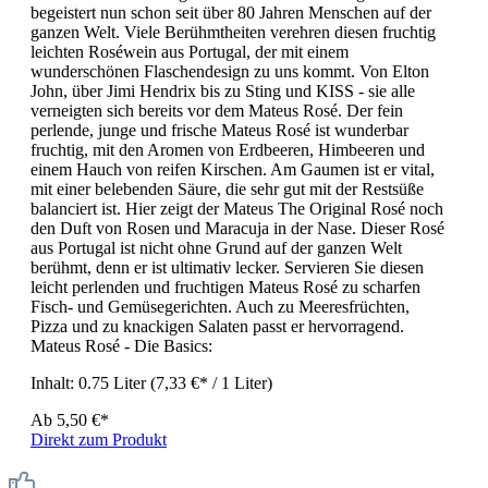
begeistert nun schon seit über 80 Jahren Menschen auf der
ganzen Welt. Viele Berühmtheiten verehren diesen fruchtig
leichten Roséwein aus Portugal, der mit einem
wunderschönen Flaschendesign zu uns kommt. Von Elton
John, über Jimi Hendrix bis zu Sting und KISS - sie alle
verneigten sich bereits vor dem Mateus Rosé. Der fein
perlende, junge und frische Mateus Rosé ist wunderbar
fruchtig, mit den Aromen von Erdbeeren, Himbeeren und
einem Hauch von reifen Kirschen. Am Gaumen ist er vital,
mit einer belebenden Säure, die sehr gut mit der Restsüße
balanciert ist. Hier zeigt der Mateus The Original Rosé noch
den Duft von Rosen und Maracuja in der Nase. Dieser Rosé
aus Portugal ist nicht ohne Grund auf der ganzen Welt
berühmt, denn er ist ultimativ lecker. Servieren Sie diesen
leicht perlenden und fruchtigen Mateus Rosé zu scharfen
Fisch- und Gemüsegerichten. Auch zu Meeresfrüchten,
Pizza und zu knackigen Salaten passt er hervorragend.
Mateus Rosé - Die Basics:
Inhalt:
0.75 Liter
(7,33 €* / 1 Liter)
Ab
5,50 €*
Direkt zum Produkt