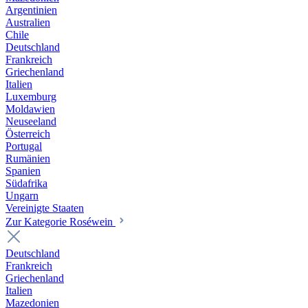
Argentinien
Australien
Chile
Deutschland
Frankreich
Griechenland
Italien
Luxemburg
Moldawien
Neuseeland
Österreich
Portugal
Rumänien
Spanien
Südafrika
Ungarn
Vereinigte Staaten
Zur Kategorie Roséwein
Deutschland
Frankreich
Griechenland
Italien
Mazedonien