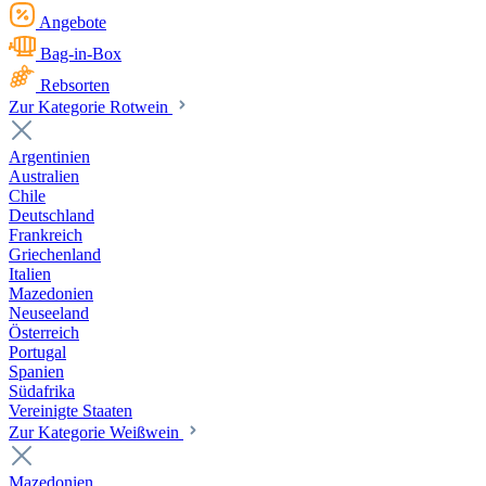
Angebote
Bag-in-Box
Rebsorten
Zur Kategorie Rotwein
Argentinien
Australien
Chile
Deutschland
Frankreich
Griechenland
Italien
Mazedonien
Neuseeland
Österreich
Portugal
Spanien
Südafrika
Vereinigte Staaten
Zur Kategorie Weißwein
Mazedonien