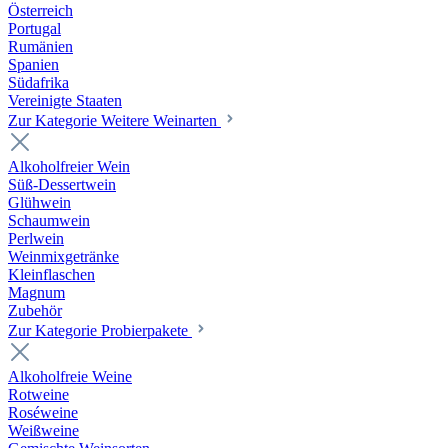
Österreich
Portugal
Rumänien
Spanien
Südafrika
Vereinigte Staaten
Zur Kategorie Weitere Weinarten
Alkoholfreier Wein
Süß-Dessertwein
Glühwein
Schaumwein
Perlwein
Weinmixgetränke
Kleinflaschen
Magnum
Zubehör
Zur Kategorie Probierpakete
Alkoholfreie Weine
Rotweine
Roséweine
Weißweine