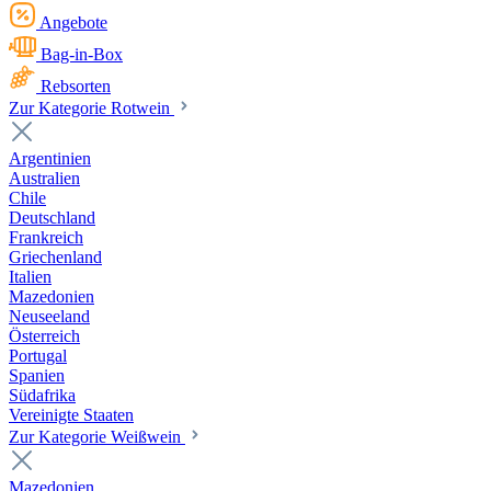
Angebote
Bag-in-Box
Rebsorten
Zur Kategorie Rotwein
Argentinien
Australien
Chile
Deutschland
Frankreich
Griechenland
Italien
Mazedonien
Neuseeland
Österreich
Portugal
Spanien
Südafrika
Vereinigte Staaten
Zur Kategorie Weißwein
Mazedonien