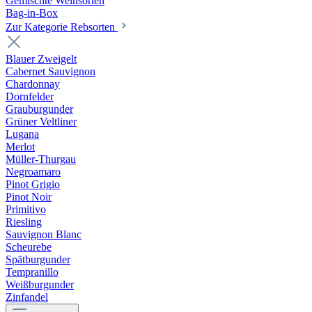
Gemischte Weinsorten
Bag-in-Box
Zur Kategorie Rebsorten
Blauer Zweigelt
Cabernet Sauvignon
Chardonnay
Dornfelder
Grauburgunder
Grüner Veltliner
Lugana
Merlot
Müller-Thurgau
Negroamaro
Pinot Grigio
Pinot Noir
Primitivo
Riesling
Sauvignon Blanc
Scheurebe
Spätburgunder
Tempranillo
Weißburgunder
Zinfandel