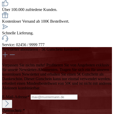
Über 100.000 zufriedene Kunden.
Kostenloser Versand ab 100€ Bestellwert.
Schnelle Lieferung.
Service: 02456 / 9999 777
Newsletter abonnieren - 5€ Gutschein kassieren!
Verpassen Sie nichts mehr! Profitieren Sie von Angeboten exklusiv
für unsere Newsletter-Abonnenten. Tragen Sie sich ein für unseren
kostenlosen Newsletter und erhalten Sie einen 5€ Gutschein als
Dankeschön. Dieser Gutschein kann nur einmal verwendet werden,
erfordert einen Mindestbestellwert von 50€ und ist nicht mit anderen
Aktionen kombinierbar.
E-Mail-Adresse*
Datenschutz *