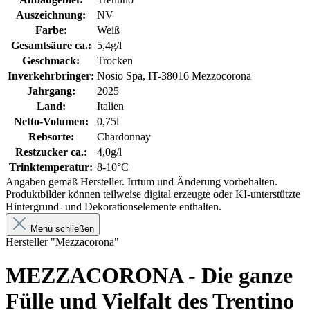
Auszeichnung:
NV
Farbe:
Weiß
Gesamtsäure ca.:
5,4g/l
Geschmack:
Trocken
Inverkehrbringer:
Nosio Spa, IT-38016 Mezzocorona
Jahrgang:
2025
Land:
Italien
Netto-Volumen:
0,75l
Rebsorte:
Chardonnay
Restzucker ca.:
4,0g/l
Trinktemperatur:
8-10°C
Angaben gemäß Hersteller. Irrtum und Änderung vorbehalten.
Produktbilder können teilweise digital erzeugte oder KI-unterstützte
Hintergrund- und Dekorationselemente enthalten.
Menü schließen
Hersteller "Mezzacorona"
MEZZACORONA - Die ganze
Fülle und Vielfalt des Trentino