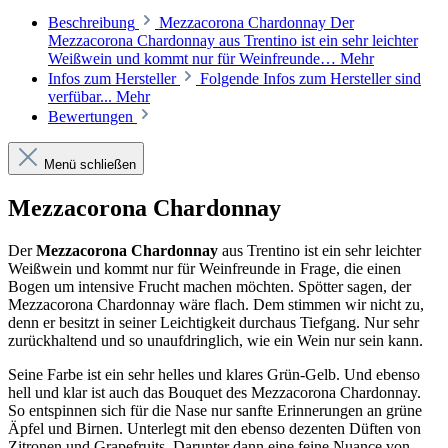
Beschreibung
Mezzacorona Chardonnay Der
Mezzacorona Chardonnay aus Trentino ist ein sehr leichter
Weißwein und kommt nur für Weinfreunde…
Mehr
Infos zum Hersteller
Folgende Infos zum Hersteller sind
verfübar...
Mehr
Bewertungen
Menü schließen
Mezzacorona Chardonnay
Der
Mezzacorona Chardonnay
aus Trentino ist ein sehr leichter
Weißwein und kommt nur für Weinfreunde in Frage, die einen
Bogen um intensive Frucht machen möchten. Spötter sagen, der
Mezzacorona Chardonnay wäre flach. Dem stimmen wir nicht zu,
denn er besitzt in seiner Leichtigkeit durchaus Tiefgang. Nur sehr
zurückhaltend und so unaufdringlich, wie ein Wein nur sein kann.
Seine Farbe ist ein sehr helles und klares Grün-Gelb. Und ebenso
hell und klar ist auch das Bouquet des Mezzacorona Chardonnay.
So entspinnen sich für die Nase nur sanfte Erinnerungen an grüne
Äpfel und Birnen. Unterlegt mit den ebenso dezenten Düften von
Zitronen und Grapefruits. Darunter dann eine feine Nuance von