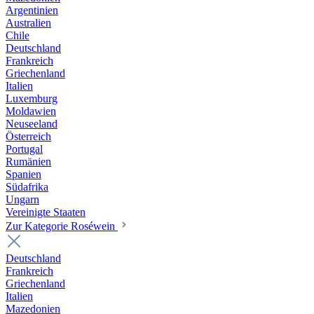
Argentinien
Australien
Chile
Deutschland
Frankreich
Griechenland
Italien
Luxemburg
Moldawien
Neuseeland
Österreich
Portugal
Rumänien
Spanien
Südafrika
Ungarn
Vereinigte Staaten
Zur Kategorie Roséwein
Deutschland
Frankreich
Griechenland
Italien
Mazedonien