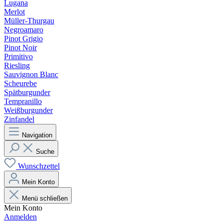
Lugana
Merlot
Müller-Thurgau
Negroamaro
Pinot Grigio
Pinot Noir
Primitivo
Riesling
Sauvignon Blanc
Scheurebe
Spätburgunder
Tempranillo
Weißburgunder
Zinfandel
Navigation
Suche
Wunschzettel
Mein Konto
Menü schließen
Mein Konto
Anmelden