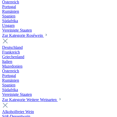
Österreich
Portugal
Rumänien
Spanien
Südafrika
Ungarn
Vereinigte Staaten
Zur Kategorie Roséwein
Deutschland
Frankreich
Griechenland
Italien
Mazedonien
Österreich
Portugal
Rumänien
Spanien
Südafrika
Vereinigte Staaten
Zur Kategorie Weitere Weinarten
Alkoholfreier Wein
Süß-Dessertwein