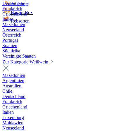
Deutschland
Angebote
Frankreich
Bag-in-Box
Griechenland
Italien
Rebsorten
Mazedonien
Neuseeland
Österreich
Portugal
Spanien
Südafrika
Vereinigte Staaten
Zur Kategorie Weißwein
Mazedonien
Argentinien
Australien
Chile
Deutschland
Frankreich
Griechenland
Italien
Luxemburg
Moldawien
Neuseeland