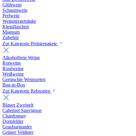
Glühwein
Schaumwein
Perlwein
Weinmixgetränke
Kleinflaschen
Magnum
Zubehör
Zur Kategorie Probierpakete
Alkoholfreie Weine
Rotweine
Roséweine
Weißweine
Gemischte Weinsorten
Bag-in-Box
Zur Kategorie Rebsorten
Blauer Zweigelt
Cabernet Sauvignon
Chardonnay
Dornfelder
Grauburgunder
Grüner Veltliner