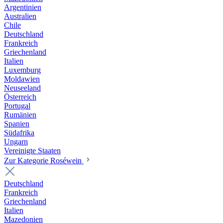
Argentinien
Australien
Chile
Deutschland
Frankreich
Griechenland
Italien
Luxemburg
Moldawien
Neuseeland
Österreich
Portugal
Rumänien
Spanien
Südafrika
Ungarn
Vereinigte Staaten
Zur Kategorie Roséwein
Deutschland
Frankreich
Griechenland
Italien
Mazedonien