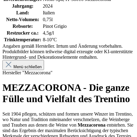
Jahrgang:
2024
Land:
Italien
Netto-Volumen:
0,75l
Rebsorte:
Pinot Grigio
Restzucker ca.:
4,5g/l
Trinktemperatur:
8-10°C
Angaben gemäß Hersteller. Irrtum und Änderung vorbehalten.
Produktbilder können teilweise digital erzeugte oder KI-unterstützte
Hintergrund- und Dekorationselemente enthalten.
Menü schließen
Hersteller "Mezzacorona"
MEZZACORONA - Die ganze
Fülle und Vielfalt des Trentino
Seit 1904 pflegen, schützen und formen unsere Winzer im Trentino,
wo Natur und Tradition miteinander verschmelzen, die Weinberge
und Trauben aus denen die Weine von
Mezzacorona
entstehen. Sie
sind das Ergebnis der maximalen Berücksichtigung der typischen
Merkmale der verschiedenen Rebsorten und Ausdruck des Terroirs