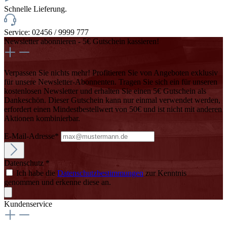
Schnelle Lieferung.
Service: 02456 / 9999 777
Newsletter abonnieren - 5€ Gutschein kassieren!
Verpassen Sie nichts mehr! Profitieren Sie von Angeboten exklusiv
für unsere Newsletter-Abonnenten. Tragen Sie sich ein für unseren
kostenlosen Newsletter und erhalten Sie einen 5€ Gutschein als
Dankeschön. Dieser Gutschein kann nur einmal verwendet werden,
erfordert einen Mindestbestellwert von 50€ und ist nicht mit anderen
Aktionen kombinierbar.
E-Mail-Adresse*
Datenschutz *
Ich habe die
Datenschutzbestimmungen
zur Kenntnis
genommen und erkenne diese an.
Kundenservice