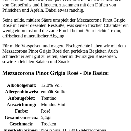
von Grapefruits und Limetten, zusammen mit den Düften von
Pfirsichen und Äpfeln. Dabei etwas rauchig.
Seine milde, mittlere Säure umspielt der Mezzacorona Pinot Grigio
Rosé mit einer dezenten Restsüße, was seinen frischen Charakter ein
wenig einbremst und die zarte Frucht betont. Sehr leichte Textur,
erfrischend mineralischer Abgang.
Für milde Vorspeisen und magere Fischgerichte haben wir mit dem
Mezzacorona Pinot Grigio Rosé den perfekten Begleiter. Auch
schmeckt er sehr gut zu reifen, aber mildwürzigen Käsesorten,
sowie zu leichten Salaten und Snacks.
Mezzacorona Pinot Grigio Rosé - Die Basics:
Alkoholgehalt:
12,0% Vol.
Allergenhinweis:
enthält Sulfite
Anbaugebiet:
Trentino
Auszeichnung:
Mundus Vini
Farbe:
Rosé
Gesamtsäure ca.:
5,4g/l
Geschmack:
Trocken
Inverkehrbringer:
Nosio Spa, IT-38016 Mezzocorona