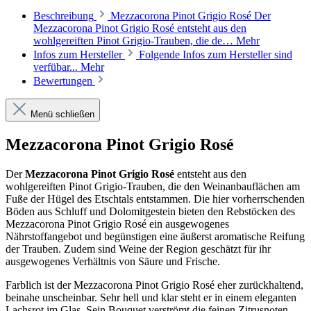
Beschreibung
Mezzacorona Pinot Grigio Rosé Der
Mezzacorona Pinot Grigio Rosé entsteht aus den
wohlgereiften Pinot Grigio-Trauben, die de…
Mehr
Infos zum Hersteller
Folgende Infos zum Hersteller sind
verfübar...
Mehr
Bewertungen
Menü schließen
Mezzacorona Pinot Grigio Rosé
Der
Mezzacorona Pinot Grigio Rosé
entsteht aus den
wohlgereiften Pinot Grigio-Trauben, die den Weinanbauflächen am
Fuße der Hügel des Etschtals entstammen. Die hier vorherrschenden
Böden aus Schluff und Dolomitgestein bieten den Rebstöcken des
Mezzacorona Pinot Grigio Rosé ein ausgewogenes
Nährstoffangebot und begünstigen eine äußerst aromatische Reifung
der Trauben. Zudem sind Weine der Region geschätzt für ihr
ausgewogenes Verhältnis von Säure und Frische.
Farblich ist der Mezzacorona Pinot Grigio Rosé eher zurückhaltend,
beinahe unscheinbar. Sehr hell und klar steht er in einem eleganten
Lachsrot im Glas. Sein Bouquet verströmt die feinen Zitrusnoten