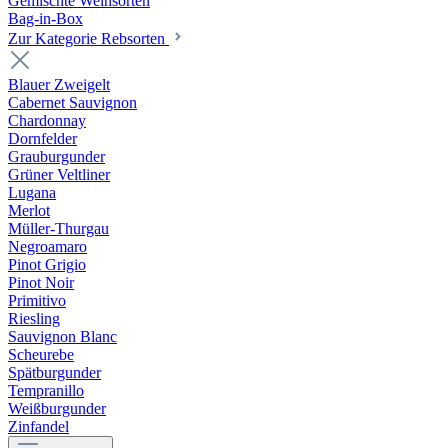
Gemischte Weinsorten
Bag-in-Box
Zur Kategorie Rebsorten
Blauer Zweigelt
Cabernet Sauvignon
Chardonnay
Dornfelder
Grauburgunder
Grüner Veltliner
Lugana
Merlot
Müller-Thurgau
Negroamaro
Pinot Grigio
Pinot Noir
Primitivo
Riesling
Sauvignon Blanc
Scheurebe
Spätburgunder
Tempranillo
Weißburgunder
Zinfandel