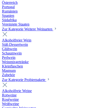
Österreich
Portugal
Rumänien
Spanien
Südafrika
Vereinigte Staaten
Zur Kategorie Weitere Weinarten
Alkoholfreier Wein
Süß-Dessertwein
Glühwein
Schaumwein
Perlwein
Weinmixgetränke
Kleinflaschen
Magnum
Zubehör
Zur Kategorie Probierpakete
Alkoholfreie Weine
Rotweine
Roséweine
Weißweine