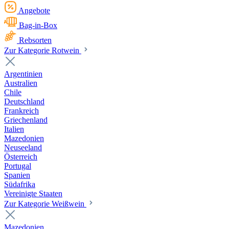
Angebote
Bag-in-Box
Rebsorten
Zur Kategorie Rotwein
Argentinien
Australien
Chile
Deutschland
Frankreich
Griechenland
Italien
Mazedonien
Neuseeland
Österreich
Portugal
Spanien
Südafrika
Vereinigte Staaten
Zur Kategorie Weißwein
Mazedonien