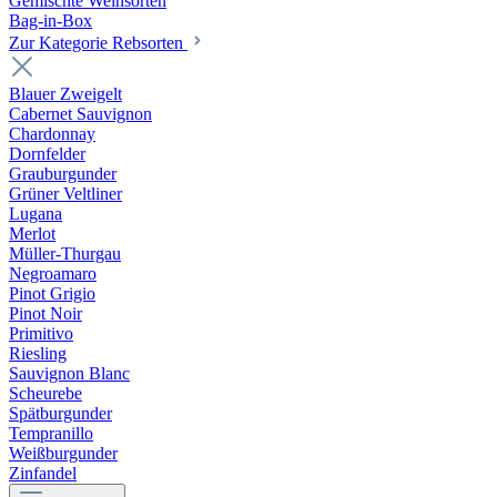
Gemischte Weinsorten
Bag-in-Box
Zur Kategorie Rebsorten
Blauer Zweigelt
Cabernet Sauvignon
Chardonnay
Dornfelder
Grauburgunder
Grüner Veltliner
Lugana
Merlot
Müller-Thurgau
Negroamaro
Pinot Grigio
Pinot Noir
Primitivo
Riesling
Sauvignon Blanc
Scheurebe
Spätburgunder
Tempranillo
Weißburgunder
Zinfandel