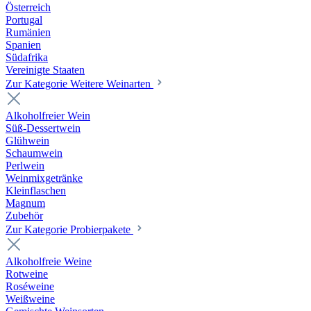
Österreich
Portugal
Rumänien
Spanien
Südafrika
Vereinigte Staaten
Zur Kategorie Weitere Weinarten
Alkoholfreier Wein
Süß-Dessertwein
Glühwein
Schaumwein
Perlwein
Weinmixgetränke
Kleinflaschen
Magnum
Zubehör
Zur Kategorie Probierpakete
Alkoholfreie Weine
Rotweine
Roséweine
Weißweine