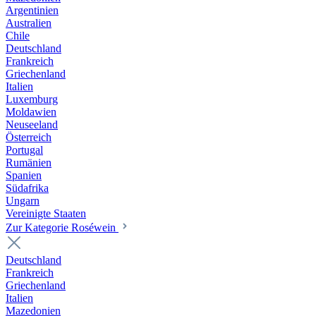
Argentinien
Australien
Chile
Deutschland
Frankreich
Griechenland
Italien
Luxemburg
Moldawien
Neuseeland
Österreich
Portugal
Rumänien
Spanien
Südafrika
Ungarn
Vereinigte Staaten
Zur Kategorie Roséwein
Deutschland
Frankreich
Griechenland
Italien
Mazedonien