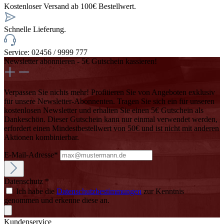
Kostenloser Versand ab 100€ Bestellwert.
Schnelle Lieferung.
Service: 02456 / 9999 777
Newsletter abonnieren - 5€ Gutschein kassieren!
Verpassen Sie nichts mehr! Profitieren Sie von Angeboten exklusiv
für unsere Newsletter-Abonnenten. Tragen Sie sich ein für unseren
kostenlosen Newsletter und erhalten Sie einen 5€ Gutschein als
Dankeschön. Dieser Gutschein kann nur einmal verwendet werden,
erfordert einen Mindestbestellwert von 50€ und ist nicht mit anderen
Aktionen kombinierbar.
E-Mail-Adresse*
Datenschutz *
Ich habe die
Datenschutzbestimmungen
zur Kenntnis
genommen und erkenne diese an.
Kundenservice