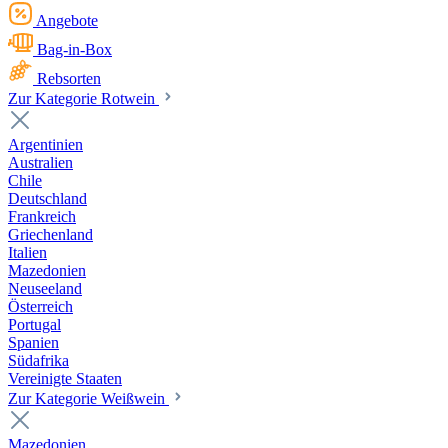
Angebote
Bag-in-Box
Rebsorten
Zur Kategorie Rotwein
Argentinien
Australien
Chile
Deutschland
Frankreich
Griechenland
Italien
Mazedonien
Neuseeland
Österreich
Portugal
Spanien
Südafrika
Vereinigte Staaten
Zur Kategorie Weißwein
Mazedonien