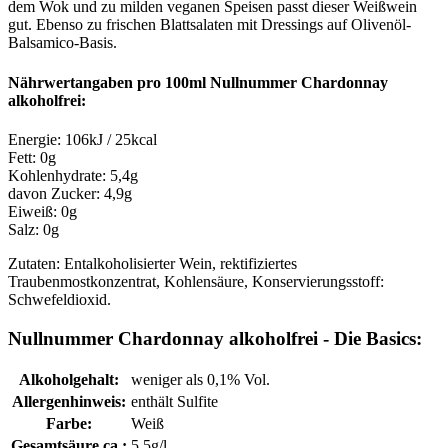
dem Wok und zu milden veganen Speisen passt dieser Weißwein
gut. Ebenso zu frischen Blattsalaten mit Dressings auf Olivenöl-
Balsamico-Basis.
Nährwertangaben pro 100ml Nullnummer Chardonnay
alkoholfrei:
Energie: 106kJ / 25kcal
Fett: 0g
Kohlenhydrate: 5,4g
davon Zucker: 4,9g
Eiweiß: 0g
Salz: 0g
Zutaten: Entalkoholisierter Wein, rektifiziertes
Traubenmostkonzentrat, Kohlensäure, Konservierungsstoff:
Schwefeldioxid.
Nullnummer Chardonnay alkoholfrei - Die Basics:
Alkoholgehalt:
weniger als 0,1% Vol.
Allergenhinweis:
enthält Sulfite
Farbe:
Weiß
Gesamtsäure ca.:
5,5g/l