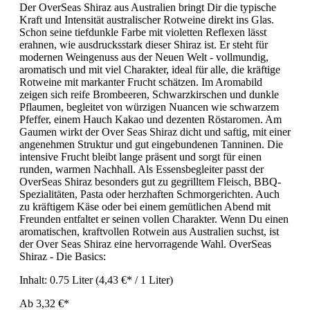
Der OverSeas Shiraz aus Australien bringt Dir die typische
Kraft und Intensität australischer Rotweine direkt ins Glas.
Schon seine tiefdunkle Farbe mit violetten Reflexen lässt
erahnen, wie ausdrucksstark dieser Shiraz ist. Er steht für
modernen Weingenuss aus der Neuen Welt - vollmundig,
aromatisch und mit viel Charakter, ideal für alle, die kräftige
Rotweine mit markanter Frucht schätzen. Im Aromabild
zeigen sich reife Brombeeren, Schwarzkirschen und dunkle
Pflaumen, begleitet von würzigen Nuancen wie schwarzem
Pfeffer, einem Hauch Kakao und dezenten Röstaromen. Am
Gaumen wirkt der Over Seas Shiraz dicht und saftig, mit einer
angenehmen Struktur und gut eingebundenen Tanninen. Die
intensive Frucht bleibt lange präsent und sorgt für einen
runden, warmen Nachhall. Als Essensbegleiter passt der
OverSeas Shiraz besonders gut zu gegrilltem Fleisch, BBQ-
Spezialitäten, Pasta oder herzhaften Schmorgerichten. Auch
zu kräftigem Käse oder bei einem gemütlichen Abend mit
Freunden entfaltet er seinen vollen Charakter. Wenn Du einen
aromatischen, kraftvollen Rotwein aus Australien suchst, ist
der Over Seas Shiraz eine hervorragende Wahl. OverSeas
Shiraz - Die Basics:
Inhalt:
0.75 Liter
(4,43 €* / 1 Liter)
Ab
3,32 €*