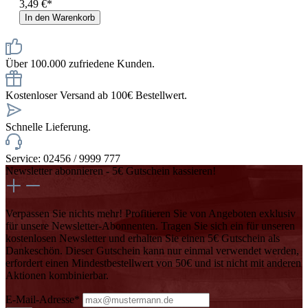
3,49 €*
In den Warenkorb
Über 100.000 zufriedene Kunden.
Kostenloser Versand ab 100€ Bestellwert.
Schnelle Lieferung.
Service: 02456 / 9999 777
Newsletter abonnieren - 5€ Gutschein kassieren!
Verpassen Sie nichts mehr! Profitieren Sie von Angeboten exklusiv
für unsere Newsletter-Abonnenten. Tragen Sie sich ein für unseren
kostenlosen Newsletter und erhalten Sie einen 5€ Gutschein als
Dankeschön. Dieser Gutschein kann nur einmal verwendet werden,
erfordert einen Mindestbestellwert von 50€ und ist nicht mit anderen
Aktionen kombinierbar.
E-Mail-Adresse*