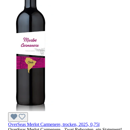
OverSeas Merlot Carmenere, trocken, 2025, 0,75l
OverSeas Merlot Carmenere - Zwei Rebsorten, ein Statement!