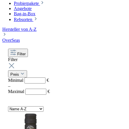
Probierpakete
Angebote
Bag-in-Box
Rebsorten
Hersteller von A-Z
OverSeas
Filter
Filter
Preis
Minimal
€
–
Maximal
€