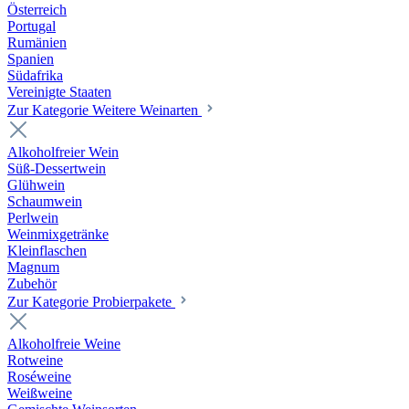
Österreich
Portugal
Rumänien
Spanien
Südafrika
Vereinigte Staaten
Zur Kategorie Weitere Weinarten
Alkoholfreier Wein
Süß-Dessertwein
Glühwein
Schaumwein
Perlwein
Weinmixgetränke
Kleinflaschen
Magnum
Zubehör
Zur Kategorie Probierpakete
Alkoholfreie Weine
Rotweine
Roséweine
Weißweine