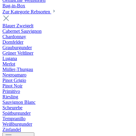
Gemischte Weinsorten
Bag-in-Box
Zur Kategorie Rebsorten
Blauer Zweigelt
Cabernet Sauvignon
Chardonnay
Dornfelder
Grauburgunder
Grüner Veltliner
Lugana
Merlot
Müller-Thurgau
Negroamaro
Pinot Grigio
Pinot Noir
Primitivo
Riesling
Sauvignon Blanc
Scheurebe
Spätburgunder
Tempranillo
Weißburgunder
Zinfandel