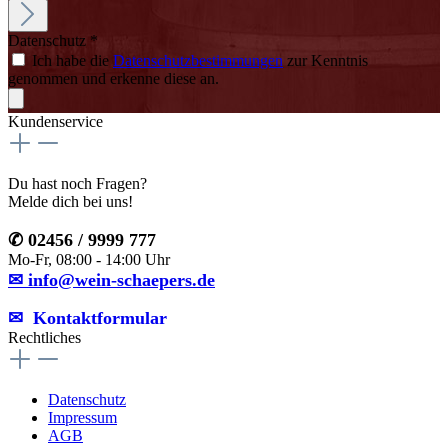
Datenschutz *
Ich habe die
Datenschutzbestimmungen
zur Kenntnis
genommen und erkenne diese an.
Kundenservice
Du hast noch Fragen?
Melde dich bei uns!
✆ 02456 / 9999 777
Mo-Fr, 08:00 - 14:00 Uhr
✉ info@wein-schaepers.de
✉︎ Kontaktformular
Rechtliches
Datenschutz
Impressum
AGB