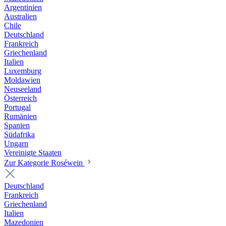
Argentinien
Australien
Chile
Deutschland
Frankreich
Griechenland
Italien
Luxemburg
Moldawien
Neuseeland
Österreich
Portugal
Rumänien
Spanien
Südafrika
Ungarn
Vereinigte Staaten
Zur Kategorie Roséwein
Deutschland
Frankreich
Griechenland
Italien
Mazedonien