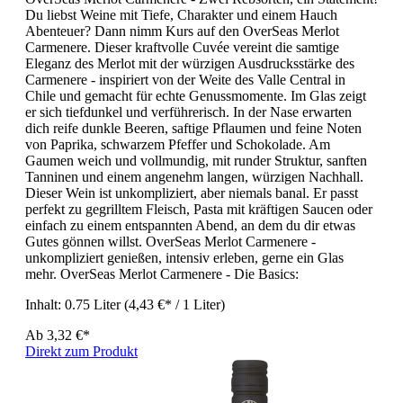
Du liebst Weine mit Tiefe, Charakter und einem Hauch
Abenteuer? Dann nimm Kurs auf den OverSeas Merlot
Carmenere. Dieser kraftvolle Cuvée vereint die samtige
Eleganz des Merlot mit der würzigen Ausdrucksstärke des
Carmenere - inspiriert von der Weite des Valle Central in
Chile und gemacht für echte Genussmomente. Im Glas zeigt
er sich tiefdunkel und verführerisch. In der Nase erwarten
dich reife dunkle Beeren, saftige Pflaumen und feine Noten
von Paprika, schwarzem Pfeffer und Schokolade. Am
Gaumen weich und vollmundig, mit runder Struktur, sanften
Tanninen und einem angenehm langen, würzigen Nachhall.
Dieser Wein ist unkompliziert, aber niemals banal. Er passt
perfekt zu gegrilltem Fleisch, Pasta mit kräftigen Saucen oder
einfach zu einem entspannten Abend, an dem du dir etwas
Gutes gönnen willst. OverSeas Merlot Carmenere -
unkompliziert genießen, intensiv erleben, gerne ein Glas
mehr. OverSeas Merlot Carmenere - Die Basics:
Inhalt:
0.75 Liter
(4,43 €* / 1 Liter)
Ab
3,32 €*
Direkt zum Produkt