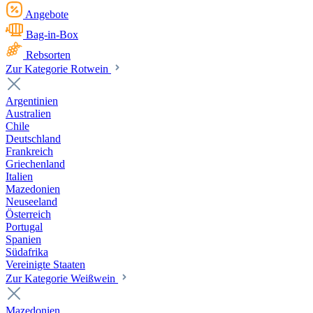
Angebote
Bag-in-Box
Rebsorten
Zur Kategorie Rotwein
Argentinien
Australien
Chile
Deutschland
Frankreich
Griechenland
Italien
Mazedonien
Neuseeland
Österreich
Portugal
Spanien
Südafrika
Vereinigte Staaten
Zur Kategorie Weißwein
Mazedonien