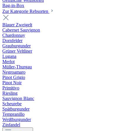
Gemischte Weinsorten
Bag-in-Box
Zur Kategorie Rebsorten
Blauer Zweigelt
Cabernet Sauvignon
Chardonnay
Dornfelder
Grauburgunder
Grüner Veltliner
Lugana
Merlot
Müller-Thurgau
Negroamaro
Pinot Grigio
Pinot Noir
Primitivo
Riesling
Sauvignon Blanc
Scheurebe
Spätburgunder
Tempranillo
Weißburgunder
Zinfandel