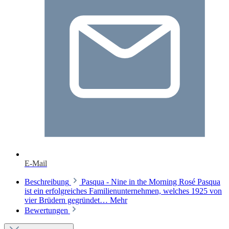
E-Mail
Beschreibung
Pasqua - Nine in the Morning Rosé Pasqua
ist ein erfolgreiches Familienunternehmen, welches 1925 von
vier Brüdern gegründet…
Mehr
Bewertungen