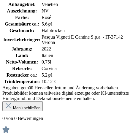
Anbaugebiet:
Venetien
Auszeichnung:
NV
Farbe:
Rosé
Gesamtsäure ca.:
5,6g/l
Geschmack:
Halbtrocken
Pasqua Vigneti E Cantine S.p.a. - IT-37142
Inverkehrbringer:
Verona
Jahrgang:
2022
Land:
Italien
Netto-Volumen:
0,75l
Rebsorte:
Corvina
Restzucker ca.:
5,2g/l
Trinktemperatur:
10-12°C
Angaben gemäß Hersteller. Irrtum und Änderung vorbehalten.
Produktbilder können teilweise digital erzeugte oder KI-unterstützte
Hintergrund- und Dekorationselemente enthalten.
Menü schließen
0 von 0 Bewertungen