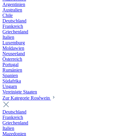
Argentinien
Australien
Chile
Deutschland
Frankreich
Griechenland
Italien
Luxemburg
Moldawien
Neuseeland
Österreich
Portugal
Rumänien
Spanien
Südafrika
Ungarn
Vereinigte Staaten
Zur Kategorie Roséwein
Deutschland
Frankreich
Griechenland
Italien
Mazedonien