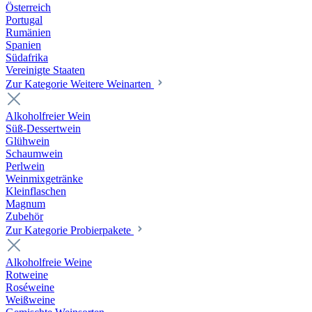
Österreich
Portugal
Rumänien
Spanien
Südafrika
Vereinigte Staaten
Zur Kategorie Weitere Weinarten
Alkoholfreier Wein
Süß-Dessertwein
Glühwein
Schaumwein
Perlwein
Weinmixgetränke
Kleinflaschen
Magnum
Zubehör
Zur Kategorie Probierpakete
Alkoholfreie Weine
Rotweine
Roséweine
Weißweine