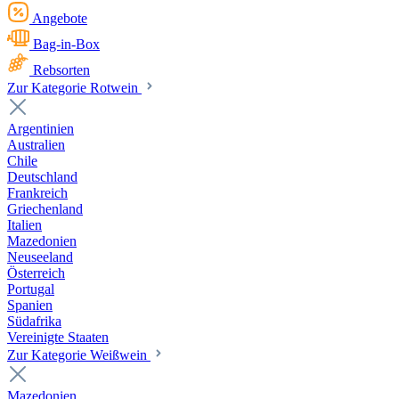
Angebote
Bag-in-Box
Rebsorten
Zur Kategorie Rotwein
Argentinien
Australien
Chile
Deutschland
Frankreich
Griechenland
Italien
Mazedonien
Neuseeland
Österreich
Portugal
Spanien
Südafrika
Vereinigte Staaten
Zur Kategorie Weißwein
Mazedonien