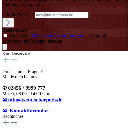
Aktionen kombinierbar.
E-Mail-Adresse*
Datenschutz *
Ich habe die
Datenschutzbestimmungen
zur Kenntnis
genommen und erkenne diese an.
Kundenservice
Du hast noch Fragen?
Melde dich bei uns!
✆ 02456 / 9999 777
Mo-Fr, 08:00 - 14:00 Uhr
✉ info@wein-schaepers.de
✉︎ Kontaktformular
Rechtliches