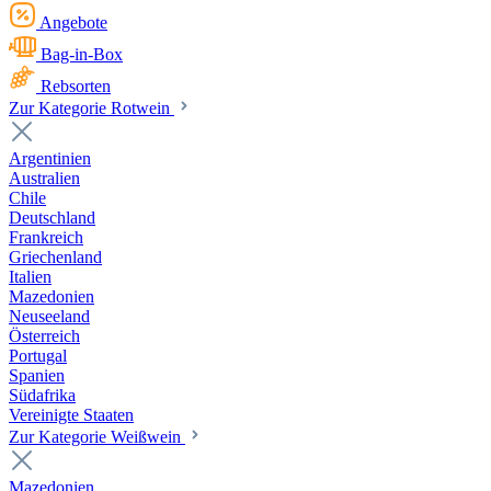
Angebote
Bag-in-Box
Rebsorten
Zur Kategorie Rotwein
Argentinien
Australien
Chile
Deutschland
Frankreich
Griechenland
Italien
Mazedonien
Neuseeland
Österreich
Portugal
Spanien
Südafrika
Vereinigte Staaten
Zur Kategorie Weißwein
Mazedonien