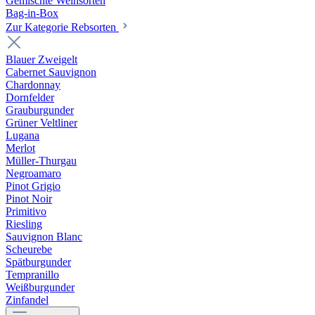
Gemischte Weinsorten
Bag-in-Box
Zur Kategorie Rebsorten
Blauer Zweigelt
Cabernet Sauvignon
Chardonnay
Dornfelder
Grauburgunder
Grüner Veltliner
Lugana
Merlot
Müller-Thurgau
Negroamaro
Pinot Grigio
Pinot Noir
Primitivo
Riesling
Sauvignon Blanc
Scheurebe
Spätburgunder
Tempranillo
Weißburgunder
Zinfandel