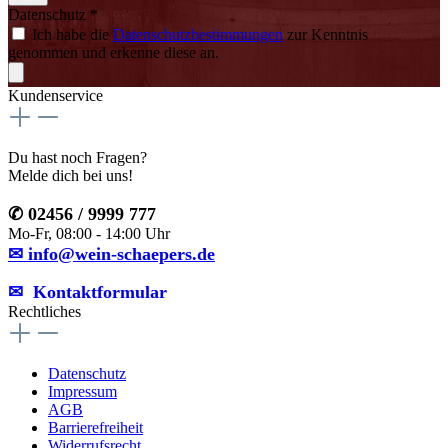
Datenschutz *
Ich habe die
Datenschutzbestimmungen
zur Kenntnis
genommen und erkenne diese an.
Kundenservice
Du hast noch Fragen?
Melde dich bei uns!
✆ 02456 / 9999 777
Mo-Fr, 08:00 - 14:00 Uhr
✉ info@wein-schaepers.de
✉︎ Kontaktformular
Rechtliches
Datenschutz
Impressum
AGB
Barrierefreiheit
Widerrufsrecht