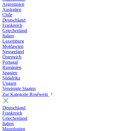
Argentinien
Australien
Chile
Deutschland
Frankreich
Griechenland
Italien
Luxemburg
Moldawien
Neuseeland
Österreich
Portugal
Rumänien
Spanien
Südafrika
Ungarn
Vereinigte Staaten
Zur Kategorie Roséwein
Deutschland
Frankreich
Griechenland
Italien
Mazedonien