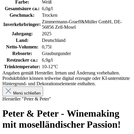
Farbe:
Weiß
Gesamtsäure ca.:
6,0g/l
Geschmack:
Trocken
Zimmermann-Graeff&Müller GmbH, DE-
Inverkehrbringer:
56856 Zell-Mosel
Jahrgang:
2025
Land:
Deutschland
Netto-Volumen:
0,75l
Rebsorte:
Grauburgunder
Restzucker ca.:
6,9g/l
Trinktemperatur:
10-12°C
Angaben gemäß Hersteller. Irrtum und Änderung vorbehalten.
Produktbilder können teilweise digital erzeugte oder KI-unterstützte
Hintergrund- und Dekorationselemente enthalten.
Menü schließen
Hersteller "Peter & Peter"
Peter & Peter - Winemaking
mit moselländischer Passion!