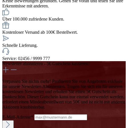
Keine Bewertungen gefunden. Gehen Sie voran und teilen Sie Ihre
Erkenntnisse mit anderen.
Über 100.000 zufriedene Kunden.
Kostenloser Versand ab 100€ Bestellwert.
Schnelle Lieferung.
Service: 02456 / 9999 777
Newsletter abonnieren - 5€ Gutschein kassieren!
Verpassen Sie nichts mehr! Profitieren Sie von Angeboten exklusiv
für unsere Newsletter-Abonnenten. Tragen Sie sich ein für unseren
kostenlosen Newsletter und erhalten Sie einen 5€ Gutschein als
Dankeschön. Dieser Gutschein kann nur einmal verwendet werden,
erfordert einen Mindestbestellwert von 50€ und ist nicht mit anderen
Aktionen kombinierbar.
E-Mail-Adresse*