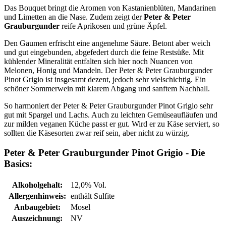
Das Bouquet bringt die Aromen von Kastanienblüten, Mandarinen
und Limetten an die Nase. Zudem zeigt der
Peter & Peter
Grauburgunder
reife Aprikosen und grüne Äpfel.
Den Gaumen erfrischt eine angenehme Säure. Betont aber weich
und gut eingebunden, abgefedert durch die feine Restsüße. Mit
kühlender Mineralität entfalten sich hier noch Nuancen von
Melonen, Honig und Mandeln. Der Peter & Peter Grauburgunder
Pinot Grigio ist insgesamt dezent, jedoch sehr vielschichtig. Ein
schöner Sommerwein mit klarem Abgang und sanftem Nachhall.
So harmoniert der Peter & Peter Grauburgunder Pinot Grigio sehr
gut mit Spargel und Lachs. Auch zu leichten Gemüseaufläufen und
zur milden veganen Küche passt er gut. Wird er zu Käse serviert, so
sollten die Käsesorten zwar reif sein, aber nicht zu würzig.
Peter & Peter Grauburgunder Pinot Grigio - Die
Basics:
Alkoholgehalt:
12,0% Vol.
Allergenhinweis:
enthält Sulfite
Anbaugebiet:
Mosel
Auszeichnung:
NV