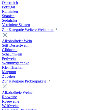
Österreich
Portugal
Rumänien
Spanien
Südafrika
Vereinigte Staaten
Zur Kategorie Weitere Weinarten
Alkoholfreier Wein
Süß-Dessertwein
Glühwein
Schaumwein
Perlwein
Weinmixgetränke
Kleinflaschen
Magnum
Zubehör
Zur Kategorie Probierpakete
Alkoholfreie Weine
Rotweine
Roséweine
Weißweine